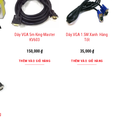
Dây VGA 5m King-Master
Dây VGA 1.5M Xanh. Hàng
KV603
Tốt
150,000
₫
35,000
₫
THÊM VÀO GIỎ HÀNG
THÊM VÀO GIỎ HÀNG
g