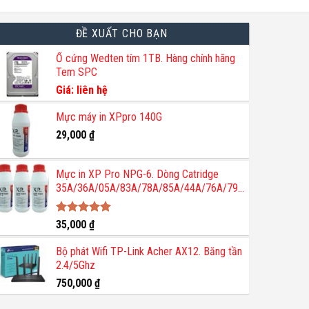
ĐỀ XUẤT CHO BẠN
Ổ cứng Wedten tím 1TB. Hàng chính hãng
Tem SPC
Giá: liên hệ
Mực máy in XPpro 140G
29,000
₫
Mực in XP Pro NPG-6. Dòng Catridge
35A/36A/05A/83A/78A/85A/44A/76A/79A/237A/281A
Được xếp
35,000
₫
hạng
5.00
5 sao
Bộ phát Wifi TP-Link Acher AX12. Băng tần
2.4/5Ghz
750,000
₫