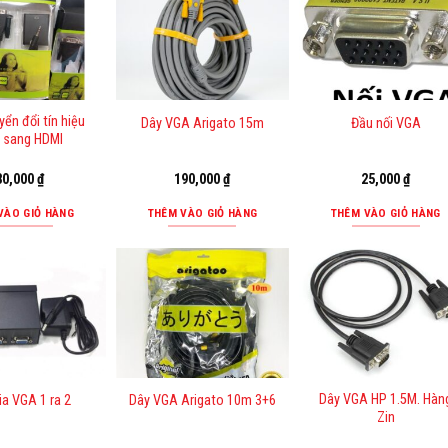
ển đổi tín hiệu
Dây VGA Arigato 15m
Đầu nối VGA
 sang HDMI
80,000
₫
190,000
₫
25,000
₫
VÀO GIỎ HÀNG
THÊM VÀO GIỎ HÀNG
THÊM VÀO GIỎ HÀNG
Dây VGA HP 1.5M. Hàn
ia VGA 1 ra 2
Dây VGA Arigato 10m 3+6
Zin