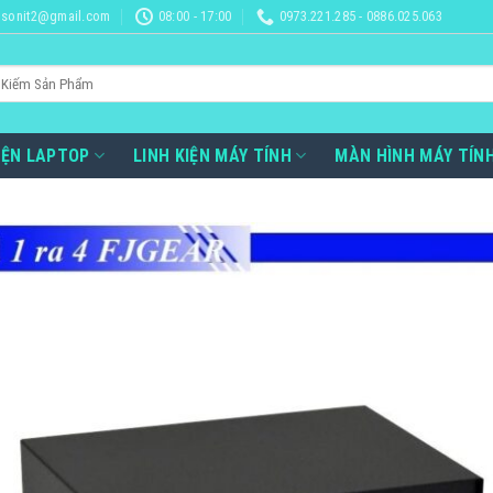
sonit2@gmail.com
08:00 - 17:00
0973.221.285 - 0886.025.063
IỆN LAPTOP
LINH KIỆN MÁY TÍNH
MÀN HÌNH MÁY TÍN