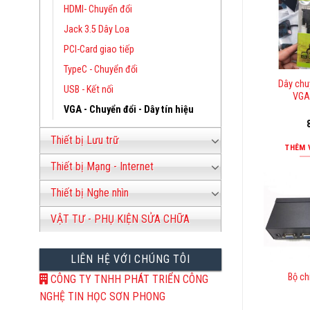
HDMI- Chuyển đổi
Jack 3.5 Dây Loa
PCI-Card giao tiếp
TypeC - Chuyển đổi
Dây chuy
USB - Kết nối
VGA
VGA - Chuyển đổi - Dây tín hiệu
Thiết bị Lưu trữ
THÊM 
Thiết bị Mạng - Internet
Thiết bị Nghe nhìn
VẬT TƯ - PHỤ KIỆN SỬA CHỮA
LIÊN HỆ VỚI CHÚNG TÔI
Bộ ch
CÔNG TY TNHH PHÁT TRIỂN CÔNG
NGHỆ TIN HỌC SƠN PHONG