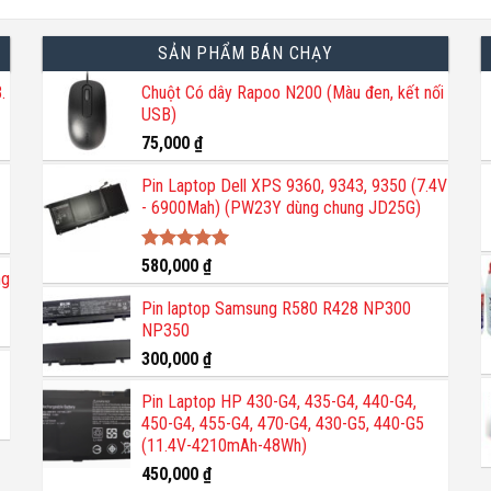
SẢN PHẨM BÁN CHẠY
.
Chuột Có dây Rapoo N200 (Màu đen, kết nối
USB)
75,000
₫
Pin Laptop Dell XPS 9360, 9343, 9350 (7.4V
- 6900Mah) (PW23Y dùng chung JD25G)
Được xếp
580,000
₫
ng
hạng
5.00
5 sao
Pin laptop Samsung R580 R428 NP300
NP350
300,000
₫
Pin Laptop HP 430-G4, 435-G4, 440-G4,
450-G4, 455-G4, 470-G4, 430-G5, 440-G5
(11.4V-4210mAh-48Wh)
450,000
₫