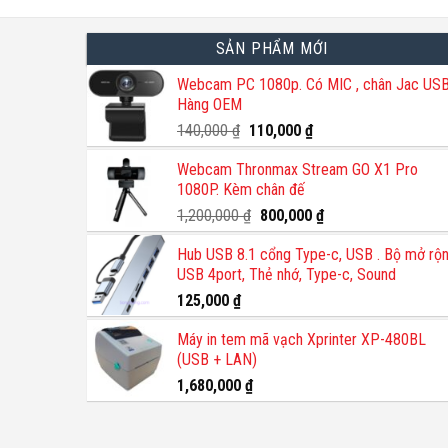
SẢN PHẨM MỚI
Webcam PC 1080p. Có MIC , chân Jac USB
Hàng OEM
Giá
Giá
140,000
₫
110,000
₫
gốc
hiện
Webcam Thronmax Stream GO X1 Pro
là:
tại
1080P. Kèm chân đế
140,000 ₫.
là:
110,000 ₫.
Giá
Giá
1,200,000
₫
800,000
₫
gốc
hiện
Hub USB 8.1 cổng Type-c, USB . Bộ mở rộ
là:
tại
USB 4port, Thẻ nhớ, Type-c, Sound
1,200,000 ₫.
là:
800,000 ₫.
125,000
₫
Máy in tem mã vạch Xprinter XP-480BL
(USB + LAN)
1,680,000
₫