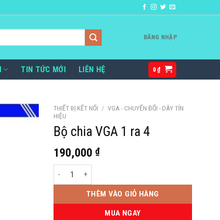
ĐĂNG NHẬP
H
TIN TỨC MỚI
LIÊN HỆ
0
₫
THIẾT BỊ KẾT NỐI
/
VGA - CHUYỂN ĐỔI - DÂY TÍN
HIỆU
Bộ chia VGA 1 ra 4
190,000
₫
Bộ chia VGA 1 ra 4 số lượng
THÊM VÀO GIỎ HÀNG
MUA NGAY