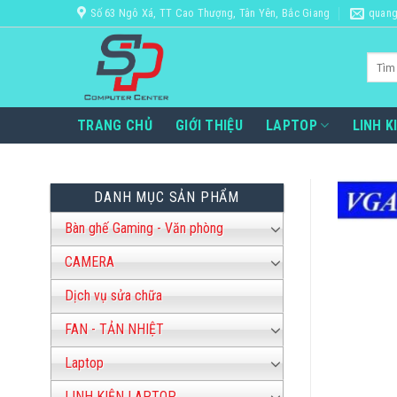
Bỏ
Số 63 Ngô Xá, TT Cao Thượng, Tân Yên, Bắc Giang
quang
qua
nội
Tìm
dung
kiếm:
TRANG CHỦ
GIỚI THIỆU
LAPTOP
LINH K
DANH MỤC SẢN PHẨM
Bàn ghế Gaming - Văn phòng
CAMERA
Dịch vụ sửa chữa
FAN - TẢN NHIỆT
Laptop
LINH KIỆN LAPTOP