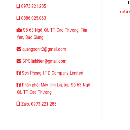
1
0973.221.285
THÊM 
0886.025.063
Số 63 Ngô Xá, TT Cao Thượng, Tân
Yên, Bắc Giang
quangsonit2@gmail.com
SPC.linhkien@gmail.com
Sơn Phong I.T.D Company Limited
Phân phối Máy tính Laptop Số 63 Ngô
Xá, TT Cao Thượng
Zalo: 0973 221 285