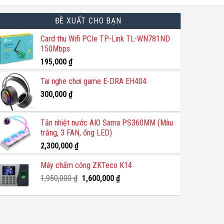
ĐỀ XUẤT CHO BẠN
Card thu Wifi PCIe TP-Link TL-WN781ND
150Mbps
195,000
₫
Tai nghe chơi game E-DRA EH404
300,000
₫
Tản nhiệt nước AIO Sama PS360MM (Màu
trắng, 3 FAN, ống LED)
2,300,000
₫
Máy chấm công ZKTeco K14
Giá
Giá
1,950,000
₫
1,600,000
₫
gốc
hiện
là:
tại
1,950,000 ₫.
là:
1,600,000 ₫.