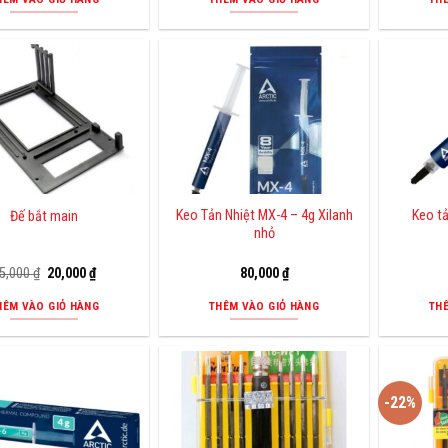
15,000 ₫.
là:
8,000 ₫.
Keo Tản Nhiệt MX-4 – 4g Xilanh
Keo t
Đế bắt main
nhỏ
Giá
Giá
5,000
₫
20,000
₫
80,000
₫
gốc
hiện
là:
tại
HÊM VÀO GIỎ HÀNG
THÊM VÀO GIỎ HÀNG
TH
25,000 ₫.
là:
20,000 ₫.
-22%