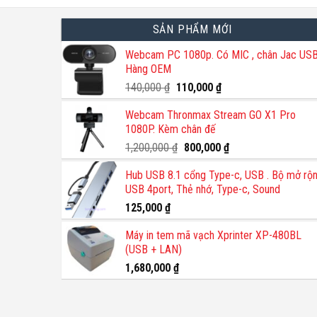
SẢN PHẨM MỚI
Webcam PC 1080p. Có MIC , chân Jac USB
Hàng OEM
Giá
Giá
140,000
₫
110,000
₫
gốc
hiện
Webcam Thronmax Stream GO X1 Pro
là:
tại
1080P. Kèm chân đế
140,000 ₫.
là:
110,000 ₫.
Giá
Giá
1,200,000
₫
800,000
₫
gốc
hiện
Hub USB 8.1 cổng Type-c, USB . Bộ mở rộ
là:
tại
USB 4port, Thẻ nhớ, Type-c, Sound
1,200,000 ₫.
là:
800,000 ₫.
125,000
₫
Máy in tem mã vạch Xprinter XP-480BL
(USB + LAN)
1,680,000
₫