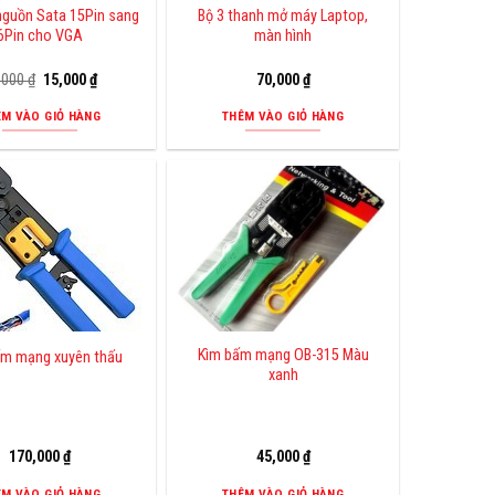
nguồn Sata 15Pin sang
Bộ 3 thanh mở máy Laptop,
6Pin cho VGA
màn hình
Giá
Giá
,000
₫
15,000
₫
70,000
₫
gốc
hiện
là:
tại
ÊM VÀO GIỎ HÀNG
THÊM VÀO GIỎ HÀNG
25,000 ₫.
là:
15,000 ₫.
Kìm bấm mạng OB-315 Màu
ấm mạng xuyên thấu
xanh
170,000
₫
45,000
₫
ÊM VÀO GIỎ HÀNG
THÊM VÀO GIỎ HÀNG