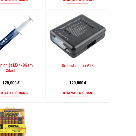
ản nhiệt MX4- 8Gam
Bộ test nguồn ATX
Xilanh
120,000
₫
120,000
₫
ÊM VÀO GIỎ HÀNG
THÊM VÀO GIỎ HÀNG