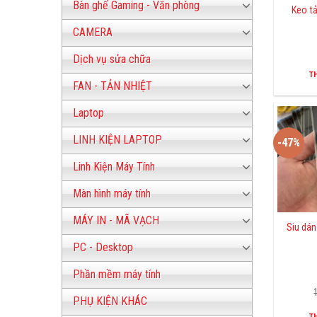
Bàn ghế Gaming - Văn phòng
Keo t
CAMERA
Dịch vụ sửa chữa
T
FAN - TẢN NHIỆT
Laptop
LINH KIỆN LAPTOP
-47%
Linh Kiện Máy Tính
Màn hình máy tính
MÁY IN - MÃ VẠCH
Siu dán
PC - Desktop
Phần mềm máy tính
PHỤ KIỆN KHÁC
T