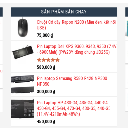
SẢN PHẨM BÁN CHẠY
.
Chuột Có dây Rapoo N200 (Màu đen, kết nối
USB)
75,000
₫
Pin Laptop Dell XPS 9360, 9343, 9350 (7.4V
- 6900Mah) (PW23Y dùng chung JD25G)
Được xếp
580,000
₫
ng
hạng
5.00
5 sao
Pin laptop Samsung R580 R428 NP300
NP350
300,000
₫
Pin Laptop HP 430-G4, 435-G4, 440-G4,
450-G4, 455-G4, 470-G4, 430-G5, 440-G5
(11.4V-4210mAh-48Wh)
450,000
₫