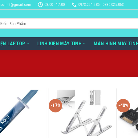
sonit2@gmail.com
08:00 - 17:00
0973.221.285 - 0886.025.063
IỆN LAPTOP
LINH KIỆN MÁY TÍNH
MÀN HÌNH MÁY TÍN
-17%
-40%