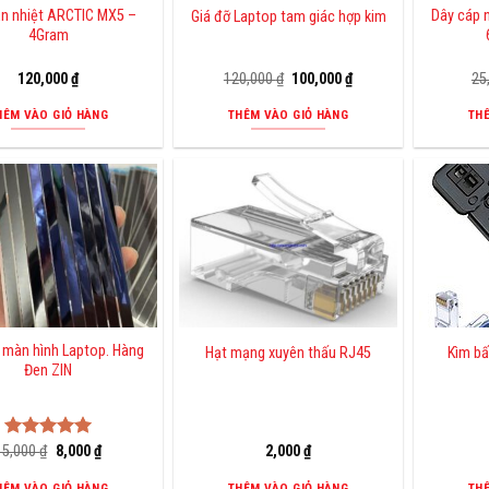
ản nhiệt ARCTIC MX5 –
Dây cáp 
Giá đỡ Laptop tam giác hợp kim
4Gram
Giá
Giá
120,000
₫
120,000
₫
100,000
₫
25
gốc
hiện
là:
tại
HÊM VÀO GIỎ HÀNG
THÊM VÀO GIỎ HÀNG
TH
120,000 ₫.
là:
100,000 ₫.
 màn hình Laptop. Hàng
Hạt mạng xuyên thấu RJ45
Kìm b
Đen ZIN
Giá
Giá
15,000
Được xếp
₫
8,000
₫
2,000
₫
gốc
hiện
hạng
5.00
là:
tại
5 sao
HÊM VÀO GIỎ HÀNG
THÊM VÀO GIỎ HÀNG
TH