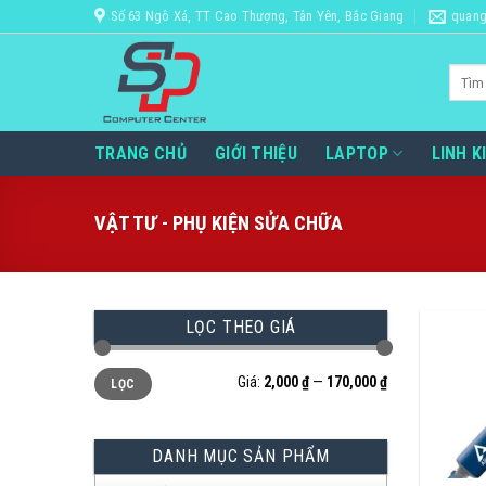
Bỏ
Số 63 Ngô Xá, TT Cao Thượng, Tân Yên, Bắc Giang
quang
qua
nội
Tìm
dung
kiếm:
TRANG CHỦ
GIỚI THIỆU
LAPTOP
LINH K
VẬT TƯ - PHỤ KIỆN SỬA CHỮA
LỌC THEO GIÁ
Giá
Giá
Giá:
2,000 ₫
—
170,000 ₫
LỌC
thấp
cao
nhất
nhất
DANH MỤC SẢN PHẨM