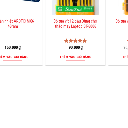
tản nhiệt ARCTIC MX6
Bộ tua vít 12 đầu Dùng cho
Bộ tua 
4Gram
tháo máy Laptop ST-6006
150,000
₫
Được xếp
90,000
₫
90
hạng
5.00
5 sao
HÊM VÀO GIỎ HÀNG
THÊM VÀO GIỎ HÀNG
TH