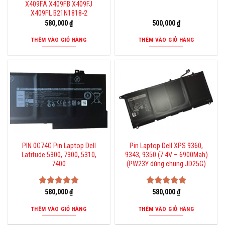
X409FA X409FB X409FJ
X409FL B21N1818-2
580,000
₫
500,000
₫
THÊM VÀO GIỎ HÀNG
THÊM VÀO GIỎ HÀNG
PIN 0G74G Pin Laptop Dell
Pin Laptop Dell XPS 9360,
Latitude 5300, 7300, 5310,
9343, 9350 (7.4V – 6900Mah)
7400
(PW23Y dùng chung JD25G)
Được xếp
580,000
₫
Được xếp
580,000
₫
hạng
5.00
hạng
5.00
5 sao
5 sao
THÊM VÀO GIỎ HÀNG
THÊM VÀO GIỎ HÀNG