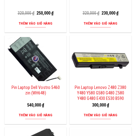
Giá
Giá
Giá
Giá
320,000
₫
250,000
₫
320,000
₫
230,000
₫
gốc
hiện
gốc
hiện
là:
tại
là:
tại
THÊM VÀO GIỎ HÀNG
THÊM VÀO GIỎ HÀNG
320,000 ₫.
là:
320,000 ₫.
là:
250,000 ₫.
230,000 ₫.
Pin Laptop Dell Vostro 5460
Pin Laptop Lenovo Z480 Z380
zin (WH648)
Y480 Y580 G580 G480 Z580
Y480 G480 E430 E530 B590
540,000
₫
300,000
₫
THÊM VÀO GIỎ HÀNG
THÊM VÀO GIỎ HÀNG