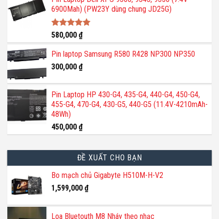
6900Mah) (PW23Y dùng chung JD25G)
Được xếp
580,000
₫
hạng
5.00
5 sao
Pin laptop Samsung R580 R428 NP300 NP350
300,000
₫
Pin Laptop HP 430-G4, 435-G4, 440-G4, 450-G4,
455-G4, 470-G4, 430-G5, 440-G5 (11.4V-4210mAh-
48Wh)
450,000
₫
ĐỀ XUẤT CHO BẠN
Bo mạch chủ Gigabyte H510M-H-V2
1,599,000
₫
Loa Bluetouth M8 Nháy theo nhạc