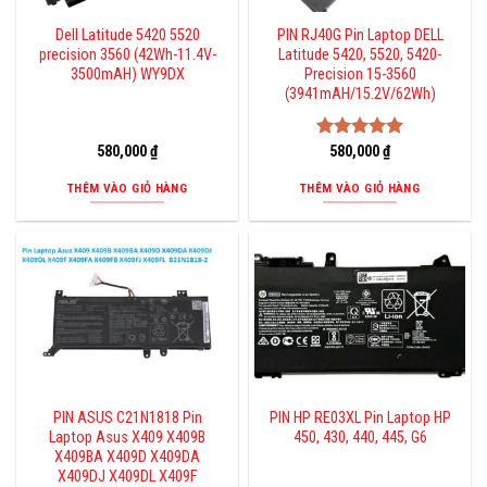
Dell Latitude 5420 5520
PIN RJ40G Pin Laptop DELL
precision 3560 (42Wh-11.4V-
Latitude 5420, 5520, 5420-
3500mAH) WY9DX
Precision 15-3560
(3941mAH/15.2V/62Wh)
580,000
₫
Được xếp
580,000
₫
hạng
5.00
5 sao
THÊM VÀO GIỎ HÀNG
THÊM VÀO GIỎ HÀNG
PIN ASUS C21N1818 Pin
PIN HP RE03XL Pin Laptop HP
Laptop Asus X409 X409B
450, 430, 440, 445, G6
X409BA X409D X409DA
X409DJ X409DL X409F