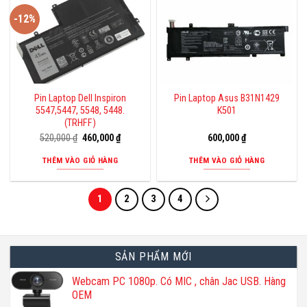
-12%
Pin Laptop Dell Inspiron
Pin Laptop Asus B31N1429
5547,5447, 5548, 5448.
K501
(TRHFF)
Giá
Giá
520,000
₫
460,000
₫
600,000
₫
gốc
hiện
là:
tại
THÊM VÀO GIỎ HÀNG
THÊM VÀO GIỎ HÀNG
520,000 ₫.
là:
460,000 ₫.
1
2
3
4
SẢN PHẨM MỚI
Webcam PC 1080p. Có MIC , chân Jac USB. Hàng
OEM