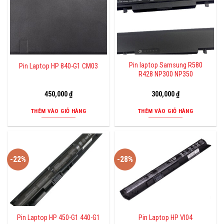
Pin laptop Samsung R580
Pin Laptop HP 840-G1 CM03
R428 NP300 NP350
450,000
₫
300,000
₫
THÊM VÀO GIỎ HÀNG
THÊM VÀO GIỎ HÀNG
-22%
-28%
Pin Laptop HP 450-G1 440-G1
Pin Laptop HP VI04