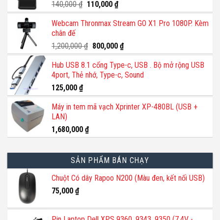
Giá
Giá
140,000
₫
110,000
₫
gốc
hiện
Webcam Thronmax Stream GO X1 Pro 1080P. Kèm
là:
tại
chân đế
140,000 ₫.
là:
110,000 ₫.
Giá
Giá
1,200,000
₫
800,000
₫
gốc
hiện
Hub USB 8.1 cổng Type-c, USB . Bộ mở rộng USB
là:
tại
4port, Thẻ nhớ, Type-c, Sound
1,200,000 ₫.
là:
800,000 ₫.
125,000
₫
Máy in tem mã vạch Xprinter XP-480BL (USB +
LAN)
1,680,000
₫
SẢN PHẨM BÁN CHẠY
Chuột Có dây Rapoo N200 (Màu đen, kết nối USB)
75,000
₫
Pin Laptop Dell XPS 9360, 9343, 9350 (7.4V -