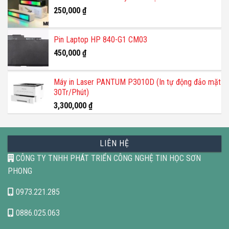
250,000
₫
Pin Laptop HP 840-G1 CM03
450,000
₫
Máy in Laser PANTUM P3010D (In tự động đảo mặt
30Tr/Phút)
3,300,000
₫
LIÊN HỆ
CÔNG TY TNHH PHÁT TRIỂN CÔNG NGHỆ TIN HỌC SƠN
PHONG
0973.221.285
0886.025.063