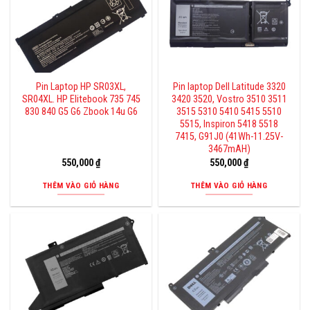
Pin Laptop HP SR03XL,
Pin laptop Dell Latitude 3320
SR04XL. HP Elitebook 735 745
3420 3520, Vostro 3510 3511
830 840 G5 G6 Zbook 14u G6
3515 5310 5410 5415 5510
5515, Inspiron 5418 5518
7415, G91J0 (41Wh-11.25V-
3467mAH)
550,000
₫
550,000
₫
THÊM VÀO GIỎ HÀNG
THÊM VÀO GIỎ HÀNG