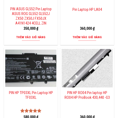
PIN ASUS GL552 Pin Laptop
Pin Laptop HP LA04
ASUS ROG GL552 GL552J
ZX50 ZX50J FX50JX
A41N1424 4CELL ZIN
350,000
₫
360,000
₫
THÊM VÀO GIỎ HÀNG
THÊM VÀO GIỎ HÀNG
PIN HP TP03XL Pin Laptop HP
PIN HP RO04 Pin laptop HP
TF03XL
RO04 HP ProBook 430,440 -G3
Được xếp
580,000
₫
360,000
₫