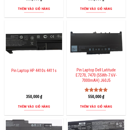
hạng
5.00
5 sao
THÊM VÀO GIỎ HÀNG
THÊM VÀO GIỎ HÀNG
Pin Laptop Dell Latitude
Pin Laptop HP 4410s 4411s
E7270, 7470 (55Wh-7.6V-
7000mAH) J60J5
350,000
₫
Được xếp
550,000
₫
hạng
5.00
5 sao
THÊM VÀO GIỎ HÀNG
THÊM VÀO GIỎ HÀNG