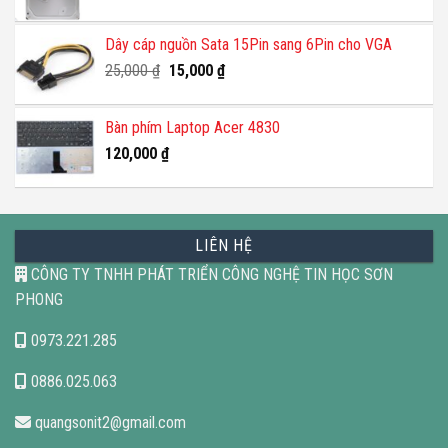
Dây cáp nguồn Sata 15Pin sang 6Pin cho VGA
Giá
Giá
25,000
₫
15,000
₫
gốc
hiện
là:
tại
Bàn phím Laptop Acer 4830
25,000 ₫.
là:
120,000
₫
15,000 ₫.
LIÊN HỆ
CÔNG TY TNHH PHÁT TRIỂN CÔNG NGHỆ TIN HỌC SƠN
PHONG
0973.221.285
0886.025.063
quangsonit2@gmail.com