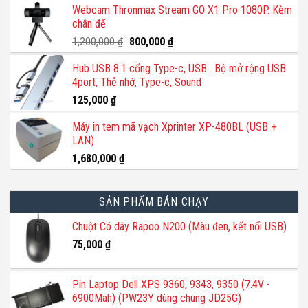
Webcam Thronmax Stream GO X1 Pro 1080P. Kèm
là:
tại
chân đế
140,000 ₫.
là:
110,000 ₫.
Giá
Giá
1,200,000
₫
800,000
₫
gốc
hiện
Hub USB 8.1 cổng Type-c, USB . Bộ mở rộng USB
là:
tại
4port, Thẻ nhớ, Type-c, Sound
1,200,000 ₫.
là:
800,000 ₫.
125,000
₫
Máy in tem mã vạch Xprinter XP-480BL (USB +
LAN)
1,680,000
₫
SẢN PHẨM BÁN CHẠY
Chuột Có dây Rapoo N200 (Màu đen, kết nối USB)
75,000
₫
Pin Laptop Dell XPS 9360, 9343, 9350 (7.4V -
6900Mah) (PW23Y dùng chung JD25G)