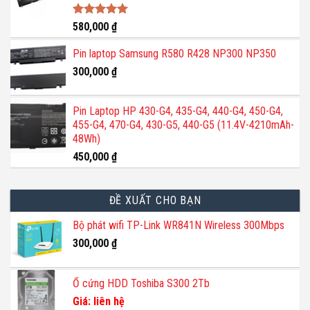
Được xếp
580,000
₫
hạng
5.00
5 sao
Pin laptop Samsung R580 R428 NP300 NP350
300,000
₫
Pin Laptop HP 430-G4, 435-G4, 440-G4, 450-G4,
455-G4, 470-G4, 430-G5, 440-G5 (11.4V-4210mAh-
48Wh)
450,000
₫
ĐỀ XUẤT CHO BẠN
Bộ phát wifi TP-Link WR841N Wireless 300Mbps
300,000
₫
Ổ cứng HDD Toshiba S300 2Tb
Giá: liên hệ