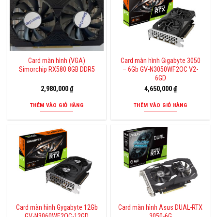
Card màn hình (VGA)
Card màn hình Gigabyte 3050
Simorchip RX580 8GB DDR5
– 6Gb GV-N3050WF2OC V2-
6GD
2,980,000
₫
4,650,000
₫
THÊM VÀO GIỎ HÀNG
THÊM VÀO GIỎ HÀNG
Card màn hình Gygabyte 12Gb
Card màn hình Asus DUAL-RTX
GV-N3060WF2OC-12GD
3050-6G