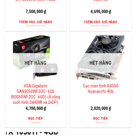
7,500,000
₫
4,690,000
₫
THÊM VÀO GIỎ HÀNG
THÊM VÀO GIỎ HÀNG
HẾT HÀNG
HẾT HÀNG
VGA Gigabyte
Cạc màn hình RX550
GAN3050WF2OC- 6Gb
Huananzhi 4Gb
(N3050WF2OC -6GD) (4 cổng
xuất hình 2xHDMI và 2xDP)
4,700,000
₫
2,020,000
₫
ĐỌC TIẾP
ĐỌC TIẾP