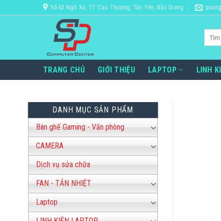
Bỏ
Số 63 Ngô Xá, TT Cao Thượng, Tân Yên, Bắc Giang
quang
qua
nội
Tìm
dung
kiếm:
TRANG CHỦ
GIỚI THIỆU
LAPTOP
LINH K
DANH MỤC SẢN PHẨM
Bàn ghế Gaming - Văn phòng
CAMERA
Dịch vụ sửa chữa
FAN - TẢN NHIỆT
Laptop
LINH KIỆN LAPTOP