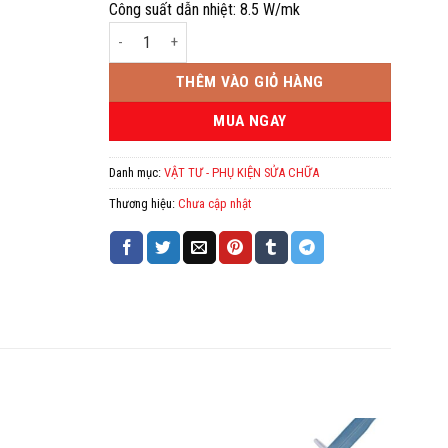
Công suất dẫn nhiệt: 8.5 W/mk
Keo tản nhiệt MX4- 8Gam Xilanh số lượng
THÊM VÀO GIỎ HÀNG
MUA NGAY
Danh mục:
VẬT TƯ - PHỤ KIỆN SỬA CHỮA
Thương hiệu:
Chưa cập nhật