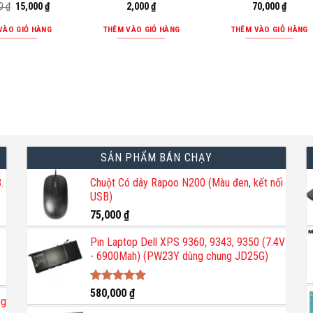
Giá
Giá
00
₫
15,000
₫
2,000
₫
70,000
₫
gốc
hiện
là:
tại
VÀO GIỎ HÀNG
THÊM VÀO GIỎ HÀNG
THÊM VÀO GIỎ HÀNG
25,000 ₫.
là:
15,000 ₫.
SẢN PHẨM BÁN CHẠY
.
Chuột Có dây Rapoo N200 (Màu đen, kết nối
USB)
75,000
₫
Pin Laptop Dell XPS 9360, 9343, 9350 (7.4V
- 6900Mah) (PW23Y dùng chung JD25G)
Được xếp
580,000
₫
ng
hạng
5.00