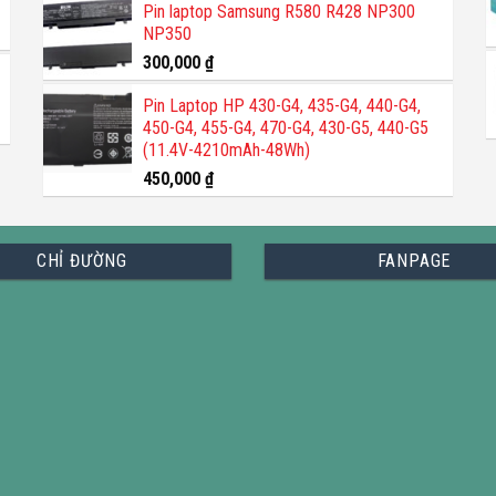
5 sao
Pin laptop Samsung R580 R428 NP300
NP350
300,000
₫
Pin Laptop HP 430-G4, 435-G4, 440-G4,
450-G4, 455-G4, 470-G4, 430-G5, 440-G5
(11.4V-4210mAh-48Wh)
450,000
₫
CHỈ ĐƯỜNG
FANPAGE