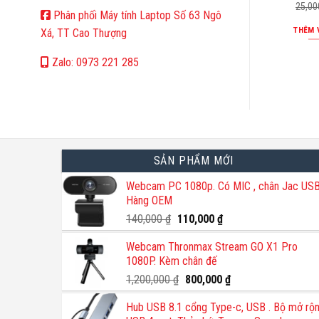
25,0
Phân phối Máy tính Laptop Số 63 Ngô
THÊM 
Xá, TT Cao Thượng
Zalo: 0973 221 285
SẢN PHẨM MỚI
Webcam PC 1080p. Có MIC , chân Jac USB
Hàng OEM
Giá
Giá
140,000
₫
110,000
₫
gốc
hiện
Webcam Thronmax Stream GO X1 Pro
là:
tại
1080P. Kèm chân đế
140,000 ₫.
là:
110,000 ₫.
Giá
Giá
1,200,000
₫
800,000
₫
gốc
hiện
Hub USB 8.1 cổng Type-c, USB . Bộ mở rộ
là:
tại