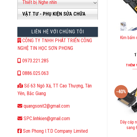
Thiết bị Nghe nhìn
VẬT TƯ - PHỤ KIỆN SỬA CHỮA
LIÊN HỆ VỚI CHÚNG TÔI
Kìm bấm 
CÔNG TY TNHH PHÁT TRIỂN CÔNG
NGHỆ TIN HỌC SƠN PHONG
1
0973.221.285
THÊM 
0886.025.063
Số 63 Ngô Xá, TT Cao Thượng, Tân
-40%
Yên, Bắc Giang
quangsonit2@gmail.com
SPC.linhkien@gmail.com
Dây cáp 
sang 
Sơn Phong I.T.D Company Limited