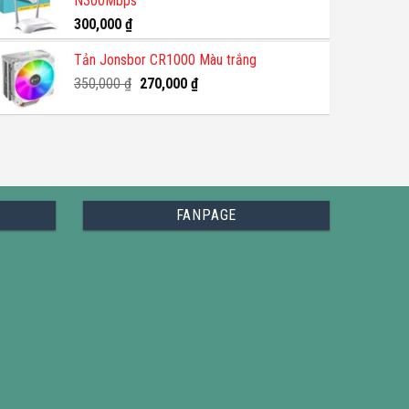
N300Mbps
300,000
₫
Tản Jonsbor CR1000 Màu trắng
Giá
Giá
350,000
₫
270,000
₫
gốc
hiện
là:
tại
350,000 ₫.
là:
270,000 ₫.
FANPAGE