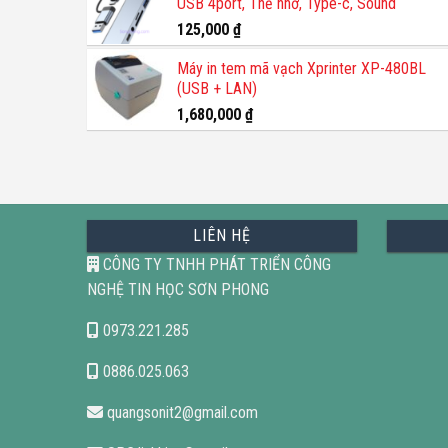
USB 4port, Thẻ nhớ, Type-c, Sound
1,200,000 ₫.
là:
800,000 ₫.
125,000
₫
Máy in tem mã vạch Xprinter XP-480BL
(USB + LAN)
1,680,000
₫
LIÊN HỆ
CÔNG TY TNHH PHÁT TRIỂN CÔNG
NGHỆ TIN HỌC SƠN PHONG
0973.221.285
0886.025.063
quangsonit2@gmail.com