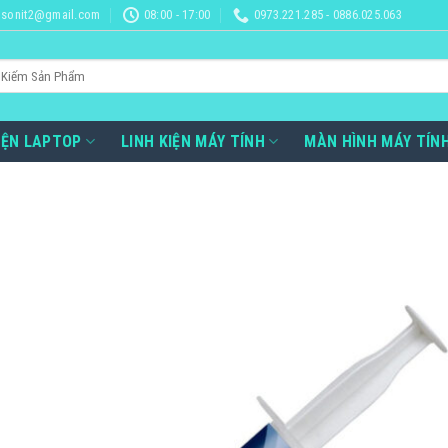
sonit2@gmail.com
08:00 - 17:00
0973.221.285 - 0886.025.063
IỆN LAPTOP
LINH KIỆN MÁY TÍNH
MÀN HÌNH MÁY TÍN