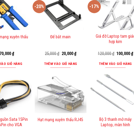
-20%
-17%
Giá đỡ Laptop tam giá
mạng xuyên thấu
Đế bắt main
hợp kim
Giá
Giá
Giá
70,000
₫
25,000
₫
20,000
₫
120,000
₫
100,000
₫
gốc
hiện
gốc
là:
tại
là:
VÀO GIỎ HÀNG
THÊM VÀO GIỎ HÀNG
THÊM VÀO GIỎ HÀNG
25,000 ₫.
là:
120,000 ₫.
20,000 ₫.
nguồn Sata 15Pin
Bộ 3 thanh mở máy
Hạt mạng xuyên thấu RJ45
6Pin cho VGA
Laptop, màn hình