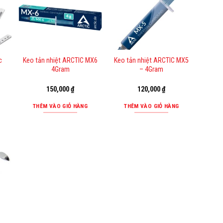
c
Keo tản nhiệt ARCTIC MX6
Keo tản nhiệt ARCTIC MX5
4Gram
– 4Gram
Giá
150,000
₫
120,000
₫
hiện
tại
THÊM VÀO GIỎ HÀNG
THÊM VÀO GIỎ HÀNG
là:
100,000 ₫.