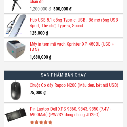
chân đế
140,000 ₫.
là:
110,000 ₫.
Giá
Giá
1,200,000
₫
800,000
₫
gốc
hiện
Hub USB 8.1 cổng Type-c, USB . Bộ mở rộng USB
là:
tại
4port, Thẻ nhớ, Type-c, Sound
1,200,000 ₫.
là:
800,000 ₫.
125,000
₫
Máy in tem mã vạch Xprinter XP-480BL (USB +
LAN)
1,680,000
₫
SẢN PHẨM BÁN CHẠY
Chuột Có dây Rapoo N200 (Màu đen, kết nối USB)
75,000
₫
Pin Laptop Dell XPS 9360, 9343, 9350 (7.4V -
6900Mah) (PW23Y dùng chung JD25G)