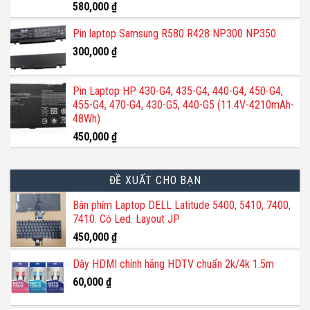
Được xếp
580,000
₫
hạng
5.00
5 sao
Pin laptop Samsung R580 R428 NP300 NP350
300,000
₫
Pin Laptop HP 430-G4, 435-G4, 440-G4, 450-G4,
455-G4, 470-G4, 430-G5, 440-G5 (11.4V-4210mAh-
48Wh)
450,000
₫
ĐỀ XUẤT CHO BẠN
Bàn phím Laptop DELL Latitude 5400, 5410, 7400,
7410. Có Led. Layout JP
450,000
₫
Dây HDMI chính hãng HDTV chuẩn 2k/4k 1.5m
60,000
₫