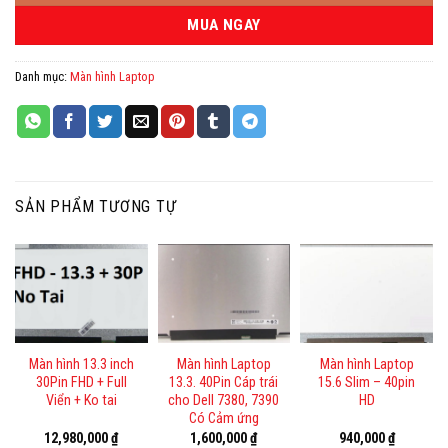
MUA NGAY
Danh mục:
Màn hình Laptop
SẢN PHẨM TƯƠNG TỰ
Màn hình 13.3 inch
Màn hình Laptop
Màn hình Laptop
30Pin FHD + Full
13.3. 40Pin Cáp trái
15.6 Slim – 40pin
Viển + Ko tai
cho Dell 7380, 7390
HD
Có Cảm ứng
12,980,000
₫
1,600,000
₫
940,000
₫