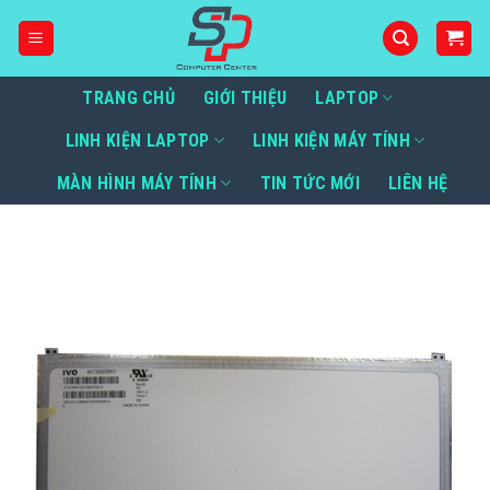
Bỏ
qua
nội
dung
TRANG CHỦ
GIỚI THIỆU
LAPTOP
LINH KIỆN LAPTOP
LINH KIỆN MÁY TÍNH
MÀN HÌNH MÁY TÍNH
TIN TỨC MỚI
LIÊN HỆ