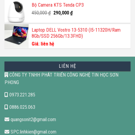
Bộ Camera KTS Tenda CP3
Giá
Giá
450,000
₫
290,000
₫
gốc
hiện
là:
tại
Laptop DELL Vostro 13-5310 (I5-11320H/Ram
450,000 ₫.
là:
8Gb/SSD 256Gb/13.3FHD)
290,000 ₫.
Giá: liên hệ
LIÊN HỆ
CÔNG TY TNHH PHÁT TRIỂN CÔNG NGHỆ TIN HỌC SƠN
PHONG
0973.221.285
0886.025.063
quangsonit2@gmail.com
SPC.linhkien@gmail.com