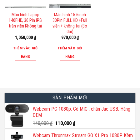
Màn hình Lapop
Màn hình 15.6inch
140FHD, 30 Pin IPS
30Pin FULL HD +Full
tràn viền Không tai
viền + không tai (Bo
dài)
1,050,000
₫
970,000
₫
THÊM VÀO GIỎ
THÊM VÀO GIỎ
HÀNG
HÀNG
SẢN PHẨM MỚI
Webcam PC 1080p. Có MIC , chân Jac USB. Hàng
OEM
Giá
Giá
140,000
₫
110,000
₫
gốc
hiện
Webcam Thronmax Stream GO X1 Pro 1080P. Kèm
là:
tại