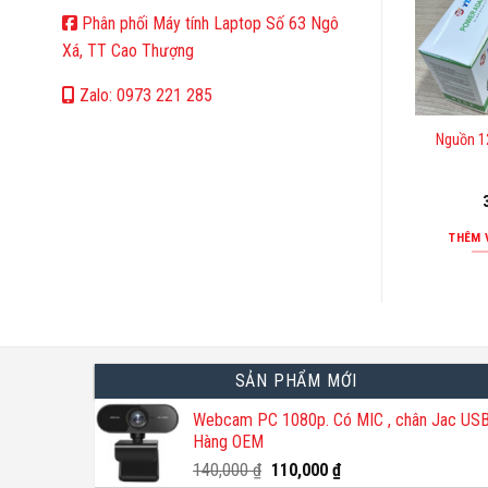
Phân phối Máy tính Laptop Số 63 Ngô
Xá, TT Cao Thượng
Zalo: 0973 221 285
Nguồn 1
THÊM 
SẢN PHẨM MỚI
Webcam PC 1080p. Có MIC , chân Jac USB
Hàng OEM
Giá
Giá
140,000
₫
110,000
₫