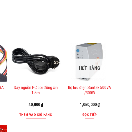
HẾT HÀNG
 RA
Dây nguồn PC Lõi đồng xin
Bộ lưu điện Santak 500VA
1.5m
/300W
40,000
₫
1,050,000
₫
THÊM VÀO GIỎ HÀNG
ĐỌC TIẾP