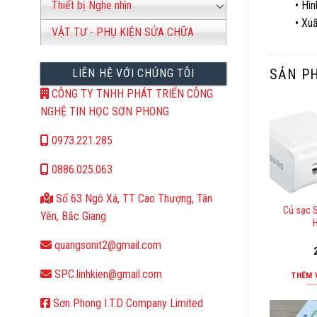
• Hìn
Thiết bị Nghe nhìn
• Xu
VẬT TƯ - PHỤ KIỆN SỬA CHỮA
SẢN P
LIÊN HỆ VỚI CHÚNG TÔI
CÔNG TY TNHH PHÁT TRIỂN CÔNG
NGHỆ TIN HỌC SƠN PHONG
0973.221.285
0886.025.063
Số 63 Ngô Xá, TT Cao Thượng, Tân
Củ sạc 
Yên, Bắc Giang
quangsonit2@gmail.com
SPC.linhkien@gmail.com
THÊM 
Sơn Phong I.T.D Company Limited