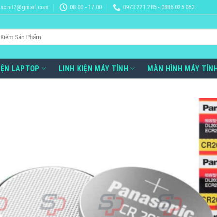
sonit2@gmail.com
08:00 - 17:00
0973.221.285 - 0886.025.063
IỆN LAPTOP
LINH KIỆN MÁY TÍNH
MÀN HÌNH MÁY TÍN