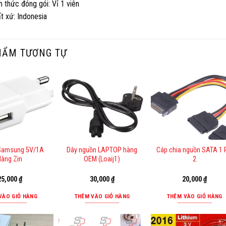
h thức đóng gói: Vỉ 1 viên
ất xứ: Indonesia
HẨM TƯƠNG TỰ
Samsung 5V/1A
Dây nguồn LAPTOP hàng
Cáp chia nguồn SATA 1
Hàng Zin
OEM (Loaij1)
2
25,000
₫
30,000
₫
20,000
₫
VÀO GIỎ HÀNG
THÊM VÀO GIỎ HÀNG
THÊM VÀO GIỎ HÀNG