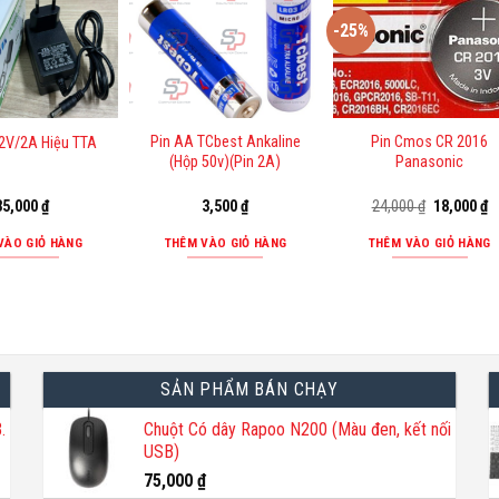
-25%
Pin AA TCbest Ankaline
Pin Cmos CR 2016
2V/2A Hiệu TTA
(Hộp 50v)(Pin 2A)
Panasonic
Giá
G
35,000
₫
3,500
₫
24,000
₫
18,000
₫
gốc
h
là:
tạ
VÀO GIỎ HÀNG
THÊM VÀO GIỎ HÀNG
THÊM VÀO GIỎ HÀNG
24,000 ₫.
là
1
SẢN PHẨM BÁN CHẠY
.
Chuột Có dây Rapoo N200 (Màu đen, kết nối
USB)
75,000
₫