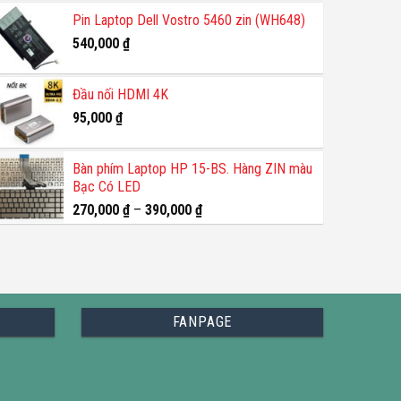
Pin Laptop Dell Vostro 5460 zin (WH648)
540,000
₫
Đầu nối HDMI 4K
95,000
₫
Bàn phím Laptop HP 15-BS. Hàng ZIN màu
Bạc Có LED
270,000
₫
–
390,000
₫
FANPAGE