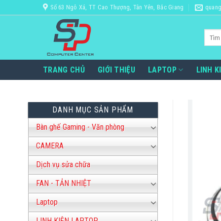
Bỏ
Số 63 Ngô Xá, TT Cao Thượng, Tân Yên, Bắc Giang
quang
qua
nội
Tìm
dung
kiếm:
TRANG CHỦ
GIỚI THIỆU
LAPTOP
LINH K
DANH MỤC SẢN PHẨM
Bàn ghế Gaming - Văn phòng
CAMERA
Dịch vụ sửa chữa
FAN - TẢN NHIỆT
Laptop
LINH KIỆN LAPTOP