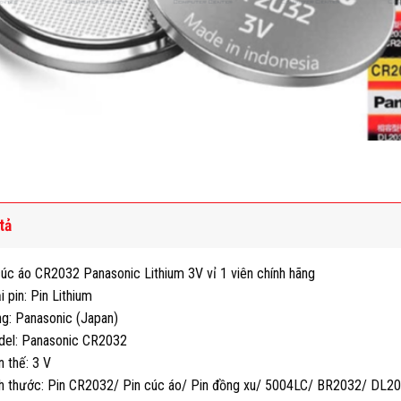
tả
cúc áo CR2032 Panasonic Lithium 3V vỉ 1 viên chính hãng
i pin: Pin Lithium
ng: Panasonic (Japan)
del: Panasonic CR2032
n thế: 3 V
ch thước: Pin CR2032/ Pin cúc áo/ Pin đồng xu/ 5004LC/ BR2032/ DL