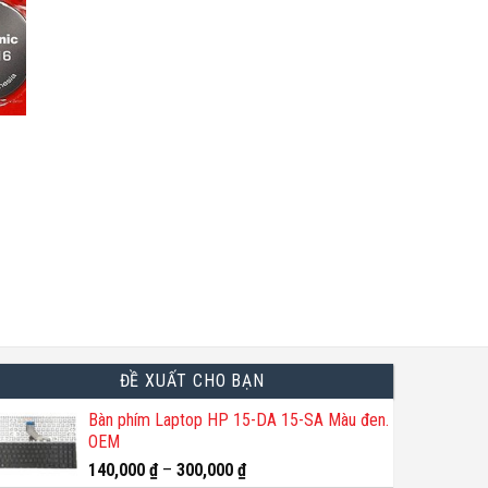
iá
iện
i
:
8,000 ₫.
ĐỀ XUẤT CHO BẠN
Bàn phím Laptop HP 15-DA 15-SA Màu đen.
OEM
140,000
₫
–
300,000
₫