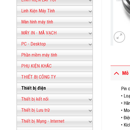
Linh Kiện Máy Tính
Màn hình máy tính
MÁY IN - MÃ VẠCH
PC - Desktop
Phần mềm máy tính
PHỤ KIỆN KHÁC
Mô 
THIẾT BỊ CÔNG TY
Thiết bị điện
Pin 
• Loạ
Thiết bị kết nối
• Hã
Thiết bị Lưu trữ
• Mo
• Điệ
Thiết bị Mạng - Internet
• Kí