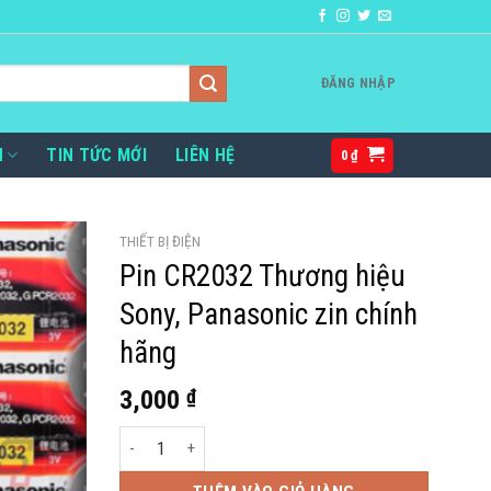
ĐĂNG NHẬP
H
TIN TỨC MỚI
LIÊN HỆ
0
₫
THIẾT BỊ ĐIỆN
Pin CR2032 Thương hiệu
Sony, Panasonic zin chính
hãng
3,000
₫
Pin CR2032 Thương hiệu Sony, Panasonic zin chính hãn