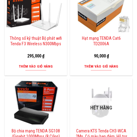
Thông số kỹ thuật Bộ phát wifi
Hạt mạng TENDA Cat6
Tenda F3 Wireless N300Mbps
TD2006A
295,000
₫
90,000
₫
THÊM VÀO GIỎ HÀNG
THÊM VÀO GIỎ HÀNG
HẾT HÀNG
Bộ chia mạng TENDA SG108
Camera KTS Tenda CH3-WCA
/Gigabit 1000Mbps (8 Cổng)
2Mp, Có màu ban đêm. Hỗ trợ