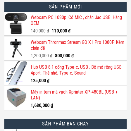
SẢN PHẨM MỚI
Webcam PC 1080p. Có MIC , chân Jac USB. Hàng
OEM
Giá
Giá
140,000
₫
110,000
₫
gốc
hiện
Webcam Thronmax Stream GO X1 Pro 1080P. Kèm
là:
tại
chân đế
140,000 ₫.
là:
110,000 ₫.
Giá
Giá
1,200,000
₫
800,000
₫
gốc
hiện
Hub USB 8.1 cổng Type-c, USB . Bộ mở rộng USB
là:
tại
4port, Thẻ nhớ, Type-c, Sound
1,200,000 ₫.
là:
800,000 ₫.
125,000
₫
Máy in tem mã vạch Xprinter XP-480BL (USB +
LAN)
1,680,000
₫
SẢN PHẨM BÁN CHẠY