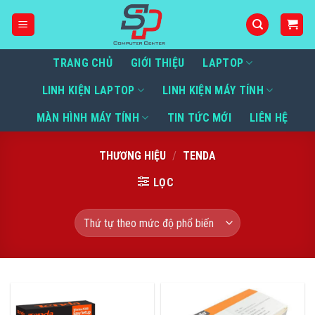
Bỏ
qua
nội
dung
TRANG CHỦ
GIỚI THIỆU
LAPTOP
LINH KIỆN LAPTOP
LINH KIỆN MÁY TÍNH
MÀN HÌNH MÁY TÍNH
TIN TỨC MỚI
LIÊN HỆ
THƯƠNG HIỆU
/
TENDA
LỌC