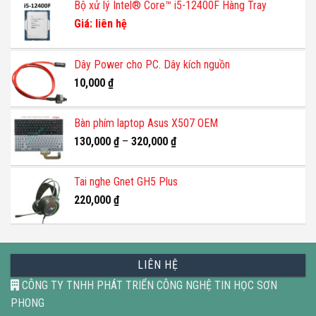
Bộ xử lý Intel® Core™ i5-12400F Hàng Tray
Giá: liên hệ
Dây Power cho PC. Dây kích nguồn
10,000
₫
Bàn phím laptop Asus X507 OEM
130,000
₫
–
320,000
₫
Tai nghe Gnet GH5 Plus
220,000
₫
LIÊN HỆ
CÔNG TY TNHH PHÁT TRIỂN CÔNG NGHỆ TIN HỌC SƠN
PHONG