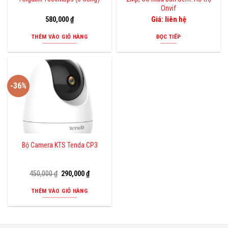
Onvif
580,000
₫
Giá: liên hệ
THÊM VÀO GIỎ HÀNG
ĐỌC TIẾP
-36%
Bộ Camera KTS Tenda CP3
Giá
Giá
450,000
₫
290,000
₫
gốc
hiện
là:
tại
THÊM VÀO GIỎ HÀNG
450,000 ₫.
là:
290,000 ₫.