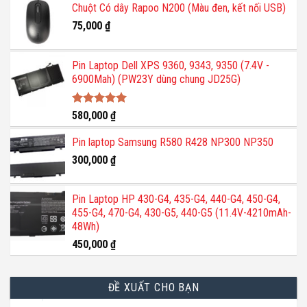
Chuột Có dây Rapoo N200 (Màu đen, kết nối USB)
75,000
₫
Pin Laptop Dell XPS 9360, 9343, 9350 (7.4V -
6900Mah) (PW23Y dùng chung JD25G)
Được xếp
580,000
₫
hạng
5.00
5 sao
Pin laptop Samsung R580 R428 NP300 NP350
300,000
₫
Pin Laptop HP 430-G4, 435-G4, 440-G4, 450-G4,
455-G4, 470-G4, 430-G5, 440-G5 (11.4V-4210mAh-
48Wh)
450,000
₫
ĐỀ XUẤT CHO BẠN