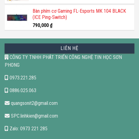
Bàn phím cơ Gaming FL-Esports MK 104 BLACK
(ICE Ping-Switch)
790,000
₫
LIÊN HỆ
CÔNG TY TNHH PHÁT TRIỂN CÔNG NGHỆ TIN HỌC SƠN
PHONG
0973.221.285
0886.025.063
quangsonit2@gmail.com
SPC.linhkien@gmail.com
Zalo: 0973 221 285