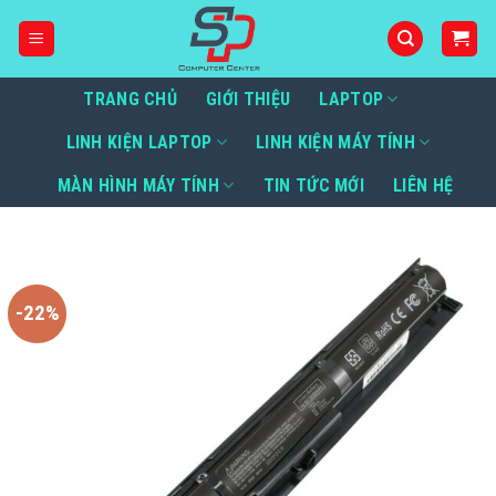
Bỏ
qua
nội
dung
TRANG CHỦ
GIỚI THIỆU
LAPTOP
LINH KIỆN LAPTOP
LINH KIỆN MÁY TÍNH
MÀN HÌNH MÁY TÍNH
TIN TỨC MỚI
LIÊN HỆ
-22%