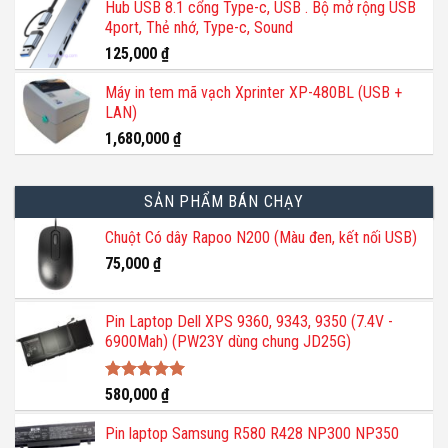
Hub USB 8.1 cổng Type-c, USB . Bộ mở rộng USB
là:
tại
4port, Thẻ nhớ, Type-c, Sound
1,200,000 ₫.
là:
800,000 ₫.
125,000
₫
Máy in tem mã vạch Xprinter XP-480BL (USB +
LAN)
1,680,000
₫
SẢN PHẨM BÁN CHẠY
Chuột Có dây Rapoo N200 (Màu đen, kết nối USB)
75,000
₫
Pin Laptop Dell XPS 9360, 9343, 9350 (7.4V -
6900Mah) (PW23Y dùng chung JD25G)
Được xếp
580,000
₫
hạng
5.00
5 sao
Pin laptop Samsung R580 R428 NP300 NP350