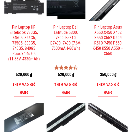
Pin Laptop HP
Pin Laptop Dell
Pin Laptop Asus
Elitebook 730G5,
Latitude 5300,
X550,X450 X452
745G5, 846G5,
7300, E5310,
X550 X552 R409
735G5, 830G5,
E7400, 7400 (7.6V-
R510 P450 P550
740G5, 840G5
7600mAH-60Wh)
K450 K550 A550 –
Zbook 14u G5
X550
(11.55V-4330mAh)
520,000
₫
Được xếp
520,000
₫
350,000
₫
hạng
4.50
5 sao
THÊM VÀO GIỎ
THÊM VÀO GIỎ
THÊM VÀO GIỎ
HÀNG
HÀNG
HÀNG