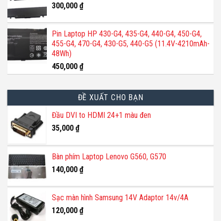
300,000
₫
Pin Laptop HP 430-G4, 435-G4, 440-G4, 450-G4,
455-G4, 470-G4, 430-G5, 440-G5 (11.4V-4210mAh-
48Wh)
450,000
₫
ĐỀ XUẤT CHO BẠN
Đầu DVI to HDMI 24+1 màu đen
35,000
₫
Bàn phím Laptop Lenovo G560, G570
140,000
₫
Sạc màn hình Samsung 14V Adaptor 14v/4A
120,000
₫