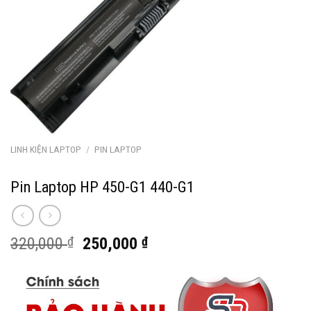
LINH KIỆN LAPTOP
/
PIN LAPTOP
Pin Laptop HP 450-G1 440-G1
Giá
Giá
320,000
₫
250,000
₫
gốc
hiện
là:
tại
320,000 ₫.
là:
250,000 ₫.