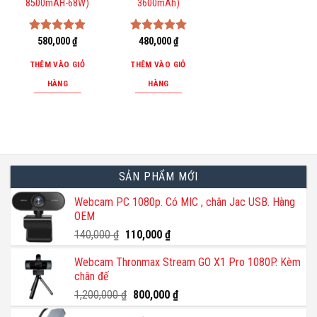
8500mAH-68W)
3600mAh)
Được xếp
580,000
₫
Được xếp
480,000
₫
hạng
5.00
hạng
5.00
5 sao
5 sao
THÊM VÀO GIỎ
THÊM VÀO GIỎ
HÀNG
HÀNG
SẢN PHẨM MỚI
Webcam PC 1080p. Có MIC , chân Jac USB. Hàng
OEM
Giá
Giá
140,000
₫
110,000
₫
gốc
hiện
Webcam Thronmax Stream GO X1 Pro 1080P. Kèm
là:
tại
chân đế
140,000 ₫.
là:
110,000 ₫.
Giá
Giá
1,200,000
₫
800,000
₫
gốc
hiện