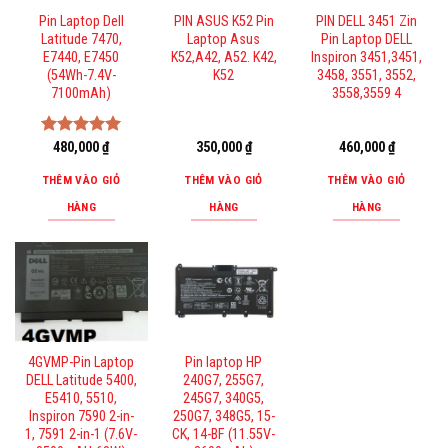
Pin Laptop Dell
PIN ASUS K52 Pin
PIN DELL 3451 Zin
Latitude 7470,
Laptop Asus
Pin Laptop DELL
E7440, E7450
K52,A42, A52. K42,
Inspiron 3451,3451,
(54Wh-7.4V-
K52
3458, 3551, 3552,
7100mAh)
3558,3559 4
Được xếp
480,000
₫
350,000
₫
460,000
₫
hạng
5.00
5 sao
THÊM VÀO GIỎ
THÊM VÀO GIỎ
THÊM VÀO GIỎ
HÀNG
HÀNG
HÀNG
4GVMP-Pin Laptop
Pin laptop HP
DELL Latitude 5400,
240G7, 255G7,
E5410, 5510,
245G7, 340G5,
Inspiron 7590 2-in-
250G7, 348G5, 15-
1, 7591 2-in-1 (7.6V-
CK, 14-BF (11.55V-