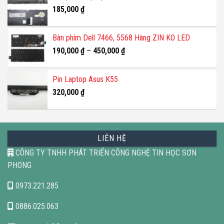
185,000
₫
Bàn phím Dell 7466, 5568 Hàng ZIN KO LED
190,000
₫
–
450,000
₫
Pin Laptop Asus K55
320,000
₫
LIÊN HỆ
CÔNG TY TNHH PHÁT TRIỂN CÔNG NGHỆ TIN HỌC SƠN
PHONG
0973.221.285
0886.025.063