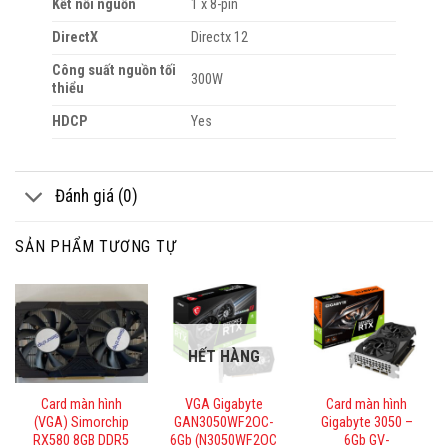
Kết nối nguồn
1 x 8-pin
DirectX
Directx 12
Công suất nguồn tối
300W
thiểu
HDCP
Yes
Đánh giá (0)
SẢN PHẨM TƯƠNG TỰ
HẾT HÀNG
Card màn hình
VGA Gigabyte
Card màn hình
(VGA) Simorchip
GAN3050WF2OC-
Gigabyte 3050 –
RX580 8GB DDR5
6Gb (N3050WF2OC
6Gb GV-