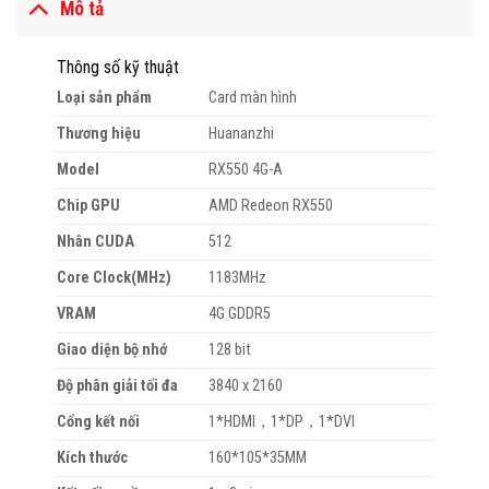
Mô tả
Thông số kỹ thuật
Loại sản phẩm
Card màn hình
Thương hiệu
Huananzhi
Model
RX550 4G-A
Chip GPU
AMD Redeon RX550
Nhân CUDA
512
Core Clock(MHz)
1183MHz
VRAM
4G GDDR5
Giao diện bộ nhớ
128 bit
Độ phân giải tối đa
3840 x 2160
Cổng kết nối
1*HDMI，1*DP，1*DVI
Kích thước
160*105*35MM