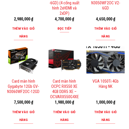
-6GD) (4 cổng xuất
N3050WF2OC V2-
hình 2xHDMI và
6GD
2xDP)
2,980,000
₫
4,700,000
₫
4,650,000
₫
THÊM VÀO GIỎ
ĐỌC TIẾP
THÊM VÀO GIỎ
HÀNG
HÀNG
Card màn hình
Card màn hình
VGA 1050Ti 4Gb
Gygabyte 12Gb GV-
OCPC RX550 XE
Hàng NK
N3060WF2OC-12GD
4GB DDR5 XE –
OCVARX550G4XE
7,500,000
₫
1,980,000
₫
1,000,000
₫
THÊM VÀO GIỎ
THÊM VÀO GIỎ
THÊM VÀO GIỎ
HÀNG
HÀNG
HÀNG