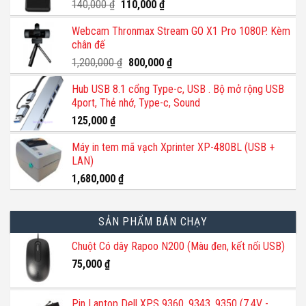
Giá
Giá
140,000
₫
110,000
₫
gốc
hiện
Webcam Thronmax Stream GO X1 Pro 1080P. Kèm
là:
tại
chân đế
140,000 ₫.
là:
110,000 ₫.
Giá
Giá
1,200,000
₫
800,000
₫
gốc
hiện
Hub USB 8.1 cổng Type-c, USB . Bộ mở rộng USB
là:
tại
4port, Thẻ nhớ, Type-c, Sound
1,200,000 ₫.
là:
800,000 ₫.
125,000
₫
Máy in tem mã vạch Xprinter XP-480BL (USB +
LAN)
1,680,000
₫
SẢN PHẨM BÁN CHẠY
Chuột Có dây Rapoo N200 (Màu đen, kết nối USB)
75,000
₫
Pin Laptop Dell XPS 9360, 9343, 9350 (7.4V -