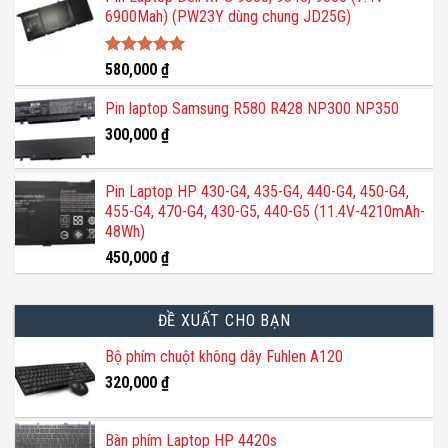
6900Mah) (PW23Y dùng chung JD25G)
Được xếp
580,000
₫
hạng
5.00
5 sao
Pin laptop Samsung R580 R428 NP300 NP350
300,000
₫
Pin Laptop HP 430-G4, 435-G4, 440-G4, 450-G4,
455-G4, 470-G4, 430-G5, 440-G5 (11.4V-4210mAh-
48Wh)
450,000
₫
ĐỀ XUẤT CHO BẠN
Bộ phím chuột không dây Fuhlen A120
320,000
₫
Bàn phím Laptop HP 4420s