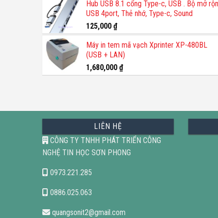
Hub USB 8.1 cổng Type-c, USB . Bộ mở rộ
là:
tại
USB 4port, Thẻ nhớ, Type-c, Sound
1,200,000 ₫.
là:
800,000 ₫.
125,000
₫
Máy in tem mã vạch Xprinter XP-480BL
(USB + LAN)
1,680,000
₫
LIÊN HỆ
CÔNG TY TNHH PHÁT TRIỂN CÔNG
NGHỆ TIN HỌC SƠN PHONG
0973.221.285
0886.025.063
quangsonit2@gmail.com