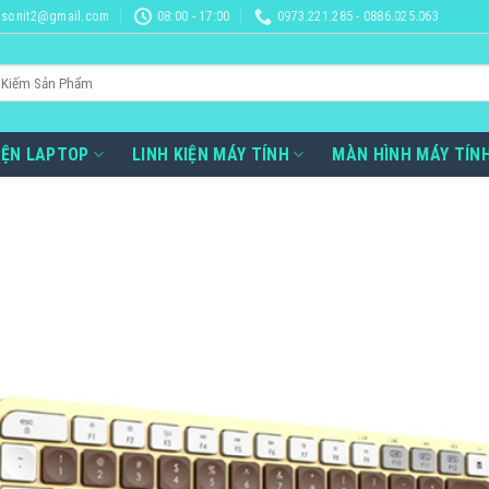
sonit2@gmail.com
08:00 - 17:00
0973.221.285 - 0886.025.063
IỆN LAPTOP
LINH KIỆN MÁY TÍNH
MÀN HÌNH MÁY TÍN