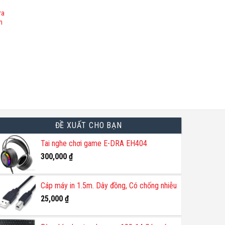
ra
h
ĐỀ XUẤT CHO BẠN
Tai nghe chơi game E-DRA EH404
300,000
₫
Cáp máy in 1.5m. Dây đồng, Có chống nhiễu
25,000
₫