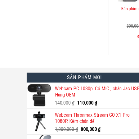
Bàn phím
800,0
SẢN PHẨM MỚI
Webcam PC 1080p. Có MIC , chân Jac USB
Hàng OEM
Giá
Giá
140,000
₫
110,000
₫
gốc
hiện
Webcam Thronmax Stream GO X1 Pro
là:
tại
1080P. Kèm chân đế
140,000 ₫.
là:
110,000 ₫.
Giá
Giá
1,200,000
₫
800,000
₫
gốc
hiện