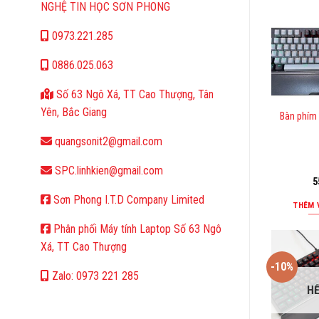
NGHỆ TIN HỌC SƠN PHONG
0973.221.285
0886.025.063
Số 63 Ngô Xá, TT Cao Thượng, Tân
Yên, Bắc Giang
Bàn phím
quangsonit2@gmail.com
SPC.linhkien@gmail.com
5
Sơn Phong I.T.D Company Limited
THÊM 
Phân phối Máy tính Laptop Số 63 Ngô
Xá, TT Cao Thượng
-10%
Zalo: 0973 221 285
H