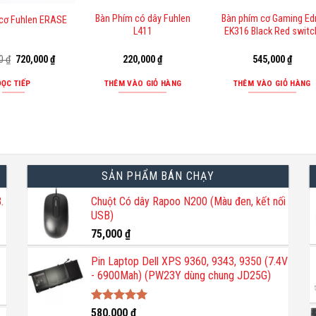
Bàn Phím có dây Fuhlen
Bàn phím cơ Gaming Ed
 cơ Fuhlen ERASE
L411
EK316 Black Red switc
Giá
Giá
00
₫
720,000
₫
220,000
₫
545,000
₫
gốc
hiện
là:
tại
ĐỌC TIẾP
THÊM VÀO GIỎ HÀNG
THÊM VÀO GIỎ HÀNG
800,000 ₫.
là:
720,000 ₫.
SẢN PHẨM BÁN CHẠY
.
Chuột Có dây Rapoo N200 (Màu đen, kết nối
USB)
75,000
₫
Pin Laptop Dell XPS 9360, 9343, 9350 (7.4V
- 6900Mah) (PW23Y dùng chung JD25G)
Được xếp
580,000
₫