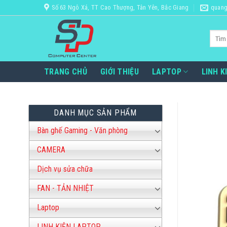
Bỏ
Số 63 Ngô Xá, TT Cao Thượng, Tân Yên, Bắc Giang
quang
qua
nội
Tìm
dung
kiếm:
TRANG CHỦ
GIỚI THIỆU
LAPTOP
LINH K
DANH MỤC SẢN PHẨM
Bàn ghế Gaming - Văn phòng
CAMERA
Dịch vụ sửa chữa
FAN - TẢN NHIỆT
Laptop
LINH KIỆN LAPTOP