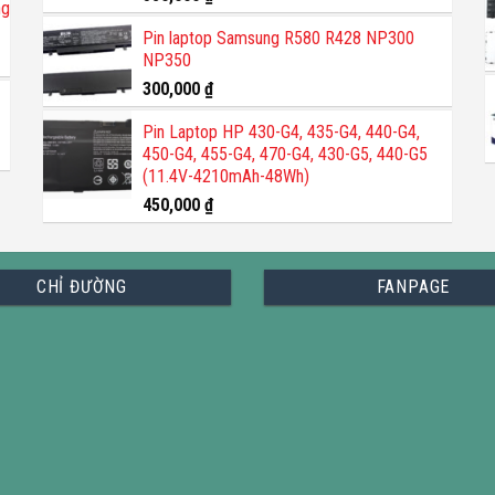
ng
hạng
5.00
5 sao
Pin laptop Samsung R580 R428 NP300
NP350
300,000
₫
Pin Laptop HP 430-G4, 435-G4, 440-G4,
450-G4, 455-G4, 470-G4, 430-G5, 440-G5
(11.4V-4210mAh-48Wh)
450,000
₫
CHỈ ĐƯỜNG
FANPAGE