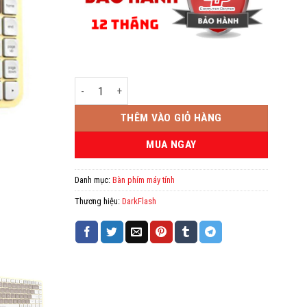
Bàn phím Darkflash V200 (Bluetooth + Wireless 2.4G) số
THÊM VÀO GIỎ HÀNG
MUA NGAY
Danh mục:
Bàn phím máy tính
Thương hiệu:
DarkFlash