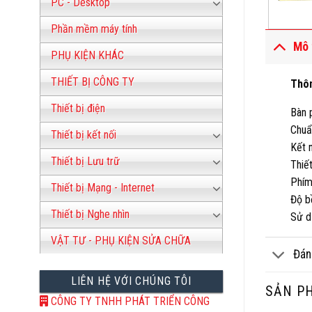
PC - Desktop
Phần mềm máy tính
Mô 
PHỤ KIỆN KHÁC
THIẾT BỊ CÔNG TY
Thô
Thiết bị điện
Bàn 
Chuẩ
Thiết bị kết nối
Kết n
Thiết bị Lưu trữ
Thiế
Phím
Thiết bị Mạng - Internet
Độ b
Thiết bị Nghe nhìn
Sử d
VẬT TƯ - PHỤ KIỆN SỬA CHỮA
Đán
LIÊN HỆ VỚI CHÚNG TÔI
SẢN P
CÔNG TY TNHH PHÁT TRIỂN CÔNG