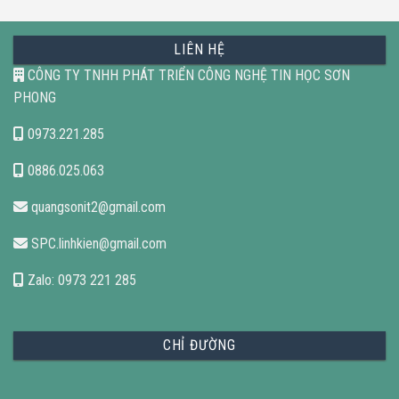
LIÊN HỆ
CÔNG TY TNHH PHÁT TRIỂN CÔNG NGHỆ TIN HỌC SƠN
PHONG
0973.221.285
0886.025.063
quangsonit2@gmail.com
SPC.linhkien@gmail.com
Zalo: 0973 221 285
CHỈ ĐƯỜNG