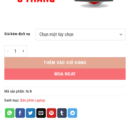
Giá kèm dịch vụ
Bàn phím Laptop Asus A512-B /X509 màu Bạc, A512, X512, X512FA, X512
THÊM VÀO GIỎ HÀNG
MUA NGAY
Mã sản phẩm:
N/A
Danh mục:
Bàn phím Laptop