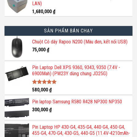
LAN)
1,680,000
₫
SẢN PHẨM BÁN CHẠY
Chuột Có dây Rapoo N200 (Màu đen, kết nối USB)
75,000
₫
Pin Laptop Dell XPS 9360, 9343, 9350 (7.4V -
6900Mah) (PW23Y dùng chung JD25G)
Được xếp
580,000
₫
hạng
5.00
5 sao
Pin laptop Samsung R580 R428 NP300 NP350
300,000
₫
Pin Laptop HP 430-G4, 435-G4, 440-G4, 450-G4,
455-G4, 470-G4, 430-G5, 440-G5 (11.4V-4210mAh-