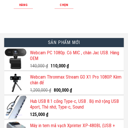
thể
HÀNG
CHỌN
được
Sản
chọn
phẩm
trên
này
trang
có
sản
nhiều
phẩm
SẢN PHẨM MỚI
biến
thể.
Webcam PC 1080p. Có MIC , chân Jac USB. Hàng
OEM
Các
tùy
Giá
Giá
140,000
₫
110,000
₫
gốc
chọn
hiện
Webcam Thronmax Stream GO X1 Pro 1080P. Kèm
là:
tại
có
chân đế
140,000 ₫.
là:
thể
110,000 ₫.
Giá
Giá
1,200,000
₫
800,000
₫
được
gốc
hiện
chọn
Hub USB 8.1 cổng Type-c, USB . Bộ mở rộng USB
là:
tại
trên
4port, Thẻ nhớ, Type-c, Sound
1,200,000 ₫.
là:
trang
800,000 ₫.
125,000
₫
sản
phẩm
Máy in tem mã vạch Xprinter XP-480BL (USB +