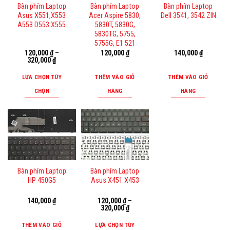
Bàn phím Laptop
Bàn phím Laptop
Bàn phím Laptop
thể.
Asus X551,X553
Acer Aspire 5830,
Dell 3541, 3542 ZIN
Các
A553 D553 X555
5830T, 5830G,
tùy
5830TG, 5755,
5755G, E1 521
chọn
120,000
₫
–
120,000
₫
140,000
₫
có
320,000
₫
thể
LỰA CHỌN TÙY
THÊM VÀO GIỎ
THÊM VÀO GIỎ
được
CHỌN
HÀNG
HÀNG
chọn
Sản
trên
phẩm
trang
này
sản
có
phẩm
nhiều
biến
Bàn phím Laptop
Bàn phím Laptop
thể.
HP 450G5
Asus X451 X453
Các
tùy
140,000
₫
120,000
₫
–
320,000
₫
chọn
có
THÊM VÀO GIỎ
LỰA CHỌN TÙY