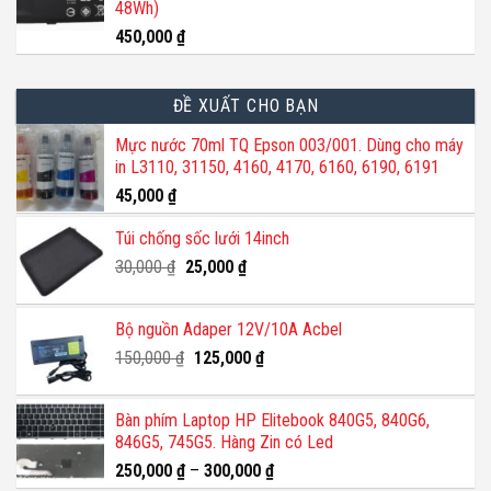
48Wh)
450,000
₫
ĐỀ XUẤT CHO BẠN
Mực nước 70ml TQ Epson 003/001. Dùng cho máy
in L3110, 31150, 4160, 4170, 6160, 6190, 6191
45,000
₫
Túi chống sốc lưới 14inch
Giá
Giá
30,000
₫
25,000
₫
gốc
hiện
là:
tại
Bộ nguồn Adaper 12V/10A Acbel
30,000 ₫.
là:
Giá
Giá
150,000
₫
125,000
25,000 ₫.
₫
gốc
hiện
là:
tại
Bàn phím Laptop HP Elitebook 840G5, 840G6,
150,000 ₫.
là:
846G5, 745G5. Hàng Zin có Led
125,000 ₫.
250,000
₫
–
300,000
₫