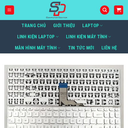
Bỏ
qua
nội
dung
TRANG CHỦ
GIỚI THIỆU
LAPTOP
LINH KIỆN LAPTOP
LINH KIỆN MÁY TÍNH
MÀN HÌNH MÁY TÍNH
TIN TỨC MỚI
LIÊN HỆ