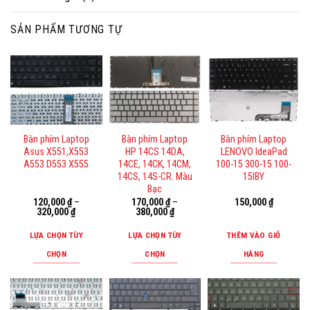
SẢN PHẨM TƯƠNG TỰ
Bàn phím Laptop
Bàn phím Laptop
Bàn phím Laptop
Asus X551,X553
HP 14CS 14DA,
LENOVO IdeaPad
A553 D553 X555
14CE, 14CK, 14CM,
100-15 300-15 100-
14CS, 14S-CR. Màu
15IBY
Bạc
120,000
₫
–
170,000
₫
–
150,000
₫
320,000
₫
380,000
₫
LỰA CHỌN TÙY
LỰA CHỌN TÙY
THÊM VÀO GIỎ
CHỌN
CHỌN
HÀNG
Sản
Sản
phẩm
phẩm
này
này