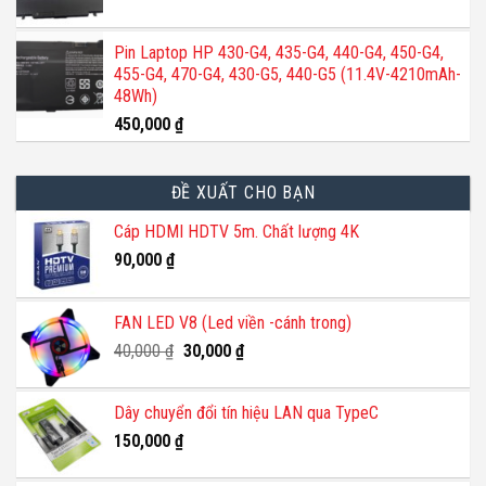
Pin Laptop HP 430-G4, 435-G4, 440-G4, 450-G4,
455-G4, 470-G4, 430-G5, 440-G5 (11.4V-4210mAh-
48Wh)
450,000
₫
ĐỀ XUẤT CHO BẠN
Cáp HDMI HDTV 5m. Chất lượng 4K
90,000
₫
FAN LED V8 (Led viền -cánh trong)
Giá
Giá
40,000
₫
30,000
₫
gốc
hiện
là:
tại
Dây chuyển đổi tín hiệu LAN qua TypeC
40,000 ₫.
là:
150,000
₫
30,000 ₫.