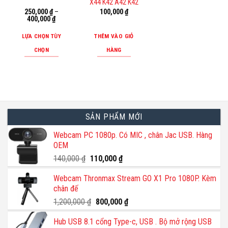
X44 K42 A42 K42
có
250,000
₫
–
100,000
₫
thể
400,000
₫
được
LỰA CHỌN TÙY
THÊM VÀO GIỎ
chọn
CHỌN
HÀNG
trên
Sản
trang
phẩm
sản
này
phẩm
có
nhiều
SẢN PHẨM MỚI
biến
thể.
Webcam PC 1080p. Có MIC , chân Jac USB. Hàng
OEM
Các
tùy
Giá
Giá
140,000
₫
110,000
₫
gốc
hiện
chọn
Webcam Thronmax Stream GO X1 Pro 1080P. Kèm
là:
tại
có
chân đế
140,000 ₫.
là:
thể
110,000 ₫.
Giá
Giá
1,200,000
₫
800,000
₫
được
gốc
hiện
chọn
Hub USB 8.1 cổng Type-c, USB . Bộ mở rộng USB
là:
tại
trên