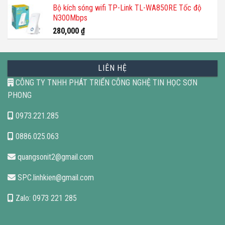
Bộ kích sóng wifi TP-Link TL-WA850RE Tốc độ
N300Mbps
280,000
₫
LIÊN HỆ
CÔNG TY TNHH PHÁT TRIỂN CÔNG NGHỆ TIN HỌC SƠN
PHONG
0973.221.285
0886.025.063
quangsonit2@gmail.com
SPC.linhkien@gmail.com
Zalo: 0973 221 285