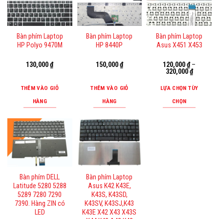
có
có
nhiều
nhiều
biến
biến
Bàn phím Laptop
Bàn phím Laptop
Bàn phím Laptop
thể.
thể.
HP Polyo 9470M
HP 8440P
Asus X451 X453
Các
Các
tùy
tùy
130,000
₫
150,000
₫
120,000
₫
–
320,000
₫
chọn
chọn
có
có
THÊM VÀO GIỎ
THÊM VÀO GIỎ
LỰA CHỌN TÙY
thể
thể
HÀNG
HÀNG
CHỌN
được
được
Sản
chọn
chọn
phẩm
trên
trên
này
trang
trang
có
sản
sản
nhiều
phẩm
phẩm
biến
Bàn phím DELL
Bàn phím Laptop
thể.
Latitude 5280 5288
Asus K42 K43E,
Các
5289 7280 7290
K43S, K43SD,
tùy
7390. Hàng ZIN có
K43SV, K43SJ,K43
LED
K43E X42 X43 X43S
chọn