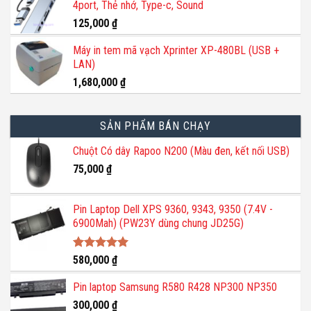
4port, Thẻ nhớ, Type-c, Sound
1,200,000 ₫.
là:
trang
800,000 ₫.
125,000
₫
sản
phẩm
Máy in tem mã vạch Xprinter XP-480BL (USB +
LAN)
1,680,000
₫
SẢN PHẨM BÁN CHẠY
Chuột Có dây Rapoo N200 (Màu đen, kết nối USB)
75,000
₫
Pin Laptop Dell XPS 9360, 9343, 9350 (7.4V -
6900Mah) (PW23Y dùng chung JD25G)
Được xếp
580,000
₫
hạng
5.00
5 sao
Pin laptop Samsung R580 R428 NP300 NP350
300,000
₫