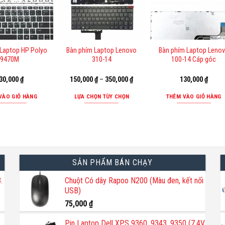
có
nhiều
biến
thể.
 Laptop HP Polyo
Bàn phím Laptop Lenovo
Bàn phím Laptop Leno
Các
9470M
310-14
100-14 Cáp góc
tùy
chọn
30,000
₫
150,000
₫
–
350,000
₫
130,000
₫
có
thể
VÀO GIỎ HÀNG
LỰA CHỌN TÙY CHỌN
THÊM VÀO GIỎ HÀNG
được
Sản
chọn
phẩm
trên
này
trang
có
sản
nhiều
SẢN PHẨM BÁN CHẠY
phẩm
biến
thể.
.
Chuột Có dây Rapoo N200 (Màu đen, kết nối
USB)
Các
tùy
75,000
₫
chọn
Pin Laptop Dell XPS 9360, 9343, 9350 (7.4V
có