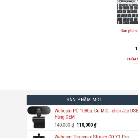
Bàn phím
1
THÊM 
SẢN PHẨM MỚI
Webcam PC 1080p. Có MIC , chân Jac USB
Hàng OEM
Giá
Giá
140,000
₫
110,000
₫
gốc
hiện
Webcam Thronmax Stream GO X1 Pro
là:
tại