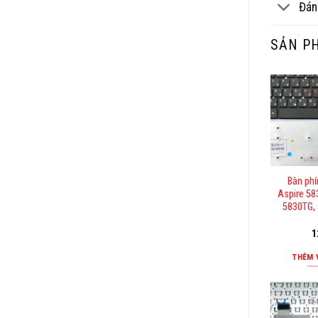
Đán
SẢN P
Bàn ph
Aspire 58
5830TG, 
1
THÊM 