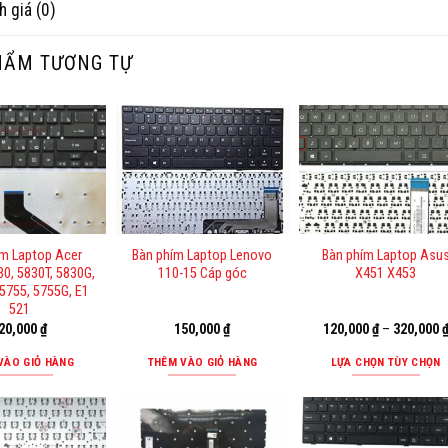
h giá (0)
HẨM TƯƠNG TỰ
ím Laptop Acer
Bàn phím Laptop Lenovo
Bàn phím Laptop Asu
30, 5830T, 5830G,
110-15 Cáp góc
X451 X453
5755, 5755G, E1
521
20,000
₫
150,000
₫
120,000
₫
–
320,000
VÀO GIỎ HÀNG
THÊM VÀO GIỎ HÀNG
LỰA CHỌN TÙY CHỌN
Sản
phẩm
này