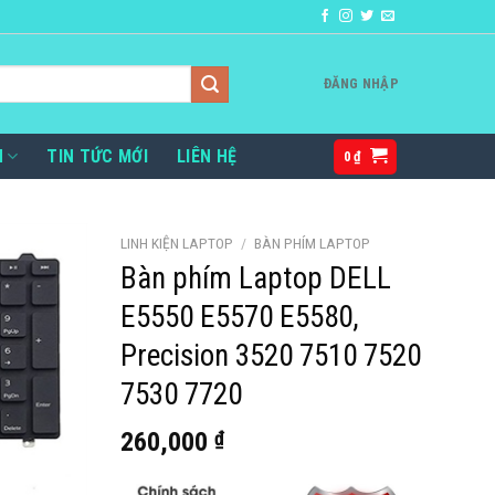
ĐĂNG NHẬP
H
TIN TỨC MỚI
LIÊN HỆ
0
₫
LINH KIỆN LAPTOP
/
BÀN PHÍM LAPTOP
Bàn phím Laptop DELL
E5550 E5570 E5580,
Precision 3520 7510 7520
7530 7720
260,000
₫