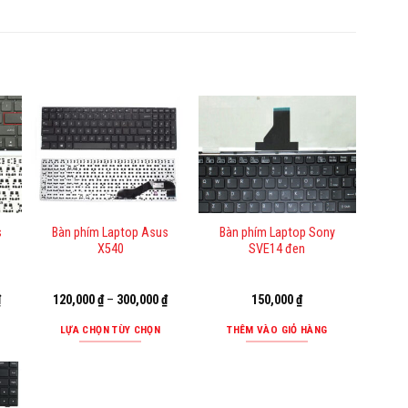
s
Bàn phím Laptop Asus
Bàn phím Laptop Sony
X540
SVE14 đen
₫
120,000
₫
–
300,000
₫
150,000
₫
LỰA CHỌN TÙY CHỌN
THÊM VÀO GIỎ HÀNG
Sản
phẩm
này