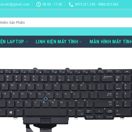
sonit2@gmail.com
08:00 - 17:00
0973.221.285 - 0886.025.063
IỆN LAPTOP
LINH KIỆN MÁY TÍNH
MÀN HÌNH MÁY TÍN