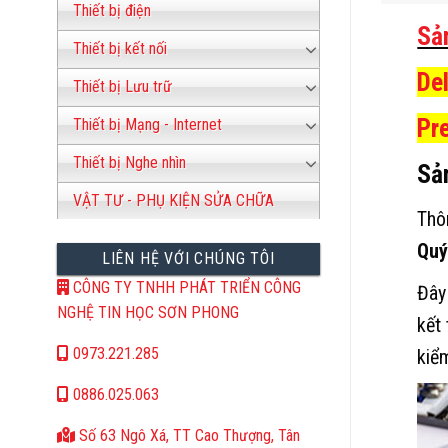
Thiết bị điện
Sả
Thiết bị kết nối
De
Thiết bị Lưu trữ
Pr
Thiết bị Mạng - Internet
Thiết bị Nghe nhìn
Sả
VẬT TƯ - PHỤ KIỆN SỬA CHỮA
Thôn
Quý
LIÊN HỆ VỚI CHÚNG TÔI
CÔNG TY TNHH PHÁT TRIỂN CÔNG
Đây
NGHỆ TIN HỌC SƠN PHONG
kết
0973.221.285
kiể
0886.025.063
Số 63 Ngô Xá, TT Cao Thượng, Tân