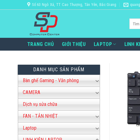
Bỏ
Số 63 Ngô Xá, TT Cao Thượng, Tân Yên, Bắc Giang
quang
qua
nội
Tìm
dung
kiếm:
TRANG CHỦ
GIỚI THIỆU
LAPTOP
LINH K
DANH MỤC SẢN PHẨM
Bàn ghế Gaming - Văn phòng
CAMERA
Dịch vụ sửa chữa
FAN - TẢN NHIỆT
Laptop
LINH KIỆN LAPTOP