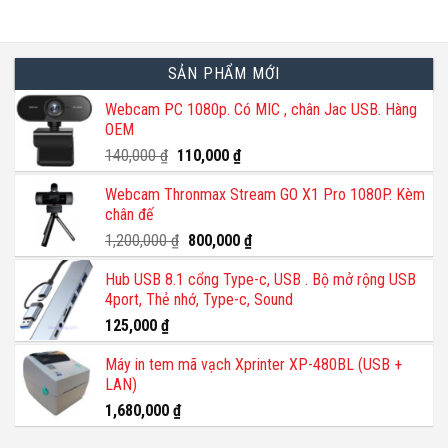
trên
trang
sản
SẢN PHẨM MỚI
phẩm
Webcam PC 1080p. Có MIC , chân Jac USB. Hàng
OEM
Giá
Giá
140,000
₫
110,000
₫
gốc
hiện
Webcam Thronmax Stream GO X1 Pro 1080P. Kèm
là:
tại
chân đế
140,000 ₫.
là:
110,000 ₫.
Giá
Giá
1,200,000
₫
800,000
₫
gốc
hiện
Hub USB 8.1 cổng Type-c, USB . Bộ mở rộng USB
là:
tại
4port, Thẻ nhớ, Type-c, Sound
1,200,000 ₫.
là:
800,000 ₫.
125,000
₫
Máy in tem mã vạch Xprinter XP-480BL (USB +
LAN)
1,680,000
₫