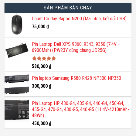
SẢN PHẨM BÁN CHẠY
Chuột Có dây Rapoo N200 (Màu đen, kết nối USB)
75,000
₫
Pin Laptop Dell XPS 9360, 9343, 9350 (7.4V -
6900Mah) (PW23Y dùng chung JD25G)
Được xếp
580,000
₫
hạng
5.00
5 sao
Pin laptop Samsung R580 R428 NP300 NP350
300,000
₫
Pin Laptop HP 430-G4, 435-G4, 440-G4, 450-G4,
455-G4, 470-G4, 430-G5, 440-G5 (11.4V-4210mAh-
48Wh)
450,000
₫