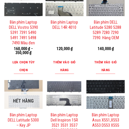
Bàn phím Laptop
Bàn phím Laptop
Bàn phím DELL
DELL Vostro 5390
DELL 14R 4010
Latitude 5280 5288
5391 7391 5490
5289 7280 7290
5491 7491 5498
7390. Hàng OEM
7490 Màu đen
160,000
₫
–
120,000
₫
140,000
₫
350,000
₫
LỰA CHỌN TÙY
THÊM VÀO GIỎ
THÊM VÀO GIỎ
CHỌN
HÀNG
HÀNG
Sản
phẩm
này
có
HẾT HÀNG
nhiều
biến
Bàn phím Laptop
Bàn phím Laptop
Bàn phím Laptop
thể.
DELL Latitude 5300
Dell Inspiron 15R
Asus X551,X553
Các
– Key JP
3521 3531 3537
A553 D553 X555