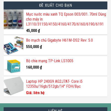
ĐỀ XUẤT CHO BẠN
Mực nước màu xanh TQ Epson 003/001. 70ml Dùng
cho máy in
L3110/31150/4150/4160/4170/6160/6190/6191
45,000
₫
Bo mạch chủ Gigabyte H61M-DS2 Rev: 5.0
550,000
₫
Bộ chia mạng TP-Link LS1005
160,000
₫
Laptop HP 240G9 AG2J7AT- Core i5
12350u/16gb/512gb/14'' FDH/Bạc
Giá: liên hệ