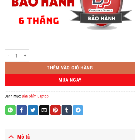
Bàn phím Laptop Dell N7110 , V3750 , 17R - số lượng
THÊM VÀO GIỎ HÀNG
MUA NGAY
Danh mục:
Bàn phím Laptop
Mô tả