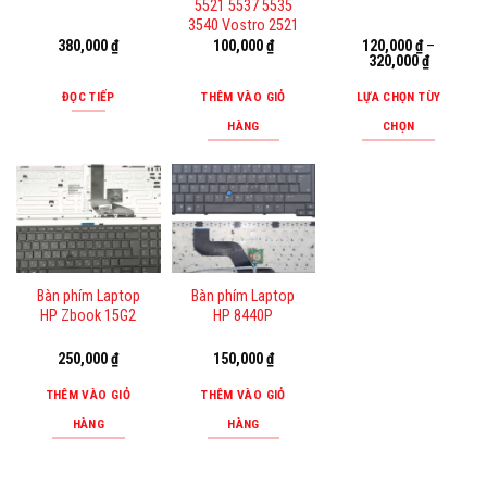
tùy
5521 5537 5535
3540 Vostro 2521
chọn
380,000
₫
100,000
₫
120,000
₫
–
có
320,000
₫
thể
ĐỌC TIẾP
THÊM VÀO GIỎ
LỰA CHỌN TÙY
được
HÀNG
CHỌN
chọn
Sản
trên
phẩm
trang
này
sản
có
phẩm
nhiều
biến
Bàn phím Laptop
Bàn phím Laptop
thể.
HP Zbook 15G2
HP 8440P
Các
tùy
250,000
₫
150,000
₫
chọn
THÊM VÀO GIỎ
THÊM VÀO GIỎ
có
HÀNG
HÀNG
thể
được
chọn