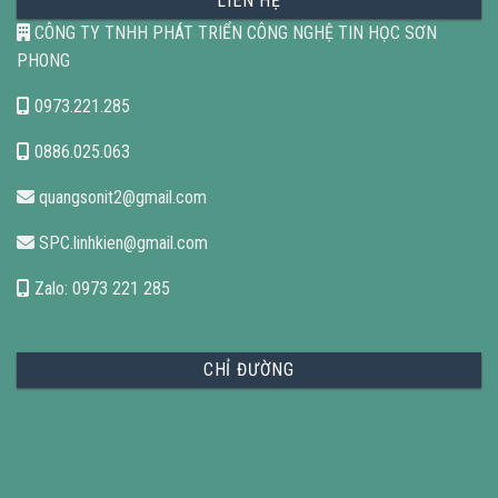
LIÊN HỆ
CÔNG TY TNHH PHÁT TRIỂN CÔNG NGHỆ TIN HỌC SƠN
PHONG
0973.221.285
0886.025.063
quangsonit2@gmail.com
SPC.linhkien@gmail.com
Zalo: 0973 221 285
CHỈ ĐƯỜNG