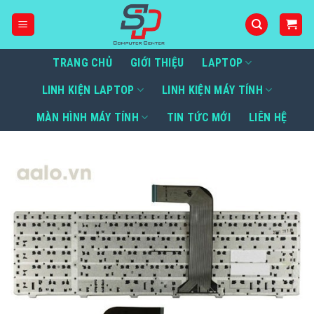
Bỏ
qua
nội
dung
TRANG CHỦ
GIỚI THIỆU
LAPTOP
LINH KIỆN LAPTOP
LINH KIỆN MÁY TÍNH
MÀN HÌNH MÁY TÍNH
TIN TỨC MỚI
LIÊN HỆ