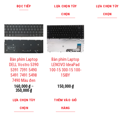
thể
ĐỌC TIẾP
LỰA CHỌN TÙY
LỰA CHỌN TÙY
được
CHỌN
CHỌN
chọn
Sản
Sản
trên
phẩm
phẩm
trang
này
này
sản
có
có
phẩm
nhiều
nhiều
biến
biến
Bàn phím Laptop
Bàn phím Laptop
thể.
thể.
DELL Vostro 5390
LENOVO IdeaPad
Các
Các
5391 7391 5490
100-15 300-15 100-
tùy
tùy
5491 7491 5498
15IBY
7490 Màu đen
chọn
chọn
160,000
₫
–
150,000
₫
có
có
350,000
₫
thể
thể
LỰA CHỌN TÙY
THÊM VÀO GIỎ
được
được
CHỌN
HÀNG
chọn
chọn
Sản
trên
trên
phẩm
trang
trang
này
sản
sản