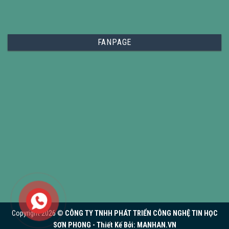
FANPAGE
Copyright 2026 ©
CÔNG TY TNHH PHÁT TRIỂN CÔNG NGHỆ TIN HỌC
SƠN PHONG - Thiết Kế Bởi:
MANHAN.VN