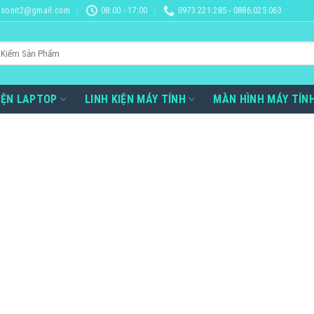
sonit2@gmail.com
08:00 - 17:00
0973.221.285 - 0886.025.063
IỆN LAPTOP
LINH KIỆN MÁY TÍNH
MÀN HÌNH MÁY TÍN