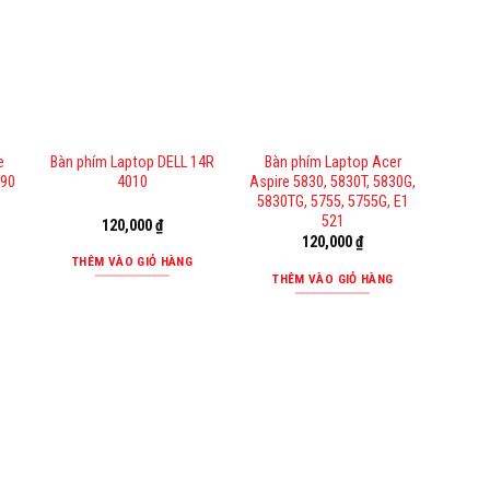
e
Bàn phím Laptop DELL 14R
Bàn phím Laptop Acer
290
4010
Aspire 5830, 5830T, 5830G,
5830TG, 5755, 5755G, E1
521
120,000
₫
120,000
₫
THÊM VÀO GIỎ HÀNG
THÊM VÀO GIỎ HÀNG