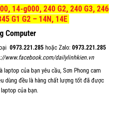
000, 14-g000, 240 G2, 240 G3, 246
 345 G1 G2 – 14N, 14E
ng Computer
thoại
0973.221.285
hoặc Zalo:
0973.221.285
s://www.facebook.com/dailylinhkien.vn
mà laptop của bạn yêu cầu, Sơn Phong cam
iêu dùng đều là hàng chất lượng tốt đã được
 laptop của bạn.