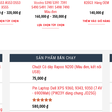
tùy
553 A553 D553
Vostro 5390 5391 7391
820G3. Hàng OEM
chọn
X555
5490 5491 7491 5498 7490
có
Màu đen
0
₫
–
320,000
₫
140,000
₫
160,000
₫
–
350,000
₫
thể
HỌN TÙY CHỌN
THÊM VÀO GIỎ HÀNG
được
LỰA CHỌN TÙY CHỌN
Sản
chọn
Sản
phẩm
trên
phẩm
này
trang
này
có
sản
có
nhiều
phẩm
nhiều
biến
SẢN PHẨM BÁN CHẠY
biến
thể.
thể.
.
Chuột Có dây Rapoo N200 (Màu đen, kết nối
Các
USB)
Các
tùy
tùy
75,000
₫
chọn
chọn
có
Pin Laptop Dell XPS 9360, 9343, 9350 (7.4V
có
thể
- 6900Mah) (PW23Y dùng chung JD25G)
thể
được
được
chọn
Được xếp
580,000
₫
chọn
trên
ng
hạng
5.00
trên