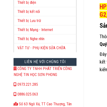
Thiết bị điện
HP
Thiết bị kết nối
G2
Thiết bị Lưu trữ
Sả
Thiết bị Mạng - Internet
Thô
Thiết bị Nghe nhìn
Quý
VẬT TƯ - PHỤ KIỆN SỬA CHỮA
Đây
kết
LIÊN HỆ VỚI CHÚNG TÔI
CÔNG TY TNHH PHÁT TRIỂN CÔNG
kiể
NGHỆ TIN HỌC SƠN PHONG
0973.221.285
0886.025.063
Số 63 Ngô Xá, TT Cao Thượng, Tân