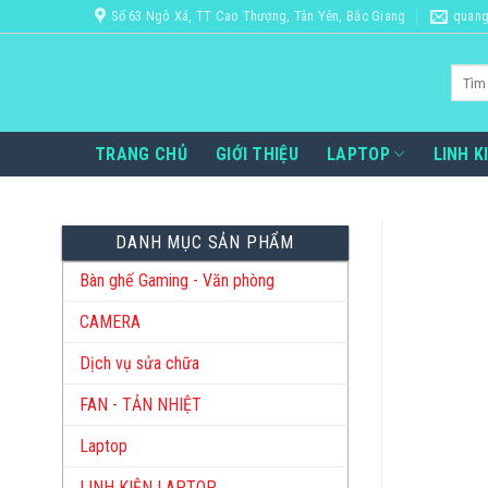
Bỏ
Số 63 Ngô Xá, TT Cao Thượng, Tân Yên, Bắc Giang
quang
qua
nội
Tìm
dung
kiếm:
TRANG CHỦ
GIỚI THIỆU
LAPTOP
LINH K
DANH MỤC SẢN PHẨM
Bàn ghế Gaming - Văn phòng
CAMERA
Dịch vụ sửa chữa
FAN - TẢN NHIỆT
Laptop
LINH KIỆN LAPTOP