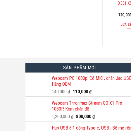
X551,X
120,00
LỰA C
SẢN PHẨM MỚI
Webcam PC 1080p. Có MIC , chân Jac USB
Hàng OEM
Giá
Giá
140,000
₫
110,000
₫
gốc
hiện
Webcam Thronmax Stream GO X1 Pro
là:
tại
1080P. Kèm chân đế
140,000 ₫.
là:
110,000 ₫.
Giá
Giá
1,200,000
₫
800,000
₫
gốc
hiện
Hub USB 8.1 cổng Type-c, USB . Bộ mở rộ
là:
tại