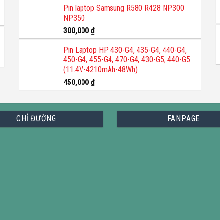
trang
5 sao
Pin laptop Samsung R580 R428 NP300
trang
sản
NP350
sản
phẩm
300,000
₫
phẩm
Pin Laptop HP 430-G4, 435-G4, 440-G4,
450-G4, 455-G4, 470-G4, 430-G5, 440-G5
(11.4V-4210mAh-48Wh)
450,000
₫
CHỈ ĐƯỜNG
FANPAGE