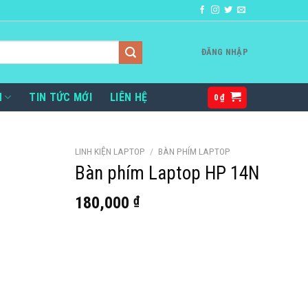
ĐĂNG NHẬP
H
TIN TỨC MỚI
LIÊN HỆ
0
₫
LINH KIỆN LAPTOP
/
BÀN PHÍM LAPTOP
Bàn phím Laptop HP 14N
180,000
₫