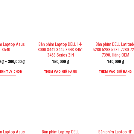
m Laptop Asus
Bàn phím Laptop DELL 14-
Bàn phím DELL Latitud
X540
3000 3441 3442 3443 3451
5280 5288 5289 7280 7
3458 Series ZIN
7390. Hàng OEM
0
₫
–
300,000
₫
150,000
₫
140,000
₫
HỌN TÙY CHỌN
THÊM VÀO GIỎ HÀNG
THÊM VÀO GIỎ HÀNG
Sản
phẩm
này
có
nhiều
biến
thể.
Các
m Laptop Asus
Bàn phím Laptop DELL
Bàn phím Laptop HP