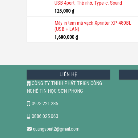
USB 4port, Thẻ nhớ, Type-c, Sound
1,200,000 ₫.
là:
800,000 ₫.
125,000
₫
Máy in tem mã vạch Xprinter XP-480BL
(USB + LAN)
1,680,000
₫
LIÊN HỆ
CÔNG TY TNHH PHÁT TRIỂN CÔNG
NGHỆ TIN HỌC SƠN PHONG
0973.221.285
0886.025.063
quangsonit2@gmail.com