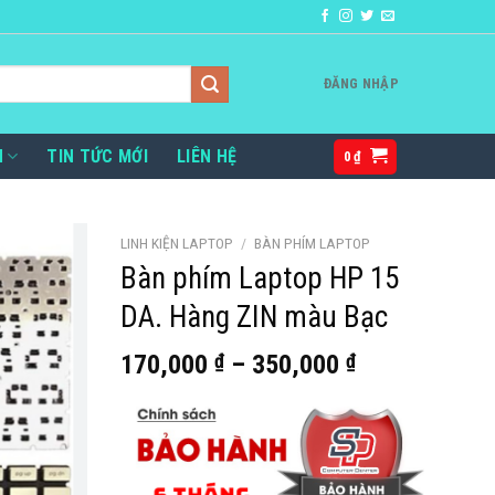
ĐĂNG NHẬP
H
TIN TỨC MỚI
LIÊN HỆ
0
₫
LINH KIỆN LAPTOP
/
BÀN PHÍM LAPTOP
Bàn phím Laptop HP 15
DA. Hàng ZIN màu Bạc
170,000
₫
–
350,000
₫