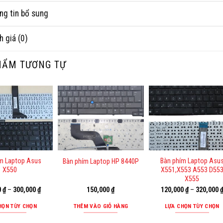
ng tin bổ sung
h giá (0)
HẨM TƯƠNG TỰ
m Laptop Asus
Bàn phím Laptop Asu
Bàn phím Laptop HP 8440P
X550
X551,X553 A553 D55
X555
0
₫
–
300,000
₫
150,000
₫
120,000
₫
–
320,000
HỌN TÙY CHỌN
THÊM VÀO GIỎ HÀNG
LỰA CHỌN TÙY CHỌN
Sản
Sản