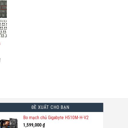
phẩm
này
có
nhiều
biến
thể.
s
Các
tùy
chọn
₫
có
thể
được
chọn
trên
trang
sản
ĐỀ XUẤT CHO BẠN
phẩm
Bo mạch chủ Gigabyte H510M-H-V2
1,599,000
₫