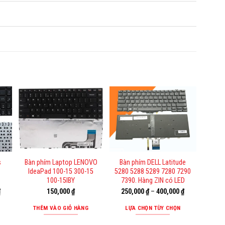
s
Bàn phím Laptop LENOVO
Bàn phím DELL Latitude
3
IdeaPad 100-15 300-15
5280 5288 5289 7280 7290
100-15IBY
7390. Hàng ZIN có LED
₫
150,000
₫
250,000
₫
–
400,000
₫
THÊM VÀO GIỎ HÀNG
LỰA CHỌN TÙY CHỌN
Sản