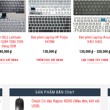
phẩm
phẩm
này
này
có
có
nhiều
nhiều
biến
biến
thể.
thể.
m DELL Latitude
Bàn phím Laptop HP Polyo
Bàn phím Laptop Asu
Các
Các
8 5289 7280 7290
9470M
X451 X453
tùy
tùy
. Hàng OEM
chọn
chọn
40,000
₫
130,000
₫
120,000
₫
–
320,000
có
có
thể
thể
VÀO GIỎ HÀNG
THÊM VÀO GIỎ HÀNG
LỰA CHỌN TÙY CHỌN
được
được
Sản
chọn
chọn
phẩm
trên
trên
này
trang
trang
có
sản
sản
nhiều
SẢN PHẨM BÁN CHẠY
phẩm
phẩm
biến
thể.
.
Chuột Có dây Rapoo N200 (Màu đen, kết nối
USB)
Các