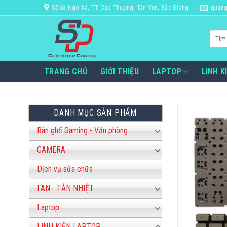
Bỏ
Số 63 Ngô Xá, TT Cao Thượng, Tân Yên, Bắc Giang
quang
qua
nội
Tìm
dung
kiếm:
TRANG CHỦ
GIỚI THIỆU
LAPTOP
LINH K
DANH MỤC SẢN PHẨM
Bàn ghế Gaming - Văn phòng
CAMERA
Dịch vụ sửa chữa
FAN - TẢN NHIỆT
Laptop
LINH KIỆN LAPTOP