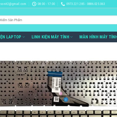
sonit2@gmail.com
08:00 - 17:00
0973.221.285 - 0886.025.063
IỆN LAPTOP
LINH KIỆN MÁY TÍNH
MÀN HÌNH MÁY TÍN