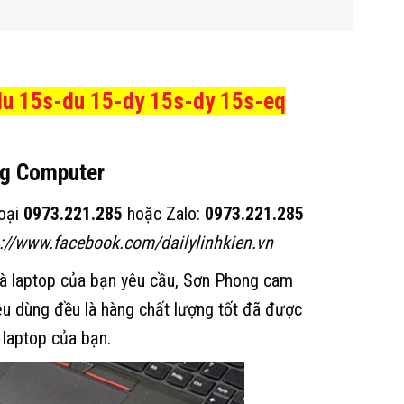
du 15s-du 15-dy 15s-dy 15s-eq
ng Computer
hoại
0973.221.285
hoặc Zalo:
0973.221.285
s://www.facebook.com/dailylinhkien.vn
mà laptop của bạn yêu cầu, Sơn Phong cam
iêu dùng đều là hàng chất lượng tốt đã được
 laptop của bạn.