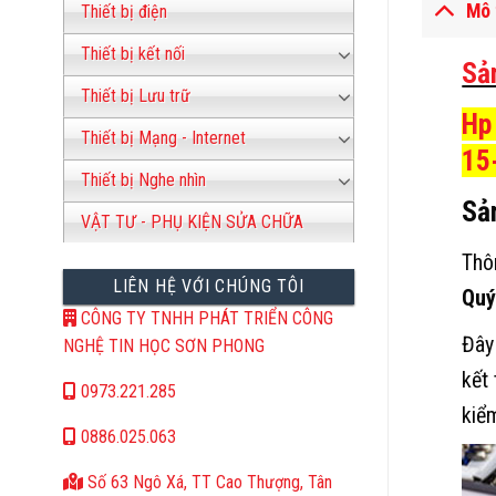
Mô 
Thiết bị điện
Thiết bị kết nối
Sả
Thiết bị Lưu trữ
Hp
Thiết bị Mạng - Internet
15
Thiết bị Nghe nhìn
Sả
VẬT TƯ - PHỤ KIỆN SỬA CHỮA
Thôn
LIÊN HỆ VỚI CHÚNG TÔI
Quý
CÔNG TY TNHH PHÁT TRIỂN CÔNG
Đây
NGHỆ TIN HỌC SƠN PHONG
kết
0973.221.285
kiể
0886.025.063
Số 63 Ngô Xá, TT Cao Thượng, Tân