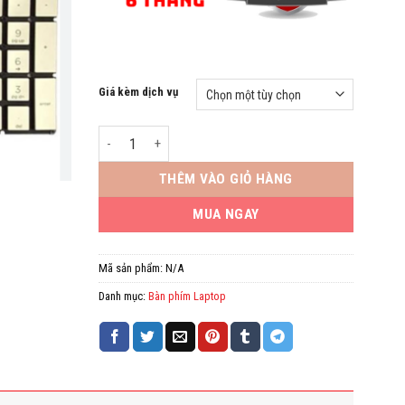
Giá kèm dịch vụ
Bàn phím Laptop HP 15 DA. Hàng ZIN màu Bạc số lượng
THÊM VÀO GIỎ HÀNG
MUA NGAY
Mã sản phẩm:
N/A
Danh mục:
Bàn phím Laptop