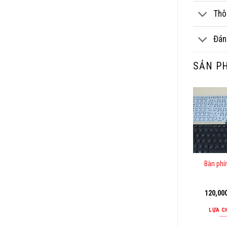
Thô
Đán
SẢN P
Bàn phí
120,00
LỰA C