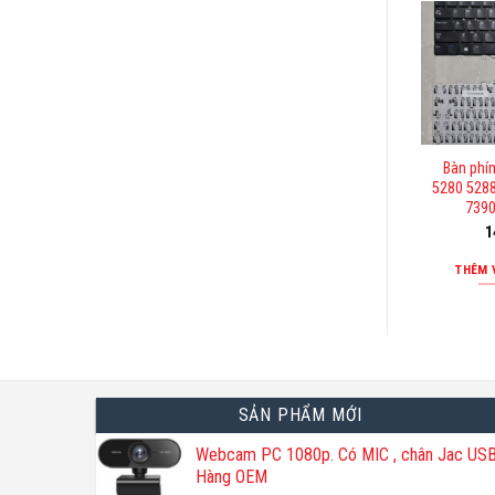
Bàn phí
5280 528
7390
1
THÊM 
SẢN PHẨM MỚI
Webcam PC 1080p. Có MIC , chân Jac USB
Hàng OEM