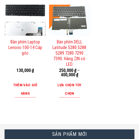
Sản
trên
phẩm
trang
này
sản
có
phẩm
nhiều
biến
Bàn phím Laptop
Bàn phím DELL
thể.
Lenovo 100-14 Cáp
Latitude 5280 5288
Các
góc
5289 7280 7290
tùy
7390. Hàng ZIN có
LED
chọn
130,000
₫
250,000
₫
–
có
400,000
₫
thể
THÊM VÀO GIỎ
LỰA CHỌN TÙY
được
HÀNG
CHỌN
chọn
Sản
trên
phẩm
trang
này
sản
có
phẩm
nhiều
SẢN PHẨM MỚI
biến