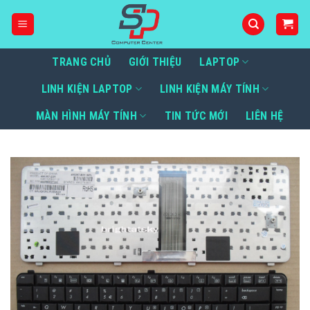
Bỏ
qua
nội
dung
TRANG CHỦ
GIỚI THIỆU
LAPTOP
LINH KIỆN LAPTOP
LINH KIỆN MÁY TÍNH
MÀN HÌNH MÁY TÍNH
TIN TỨC MỚI
LIÊN HỆ