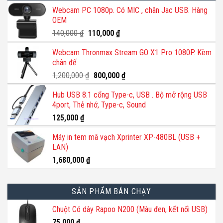
thể.
Webcam PC 1080p. Có MIC , chân Jac USB. Hàng
OEM
Các
tùy
Giá
Giá
140,000
₫
110,000
₫
gốc
hiện
chọn
Webcam Thronmax Stream GO X1 Pro 1080P. Kèm
là:
tại
có
chân đế
140,000 ₫.
là:
thể
110,000 ₫.
Giá
Giá
1,200,000
₫
800,000
₫
được
gốc
hiện
chọn
Hub USB 8.1 cổng Type-c, USB . Bộ mở rộng USB
là:
tại
trên
4port, Thẻ nhớ, Type-c, Sound
1,200,000 ₫.
là:
trang
800,000 ₫.
125,000
₫
sản
phẩm
Máy in tem mã vạch Xprinter XP-480BL (USB +
LAN)
1,680,000
₫
SẢN PHẨM BÁN CHẠY
Chuột Có dây Rapoo N200 (Màu đen, kết nối USB)
75,000
₫