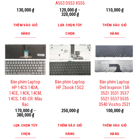
A553 D553 X555
130,000
₫
120,000
₫
–
110,000
₫
320,000
₫
THÊM VÀO GIỎ
LỰA CHỌN TÙY
THÊM VÀO GIỎ
HÀNG
CHỌN
HÀNG
Sản
phẩm
này
có
nhiều
biến
Bàn phím Laptop
Bàn phím Laptop
Bàn phím Laptop
thể.
HP 14CS 14DA,
HP Zbook 15G2
Dell Inspiron 15R
Các
14CE, 14CK, 14CM,
3521 3531 3537
tùy
14CS, 14S-CR. Màu
5521 5537 5535
Bạc
3540 Vostro 2521
chọn
170,000
₫
–
250,000
₫
100,000
₫
có
380,000
₫
thể
LỰA CHỌN TÙY
THÊM VÀO GIỎ
THÊM VÀO GIỎ
được
CHỌN
HÀNG
HÀNG
chọn