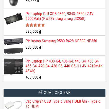
Pin Laptop Dell XPS 9360, 9343, 9350 (7.4V -
6900Mah) (PW23Y dùng chung JD25G)
Được xếp
580,000
₫
hạng
5.00
5 sao
Pin laptop Samsung R580 R428 NP300 NP350
300,000
₫
Pin Laptop HP 430-G4, 435-G4, 440-G4, 450-G4,
455-G4, 470-G4, 430-G5, 440-G5 (11.4V-4210mAh-
48Wh)
450,000
₫
ĐỀ XUẤT CHO BẠN
Cáp Chuyển USB Type-c Sang HDMI Âm - Type-c
To HDMI