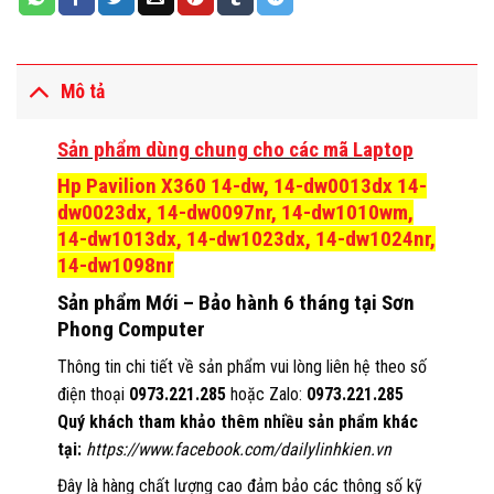
Mô tả
Sản phẩm dùng chung cho các mã Laptop
Hp Pavilion X360 14-dw, 14-dw0013dx 14-
dw0023dx, 14-dw0097nr, 14-dw1010wm,
14-dw1013dx, 14-dw1023dx, 14-dw1024nr,
14-dw1098nr
Sản phẩm Mới – Bảo hành 6 tháng tại Sơn
Phong Computer
Thông tin chi tiết về sản phẩm vui lòng liên hệ theo số
điện thoại
0973.221.285
hoặc Zalo:
0973.221.285
Quý khách tham khảo thêm nhiều sản phẩm khác
tại:
https://www.facebook.com/dailylinhkien.vn
Đây là hàng chất lượng cao đảm bảo các thông số kỹ