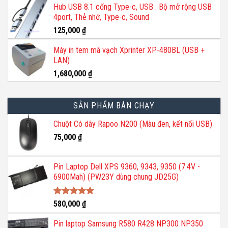
chọn
Hub USB 8.1 cổng Type-c, USB . Bộ mở rộng USB
là:
tại
trên
4port, Thẻ nhớ, Type-c, Sound
1,200,000 ₫.
là:
trang
800,000 ₫.
125,000
₫
sản
phẩm
Máy in tem mã vạch Xprinter XP-480BL (USB +
LAN)
1,680,000
₫
SẢN PHẨM BÁN CHẠY
Chuột Có dây Rapoo N200 (Màu đen, kết nối USB)
75,000
₫
Pin Laptop Dell XPS 9360, 9343, 9350 (7.4V -
6900Mah) (PW23Y dùng chung JD25G)
Được xếp
580,000
₫
hạng
5.00
5 sao
Pin laptop Samsung R580 R428 NP300 NP350