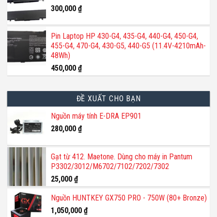
300,000
₫
Pin Laptop HP 430-G4, 435-G4, 440-G4, 450-G4,
455-G4, 470-G4, 430-G5, 440-G5 (11.4V-4210mAh-
48Wh)
450,000
₫
ĐỀ XUẤT CHO BẠN
Nguồn máy tính E-DRA EP901
280,000
₫
Gạt từ 412. Maetone. Dùng cho máy in Pantum
P3302/3012/M6702/7102/7202/7302
25,000
₫
Nguồn HUNTKEY GX750 PRO - 750W (80+ Bronze)
1,050,000
₫