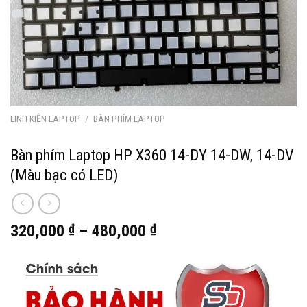
LINH KIỆN LAPTOP
/
BÀN PHÍM LAPTOP
Bàn phím Laptop HP X360 14-DY 14-DW, 14-DV
(Màu bạc có LED)
320,000
₫
–
480,000
₫