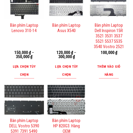
Bàn phím Laptop
Bàn phím Laptop
Bàn phím Laptop
Lenovo 310-14
Asus X540
Dell Inspiron 15R
3521 3531 3537
5521 5537 5535
3540 Vostro 2521
150,000
₫
–
120,000
₫
–
100,000
₫
350,000
₫
300,000
₫
LỰA CHỌN TÙY
LỰA CHỌN TÙY
THÊM VÀO GIỎ
CHỌN
CHỌN
HÀNG
Sản
Sản
phẩm
phẩm
này
này
có
có
nhiều
nhiều
biến
biến
Bàn phím Laptop
Bàn phím Laptop
thể.
thể.
DELL Vostro 5390
HP 820G3. Hàng
Các
Các
5391 7391 5490
OEM