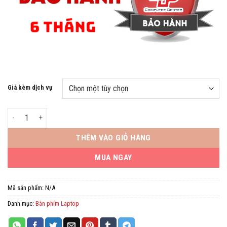
Giá kèm dịch vụ
Bàn phím Laptop HP X360 14-DY 14-DW, 14-DV (Màu bạc có LED) số lượn
THÊM VÀO GIỎ HÀNG
MUA NGAY
Mã sản phẩm:
N/A
Danh mục:
Bàn phím Laptop