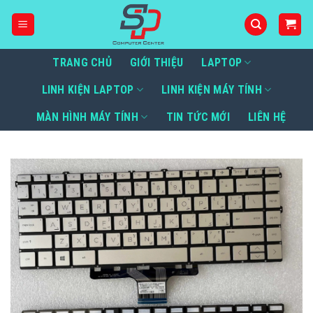
Bỏ
qua
nội
dung
TRANG CHỦ
GIỚI THIỆU
LAPTOP
LINH KIỆN LAPTOP
LINH KIỆN MÁY TÍNH
MÀN HÌNH MÁY TÍNH
TIN TỨC MỚI
LIÊN HỆ