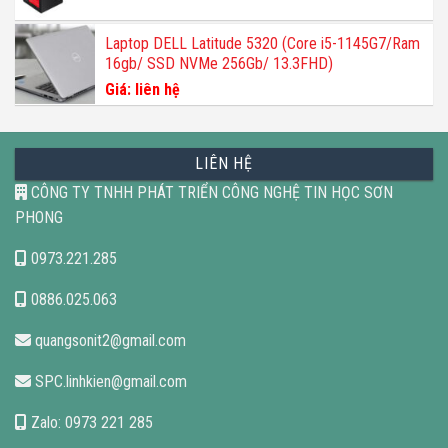
Laptop DELL Latitude 5320 (Core i5-1145G7/Ram
16gb/ SSD NVMe 256Gb/ 13.3FHD)
Giá: liên hệ
LIÊN HỆ
CÔNG TY TNHH PHÁT TRIỂN CÔNG NGHỆ TIN HỌC SƠN
PHONG
0973.221.285
0886.025.063
quangsonit2@gmail.com
SPC.linhkien@gmail.com
Zalo: 0973 221 285