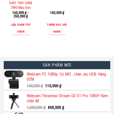
tùy
tùy
5491 7491 5498
7490 Màu đen
chọn
chọn
160,000
₫
–
140,000
₫
có
có
350,000
₫
thể
thể
LỰA CHỌN TÙY
THÊM VÀO GIỎ
được
được
CHỌN
HÀNG
chọn
chọn
Sản
trên
trên
phẩm
trang
trang
này
sản
sản
có
phẩm
phẩm
nhiều
SẢN PHẨM MỚI
biến
thể.
Webcam PC 1080p. Có MIC , chân Jac USB. Hàng
OEM
Các
tùy
Giá
Giá
140,000
₫
110,000
₫
gốc
hiện
chọn
Webcam Thronmax Stream GO X1 Pro 1080P. Kèm
là:
tại
có
chân đế
140,000 ₫.
là:
thể
110,000 ₫.
Giá
Giá
1,200,000
₫
800,000
₫
được
gốc
hiện