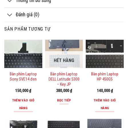
Thông tin bổ sung
Đánh giá (0)
SẢN PHẨM TƯƠNG TỰ
HẾT HÀNG
Bàn phím Laptop
Bàn phím Laptop
Bàn phím Laptop
Sony SVE14 đen
DELL Latitude 5300
HP 450G5
– Key JP
150,000
₫
380,000
₫
140,000
₫
THÊM VÀO GIỎ
ĐỌC TIẾP
THÊM VÀO GIỎ
HÀNG
HÀNG