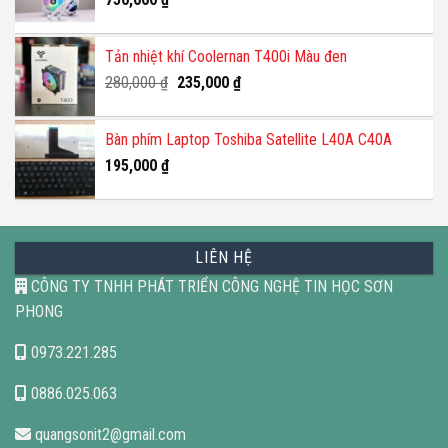
Tản nhiệt khí Coolernan T400i Màu đen
Giá
Giá
280,000
₫
235,000
₫
gốc
hiện
là:
tại
Bàn phím Laptop Toshiba Satellite L40A C40A
280,000 ₫.
là:
195,000
₫
235,000 ₫.
LIÊN HỆ
CÔNG TY TNHH PHÁT TRIỂN CÔNG NGHỆ TIN HỌC SƠN
PHONG
0973.221.285
0886.025.063
quangsonit2@gmail.com