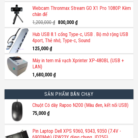
chọn
gốc
hiện
Webcam Thronmax Stream GO X1 Pro 1080P. Kèm
là:
tại
có
chân đế
140,000 ₫.
là:
thể
110,000 ₫.
Giá
Giá
1,200,000
₫
800,000
₫
được
gốc
hiện
chọn
Hub USB 8.1 cổng Type-c, USB . Bộ mở rộng USB
là:
tại
trên
4port, Thẻ nhớ, Type-c, Sound
1,200,000 ₫.
là:
trang
800,000 ₫.
125,000
₫
sản
phẩm
Máy in tem mã vạch Xprinter XP-480BL (USB +
LAN)
1,680,000
₫
SẢN PHẨM BÁN CHẠY
Chuột Có dây Rapoo N200 (Màu đen, kết nối USB)
75,000
₫
Pin Laptop Dell XPS 9360, 9343, 9350 (7.4V -
6900Mah) (PW23Y dùng chung JD25G)