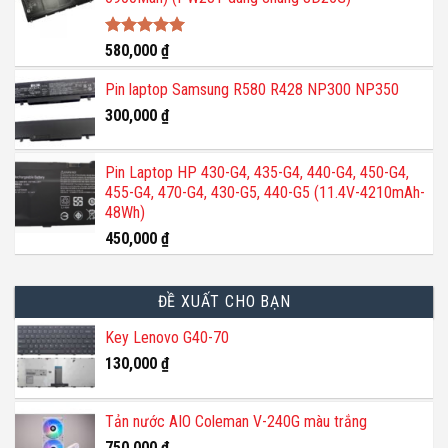
Được xếp
580,000
₫
hạng
5.00
5 sao
Pin laptop Samsung R580 R428 NP300 NP350
300,000
₫
Pin Laptop HP 430-G4, 435-G4, 440-G4, 450-G4,
455-G4, 470-G4, 430-G5, 440-G5 (11.4V-4210mAh-
48Wh)
450,000
₫
ĐỀ XUẤT CHO BẠN
Key Lenovo G40-70
130,000
₫
Tản nước AIO Coleman V-240G màu trắng
750,000
₫