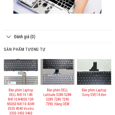
Đánh giá (0)
SẢN PHẨM TƯƠNG TỰ
Bàn phím Laptop
Bàn phím DELL
Bàn phím Laptop
DELL N4110 14R
Latitude 5280 5288
Sony SVE14 đen
N4110 N4050 15R
5289 7280 7290
N5050 N4110 4349
7390. Hàng OEM
3520 4040 Vostro
3350 3450 3460