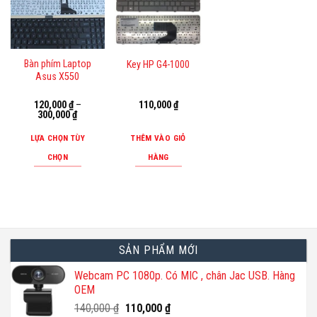
Bàn phím Laptop
Key HP G4-1000
Asus X550
120,000
₫
–
110,000
₫
300,000
₫
LỰA CHỌN TÙY
THÊM VÀO GIỎ
CHỌN
HÀNG
Sản
phẩm
này
có
nhiều
SẢN PHẨM MỚI
biến
thể.
Webcam PC 1080p. Có MIC , chân Jac USB. Hàng
Các
OEM
tùy
Giá
Giá
140,000
₫
110,000
₫