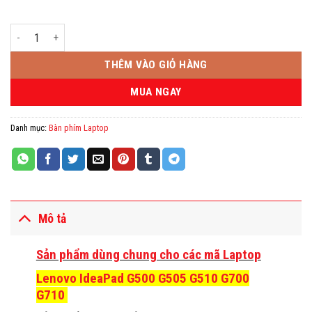
Bàn phím Laptop Lenovo G500, G505, G510 số lượng
THÊM VÀO GIỎ HÀNG
MUA NGAY
Danh mục:
Bàn phím Laptop
Mô tả
Sản phẩm dùng chung cho các mã Laptop
Lenovo IdeaPad G500 G505 G510 G700
G710