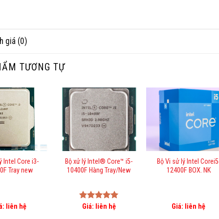
h giá (0)
HẨM TƯƠNG TỰ
ý Intel Core i3-
Bộ xử lý Intel® Core™ i5-
Bộ Vi sử lý Intel Corei5
0F Tray new
10400F Hàng Tray/New
12400F BOX. NK
á: liên hệ
Được xếp
Giá: liên hệ
Giá: liên hệ
hạng
5.00