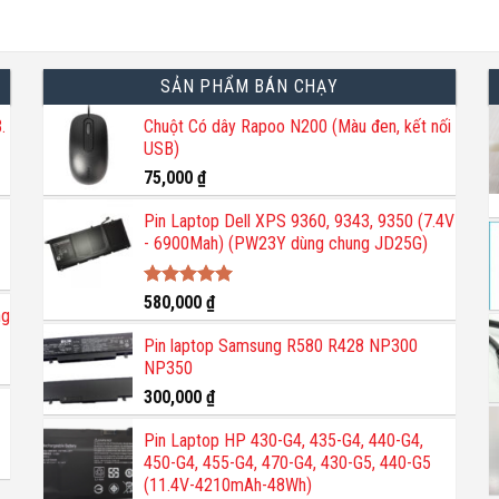
SẢN PHẨM BÁN CHẠY
.
Chuột Có dây Rapoo N200 (Màu đen, kết nối
USB)
75,000
₫
Pin Laptop Dell XPS 9360, 9343, 9350 (7.4V
- 6900Mah) (PW23Y dùng chung JD25G)
Được xếp
580,000
₫
ng
hạng
5.00
5 sao
Pin laptop Samsung R580 R428 NP300
NP350
300,000
₫
Pin Laptop HP 430-G4, 435-G4, 440-G4,
450-G4, 455-G4, 470-G4, 430-G5, 440-G5
(11.4V-4210mAh-48Wh)