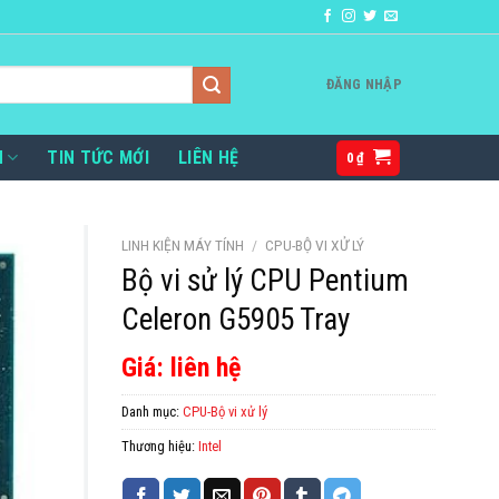
ĐĂNG NHẬP
H
TIN TỨC MỚI
LIÊN HỆ
0
₫
LINH KIỆN MÁY TÍNH
/
CPU-BỘ VI XỬ LÝ
Bộ vi sử lý CPU Pentium
Celeron G5905 Tray
Giá: liên hệ
Danh mục:
CPU-Bộ vi xử lý
Thương hiệu:
Intel