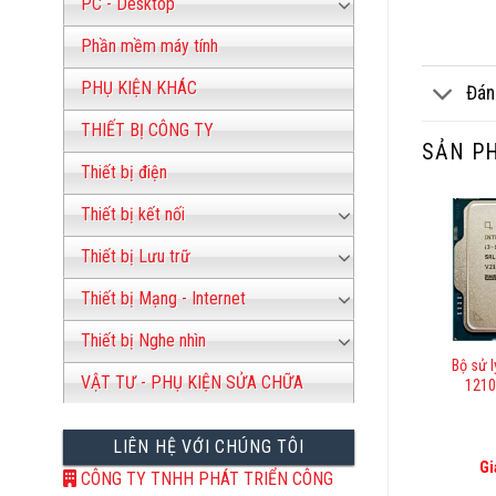
PC - Desktop
Phần mềm máy tính
PHỤ KIỆN KHÁC
Đán
THIẾT BỊ CÔNG TY
SẢN P
Thiết bị điện
Thiết bị kết nối
Thiết bị Lưu trữ
Thiết bị Mạng - Internet
Thiết bị Nghe nhìn
Bộ sử l
VẬT TƯ - PHỤ KIỆN SỬA CHỮA
1210
LIÊN HỆ VỚI CHÚNG TÔI
Gi
CÔNG TY TNHH PHÁT TRIỂN CÔNG