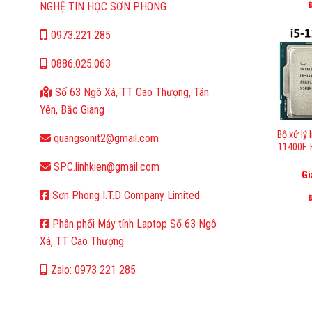
NGHỆ TIN HỌC SƠN PHONG
0973.221.285
0886.025.063
Số 63 Ngô Xá, TT Cao Thượng, Tân
Yên, Bắc Giang
Bộ xử lý 
quangsonit2@gmail.com
11400F.
SPC.linhkien@gmail.com
Gi
Sơn Phong I.T.D Company Limited
Phân phối Máy tính Laptop Số 63 Ngô
Xá, TT Cao Thượng
Zalo: 0973 221 285