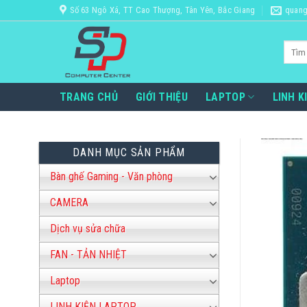
Bỏ
Số 63 Ngô Xá, TT Cao Thượng, Tân Yên, Bắc Giang
quang
qua
nội
Tìm
dung
kiếm:
TRANG CHỦ
GIỚI THIỆU
LAPTOP
LINH K
DANH MỤC SẢN PHẨM
Bàn ghế Gaming - Văn phòng
CAMERA
Dịch vụ sửa chữa
FAN - TẢN NHIỆT
Laptop
LINH KIỆN LAPTOP