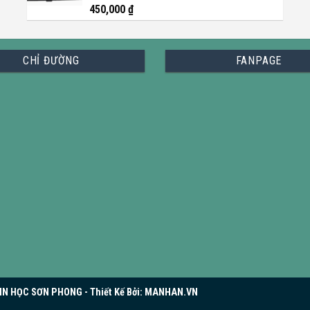
450,000
₫
CHỈ ĐƯỜNG
FANPAGE
N HỌC SƠN PHONG - Thiết Kế Bởi:
MANHAN.VN