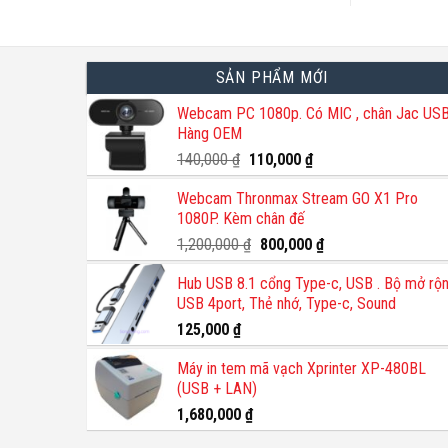
SẢN PHẨM MỚI
Webcam PC 1080p. Có MIC , chân Jac USB
Hàng OEM
Giá
Giá
140,000
₫
110,000
₫
gốc
hiện
Webcam Thronmax Stream GO X1 Pro
là:
tại
1080P. Kèm chân đế
140,000 ₫.
là:
110,000 ₫.
Giá
Giá
1,200,000
₫
800,000
₫
gốc
hiện
Hub USB 8.1 cổng Type-c, USB . Bộ mở rộ
là:
tại
USB 4port, Thẻ nhớ, Type-c, Sound
1,200,000 ₫.
là:
800,000 ₫.
125,000
₫
Máy in tem mã vạch Xprinter XP-480BL
(USB + LAN)
1,680,000
₫