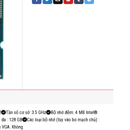
2
Tần số cơ sở: 3.5 GHz
Bộ nhớ đệm: 4 MB Intel®
 đa : 128 GB
Các loại bộ nhớ (tùy vào bo mạch chủ) :
u VGA: Không