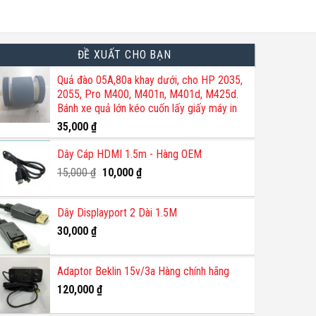
ĐỀ XUẤT CHO BẠN
Quả đào 05A,80a khay dưới, cho HP 2035,
2055, Pro M400, M401n, M401d, M425d.
Bánh xe quả lớn kéo cuốn lấy giấy máy in
35,000
₫
Dây Cáp HDMI 1.5m - Hàng OEM
Giá
Giá
15,000
₫
10,000
₫
gốc
hiện
là:
tại
Dây Displayport 2 Dài 1.5M
15,000 ₫.
là:
30,000
₫
10,000 ₫.
Adaptor Beklin 15v/3a Hàng chính hãng
120,000
₫