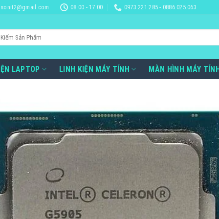
sonit2@gmail.com
08:00 - 17:00
0973.221.285 - 0886.025.063
IỆN LAPTOP
LINH KIỆN MÁY TÍNH
MÀN HÌNH MÁY TÍN