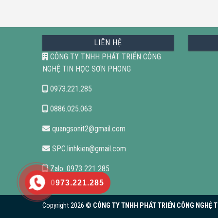
LIÊN HỆ
CÔNG TY TNHH PHÁT TRIỂN CÔNG
NGHỆ TIN HỌC SƠN PHONG
0973.221.285
0886.025.063
quangsonit2@gmail.com
SPC.linhkien@gmail.com
Zalo: 0973 221 285
0973.221.285
Copyright 2026 ©
CÔNG TY TNHH PHÁT TRIỂN CÔNG NGHỆ TI