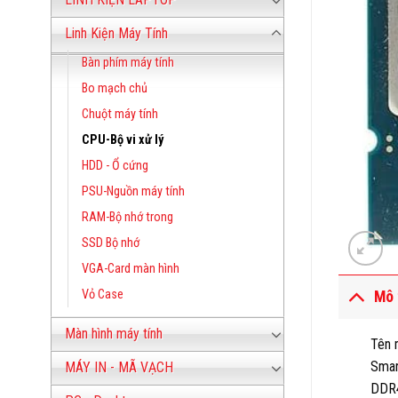
Linh Kiện Máy Tính
Bàn phím máy tính
Bo mạch chủ
Chuột máy tính
CPU-Bộ vi xử lý
HDD - Ổ cứng
PSU-Nguồn máy tính
RAM-Bộ nhớ trong
SSD Bộ nhớ
VGA-Card màn hình
Vỏ Case
Mô 
Màn hình máy tính
Tên 
Smar
MÁY IN - MÃ VẠCH
DDR