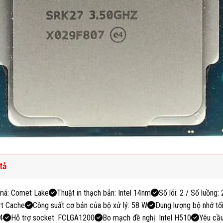
tả
mã: Comet Lake
Thuật in thạch bản: Intel 14nm
Số lõi: 2 / Số luồng: 
t Cache
Công suất cơ bản của bộ xử lý: 58 W
Dung lượng bộ nhớ tối
4
Hỗ trợ socket: FCLGA1200
Bo mạch đề nghị: Intel H510
Yêu cầ