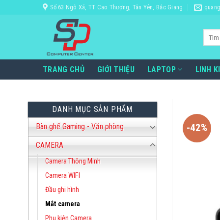
Bỏ
Số 63 Ngô Xá, TT Cao Thượng, Tân Yên, Bắc Giang
quang
qua
nội
Tìm
dung
kiếm:
TRANG CHỦ
GIỚI THIỆU
LAPTOP
LINH K
DANH MỤC SẢN PHẨM
Bàn ghế Gaming - Văn phòng
-42%
CAMERA
Camera Thông Minh
Camera WIFI
Đầu ghi hình
Mắt camera
Phụ kiện Camera