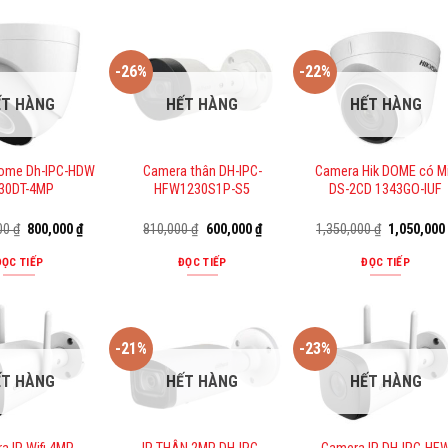
-26%
-22%
ẾT HÀNG
HẾT HÀNG
HẾT HÀNG
ome Dh-IPC-HDW
Camera thân DH-IPC-
Camera Hik DOME có M
30DT-4MP
HFW1230S1P-S5
DS-2CD 1343GO-IUF
Giá
Giá
Giá
Giá
Giá
000
₫
800,000
₫
810,000
₫
600,000
₫
1,350,000
₫
1,050,00
gốc
hiện
gốc
hiện
gốc
là:
tại
là:
tại
là:
ĐỌC TIẾP
ĐỌC TIẾP
ĐỌC TIẾP
1,045,000 ₫.
là:
810,000 ₫.
là:
1,350,000 
800,000 ₫.
600,000 ₫.
-21%
-23%
ẾT HÀNG
HẾT HÀNG
HẾT HÀNG