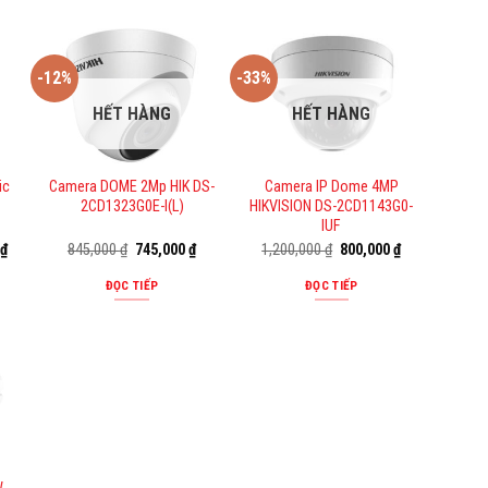
-12%
-33%
HẾT HÀNG
HẾT HÀNG
ic
Camera DOME 2Mp HIK DS-
Camera IP Dome 4MP
2CD1323G0E-I(L)
HIKVISION DS-2CD1143G0-
IUF
Giá
Giá
Giá
Giá
Giá
0
₫
845,000
₫
745,000
₫
1,200,000
₫
800,000
₫
hiện
gốc
hiện
gốc
hiện
tại
là:
tại
là:
tại
ĐỌC TIẾP
ĐỌC TIẾP
₫.
là:
845,000 ₫.
là:
1,200,000 ₫.
là:
1,050,000 ₫.
745,000 ₫.
800,000 ₫.