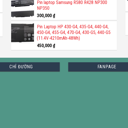
Pin laptop Samsung R580 R428 NP300
NP350
300,000
₫
Pin Laptop HP 430-G4, 435-G4, 440-G4,
450-G4, 455-G4, 470-G4, 430-G5, 440-G5
(11.4V-4210mAh-48Wh)
450,000
₫
CHỈ ĐƯỜNG
FANPAGE