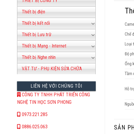
THIẾT BỊ CÔNG TY
Th
Thiết bị điện
Thiết bị kết nối
Came
Thiết bị Lưu trữ
Chế 
Loại 
Thiết bị Mạng - Internet
Độ ph
Thiết bị Nghe nhìn
Ống k
VẬT TƯ - PHỤ KIỆN SỬA CHỮA
Tầm 
LIÊN HỆ VỚI CHÚNG TÔI
Hỗ tr
CÔNG TY TNHH PHÁT TRIỂN CÔNG
NGHỆ TIN HỌC SƠN PHONG
Nguồ
0973.221.285
0886.025.063
SẢN P