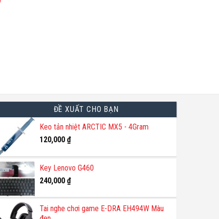
W
Giá
hiện
tại
là:
620,000 ₫.
ĐỀ XUẤT CHO BẠN
Keo tản nhiệt ARCTIC MX5 - 4Gram
120,000
₫
Key Lenovo G460
240,000
₫
Tai nghe chơi game E-DRA EH494W Màu
đen