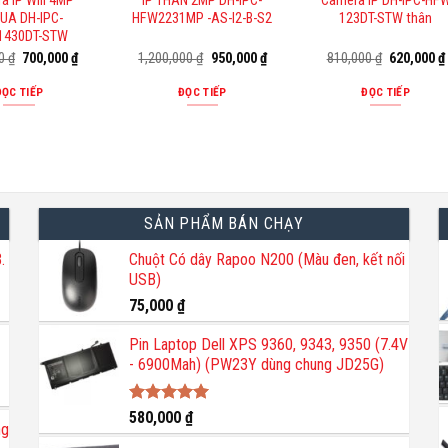
a IP Wifi 4MP
IP THÂN 2MP DH-IPC-
Camera IP DH-IPC-HF
UA DH-IPC-
HFW2231MP -AS-I2-B-S2
123DT-STW thân
1430DT-STW
Giá
Giá
Giá
Giá
Giá
00
₫
700,000
₫
1,200,000
₫
950,000
₫
810,000
₫
620,000
₫
gốc
hiện
gốc
hiện
gốc
là:
tại
là:
tại
là:
ĐỌC TIẾP
ĐỌC TIẾP
ĐỌC TIẾP
860,000 ₫.
là:
1,200,000 ₫.
là:
810,000 ₫.
700,000 ₫.
950,000 ₫.
SẢN PHẨM BÁN CHẠY
.
Chuột Có dây Rapoo N200 (Màu đen, kết nối
USB)
75,000
₫
Pin Laptop Dell XPS 9360, 9343, 9350 (7.4V
- 6900Mah) (PW23Y dùng chung JD25G)
Được xếp
580,000
₫
ng
hạng
5.00
5 sao