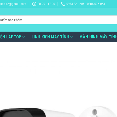
sonit2@gmail.com
08:00 - 17:00
0973.221.285 - 0886.025.063
IỆN LAPTOP
LINH KIỆN MÁY TÍNH
MÀN HÌNH MÁY TÍN