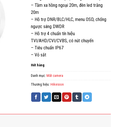
– Tầm xa hồng ngoại 20m, đèn led trằng
20m
– Hỗ trợ DNR/BLC/HLC, menu OSD, chống
ngược sáng DWDR
– Hỗ trợ 4 chuẩn tín hiệu
TVI/AHD/CVI/CVBS, có nút chuyển
– Tiêu chuẩn IP67
– Vỏ sắt
Hết hàng
Danh mục:
Mắt camera
Thương hiệu:
Hikvision