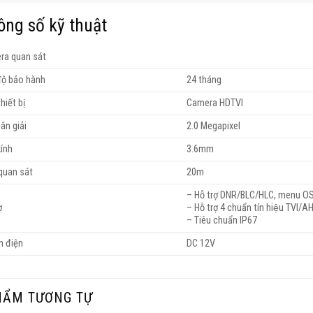
ông số kỹ thuật
ra quan sát
độ bảo hành
24 tháng
thiết bị
Camera HDTVI
ân giải
2.0 Megapixel
ính
3.6mm
quan sát
20m
– Hỗ trợ DNR/BLC/HLC, menu O
ợ
– Hỗ trợ 4 chuẩn tín hiệu TVI
– Tiêu chuẩn IP67
n điện
DC 12V
HẨM TƯƠNG TỰ