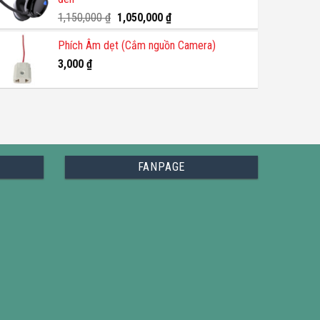
Giá
Giá
1,150,000
₫
1,050,000
₫
gốc
hiện
Phích Âm dẹt (Cắm nguồn Camera)
là:
tại
1,150,000 ₫.
là:
3,000
₫
1,050,000 ₫.
FANPAGE