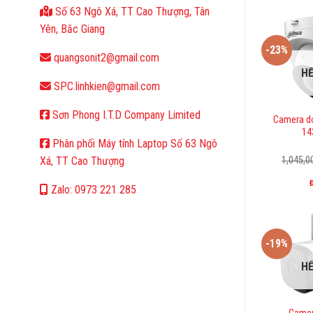
Số 63 Ngô Xá, TT Cao Thượng, Tân
Yên, Bắc Giang
-23%
quangsonit2@gmail.com
H
SPC.linhkien@gmail.com
Sơn Phong I.T.D Company Limited
Camera d
14
Phân phối Máy tính Laptop Số 63 Ngô
1,045,
Xá, TT Cao Thượng
Zalo: 0973 221 285
-19%
H