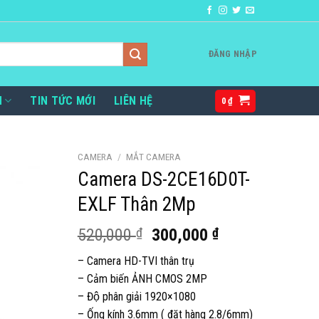
ĐĂNG NHẬP
H
TIN TỨC MỚI
LIÊN HỆ
0
₫
CAMERA
/
MẮT CAMERA
Camera DS-2CE16D0T-
EXLF Thân 2Mp
Giá
Giá
520,000
₫
300,000
₫
gốc
hiện
– Camera HD-TVI thân trụ
là:
tại
– Cảm biến ẢNH CMOS 2MP
520,000 ₫.
là:
– Độ phân giải 1920×1080
300,000 ₫.
– Ống kính 3.6mm ( đặt hàng 2.8/6mm)