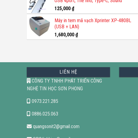
USB 4port, Thẻ nhớ, Type-c, Sound
1,200,000 ₫.
là:
800,000 ₫.
125,000
₫
Máy in tem mã vạch Xprinter XP-480BL
(USB + LAN)
1,680,000
₫
LIÊN HỆ
CÔNG TY TNHH PHÁT TRIỂN CÔNG
NGHỆ TIN HỌC SƠN PHONG
0973.221.285
0886.025.063
quangsonit2@gmail.com