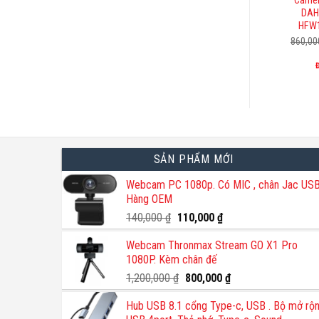
Camer
DAH
HFW
860,0
SẢN PHẨM MỚI
Webcam PC 1080p. Có MIC , chân Jac USB
Hàng OEM
Giá
Giá
140,000
₫
110,000
₫
gốc
hiện
Webcam Thronmax Stream GO X1 Pro
là:
tại
1080P. Kèm chân đế
140,000 ₫.
là:
110,000 ₫.
Giá
Giá
1,200,000
₫
800,000
₫
gốc
hiện
Hub USB 8.1 cổng Type-c, USB . Bộ mở rộ
là:
tại