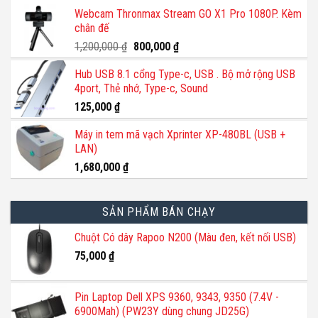
gốc
hiện
Webcam Thronmax Stream GO X1 Pro 1080P. Kèm
là:
tại
chân đế
140,000 ₫.
là:
110,000 ₫.
Giá
Giá
1,200,000
₫
800,000
₫
gốc
hiện
Hub USB 8.1 cổng Type-c, USB . Bộ mở rộng USB
là:
tại
4port, Thẻ nhớ, Type-c, Sound
1,200,000 ₫.
là:
800,000 ₫.
125,000
₫
Máy in tem mã vạch Xprinter XP-480BL (USB +
LAN)
1,680,000
₫
SẢN PHẨM BÁN CHẠY
Chuột Có dây Rapoo N200 (Màu đen, kết nối USB)
75,000
₫
Pin Laptop Dell XPS 9360, 9343, 9350 (7.4V -
6900Mah) (PW23Y dùng chung JD25G)