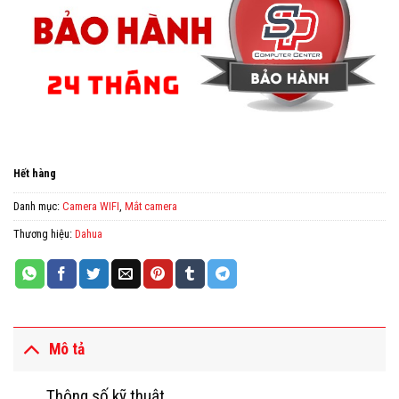
860,000 ₫.
là:
700,000 ₫.
Hết hàng
Danh mục:
Camera WIFI
,
Mắt camera
Thương hiệu:
Dahua
Mô tả
Thông số kỹ thuật