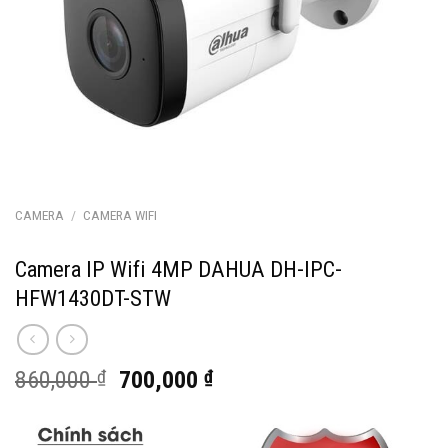
CAMERA
/
CAMERA WIFI
Camera IP Wifi 4MP DAHUA DH-IPC-
HFW1430DT-STW
Giá
Giá
860,000
₫
700,000
₫
gốc
hiện
là:
tại