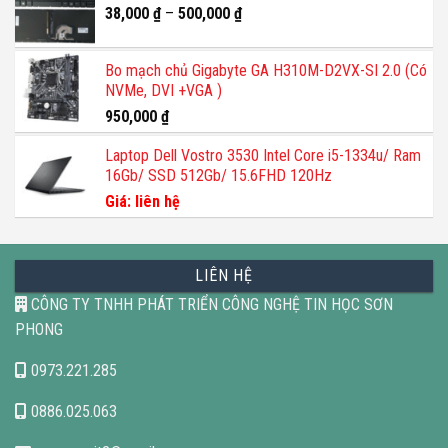
38,000
₫
–
500,000
₫
Bo mạch chủ Gigabyte GA H310M-D2VX-SI 2.0 (Có
NVMe, DVI +VGA )
950,000
₫
Laptop Dell Vostro 3530 Intel Core i5-1334u/ Ram
16Gb/ SSD 512Gb/ 15.6FHD 120Hz
Giá: liên hệ
LIÊN HỆ
CÔNG TY TNHH PHÁT TRIỂN CÔNG NGHỆ TIN HỌC SƠN
PHONG
0973.221.285
0886.025.063