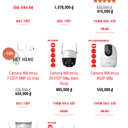
Giá: liên hệ
1,078,000
₫
Được xếp
420,000
₫
Giá
Giá
410,000
₫
hạng
5.00
gốc
hiện
5 sao
là:
tại
ĐỌC TIẾP
ĐỌC TIẾP
THÊM VÀO GIỎ
420,000 ₫.
là:
410,000 ₫
HÀNG
-10%
HẾT HÀNG
Camera Wifi Imou
Camera Wifi Imou
Camera Wifi Imou
F52FP, 5MP có màu
S51FEP 5Mp, Đàm
A52P 5Mp
thoại
720,000
₫
885,000
₫
550,000
₫
Giá
Giá
650,000
₫
gốc
hiện
là:
tại
ĐỌC TIẾP
THÊM VÀO GIỎ
THÊM VÀO GIỎ
720,000 ₫.
là:
650,000 ₫.
HÀNG
HÀNG