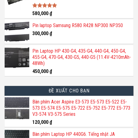
Được xếp
580,000
₫
hạng
5.00
5 sao
Pin laptop Samsung R580 R428 NP300 NP350
300,000
₫
Pin Laptop HP 430-G4, 435-G4, 440-G4, 450-G4,
455-G4, 470-G4, 430-G5, 440-G5 (11.4V-4210mAh-
48Wh)
450,000
₫
ĐỀ XUẤT CHO BẠN
Bàn phím Acer Aspire E3-573 E5-573 E5-522 E5-
573 E5-574 E5-575 E5-722 E5-752 E5-772 E5-773
V3-574 V3-575 Series
120,000
₫
Bàn phím Laptop HP 440G6. Tiếng nhật JA