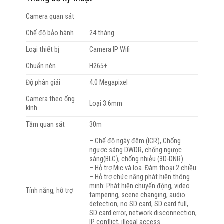
Camera quan sát
Chế độ bảo hành
24 tháng
Loại thiết bị
Camera IP Wifi
Chuẩn nén
H265+
Độ phân giải
4.0 Megapixel
Camera theo ống
Loại 3.6mm
kính
Tầm quan sát
30m
– Chế độ ngày đêm (ICR), Chống
ngược sáng DWDR, chống ngược
sáng(BLC), chống nhiễu (3D-DNR).
– Hỗ trợ Mic và loa. Đàm thoại 2 chiều
– Hỗ trợ chức năng phát hiện thông
minh: Phát hiện chuyển động, video
Tính năng, hỗ trợ
tampering, scene changing, audio
detection, no SD card, SD card full,
SD card error, network disconnection,
IP conflict, illegal access.