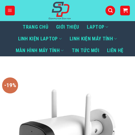
Bỏ
qua
nội
dung
TRANG CHỦ
GIỚI THIỆU
LAPTOP
LINH KIỆN LAPTOP
LINH KIỆN MÁY TÍNH
MÀN HÌNH MÁY TÍNH
TIN TỨC MỚI
LIÊN HỆ
-19%