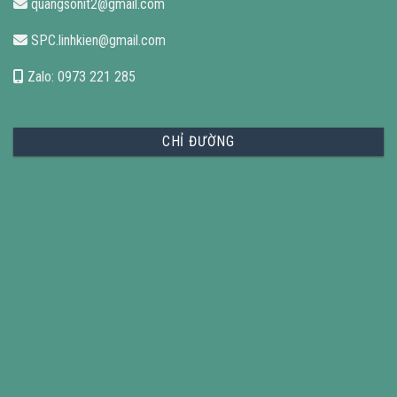
quangsonit2@gmail.com
SPC.linhkien@gmail.com
Zalo: 0973 221 285
CHỈ ĐƯỜNG