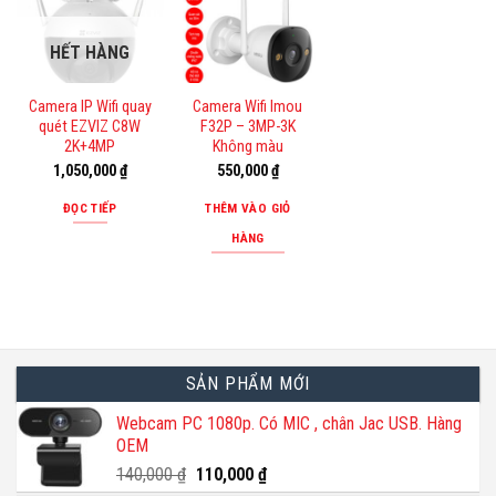
HẾT HÀNG
Camera IP Wifi quay
Camera Wifi Imou
quét EZVIZ C8W
F32P – 3MP-3K
2K+4MP
Không màu
1,050,000
₫
550,000
₫
ĐỌC TIẾP
THÊM VÀO GIỎ
HÀNG
SẢN PHẨM MỚI
Webcam PC 1080p. Có MIC , chân Jac USB. Hàng
OEM
Giá
Giá
140,000
₫
110,000
₫