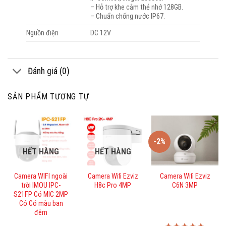
– Hỗ trợ khe cắm thẻ nhớ 128GB.
– Chuẩn chống nước IP67.
Nguồn điện
DC 12V
Đánh giá (0)
SẢN PHẨM TƯƠNG TỰ
-2%
HẾT HÀNG
HẾT HÀNG
Camera WIFI ngoài
Camera Wifi Ezviz
Camera Wifi Ezviz
trời IMOU IPC-
H8c Pro 4MP
C6N 3MP
S21FP Có MIC 2MP
Có Có màu ban
đêm