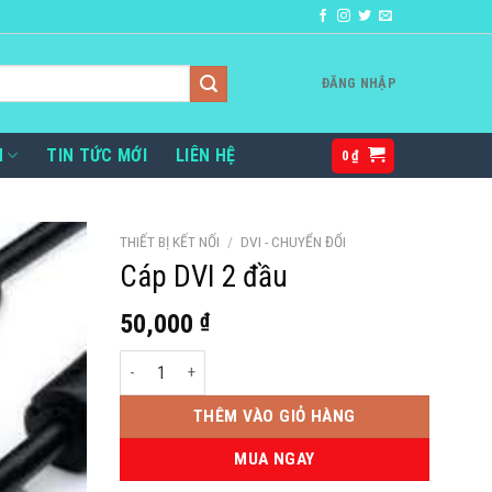
ĐĂNG NHẬP
H
TIN TỨC MỚI
LIÊN HỆ
0
₫
THIẾT BỊ KẾT NỐI
/
DVI - CHUYỂN ĐỔI
Cáp DVI 2 đầu
50,000
₫
Cáp DVI 2 đầu số lượng
THÊM VÀO GIỎ HÀNG
MUA NGAY