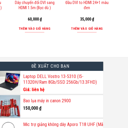
u
Dây chuyển đổi DVI sang
Đầu DVI to HDMI 24+1 màu
g)
HDMI 1.5m (Bọc dù )
đen
60,000
₫
35,000
₫
THÊM VÀO GIỎ HÀNG
THÊM VÀO GIỎ HÀNG
ĐỀ XUẤT CHO BẠN
Laptop DELL Vostro 13-5310 (I5-
11320H/Ram 8Gb/SSD 256Gb/13.3FHD)
Giá: liên hệ
Bao lụa máy in canon 2900
150,000
₫
Mic trợ giảng không dây Aporo T18 UHF (Mã