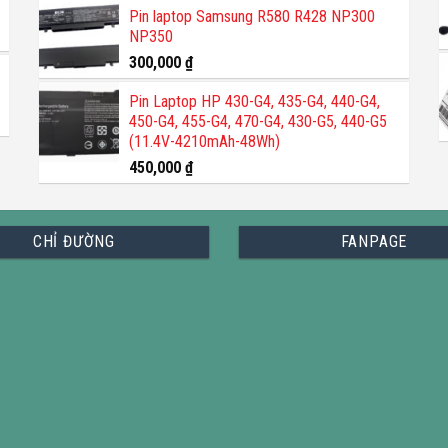
5 sao
Pin laptop Samsung R580 R428 NP300
NP350
300,000
₫
Pin Laptop HP 430-G4, 435-G4, 440-G4,
450-G4, 455-G4, 470-G4, 430-G5, 440-G5
(11.4V-4210mAh-48Wh)
450,000
₫
CHỈ ĐƯỜNG
FANPAGE