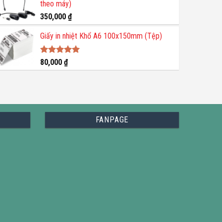
theo máy)
350,000
₫
Giấy in nhiệt Khổ A6 100x150mm (Tệp)
Được xếp
80,000
₫
hạng
5.00
5 sao
FANPAGE