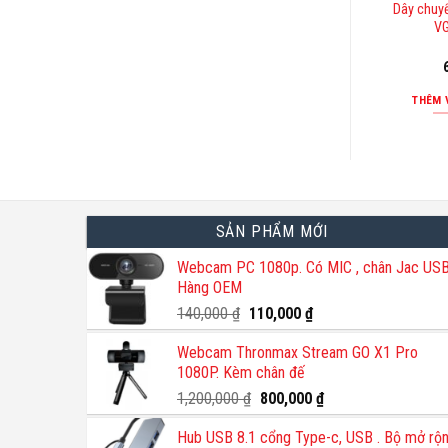
Dây chuy
VG
THÊM 
SẢN PHẨM MỚI
Webcam PC 1080p. Có MIC , chân Jac USB
Hàng OEM
Giá
Giá
140,000
₫
110,000
₫
gốc
hiện
Webcam Thronmax Stream GO X1 Pro
là:
tại
1080P. Kèm chân đế
140,000 ₫.
là:
110,000 ₫.
Giá
Giá
1,200,000
₫
800,000
₫
gốc
hiện
Hub USB 8.1 cổng Type-c, USB . Bộ mở rộ
là:
tại