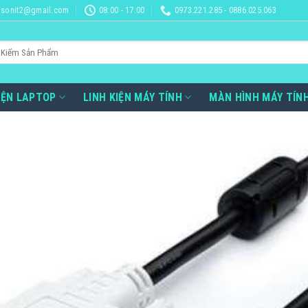
sonit2@gmail.com
08:00 - 17:00
0973.221.285 - 0886.025.063
IỆN LAPTOP
LINH KIỆN MÁY TÍNH
MÀN HÌNH MÁY TÍN