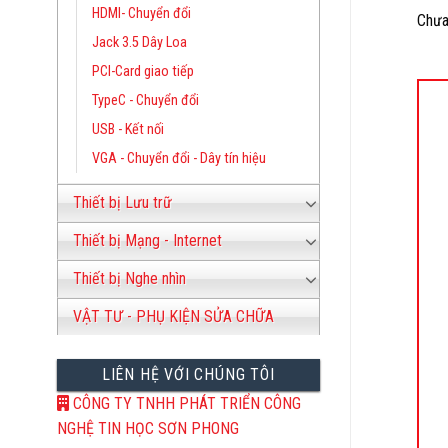
HDMI- Chuyển đổi
Chưa
Jack 3.5 Dây Loa
PCI-Card giao tiếp
TypeC - Chuyển đổi
USB - Kết nối
VGA - Chuyển đổi - Dây tín hiệu
1
Thiết bị Lưu trữ
Thiết bị Mạng - Internet
Thiết bị Nghe nhìn
VẬT TƯ - PHỤ KIỆN SỬA CHỮA
LIÊN HỆ VỚI CHÚNG TÔI
CÔNG TY TNHH PHÁT TRIỂN CÔNG
NGHỆ TIN HỌC SƠN PHONG