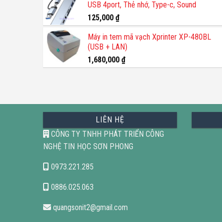
USB 4port, Thẻ nhớ, Type-c, Sound
1,200,000 ₫.
là:
800,000 ₫.
125,000
₫
Máy in tem mã vạch Xprinter XP-480BL
(USB + LAN)
1,680,000
₫
LIÊN HỆ
CÔNG TY TNHH PHÁT TRIỂN CÔNG
NGHỆ TIN HỌC SƠN PHONG
0973.221.285
0886.025.063
quangsonit2@gmail.com