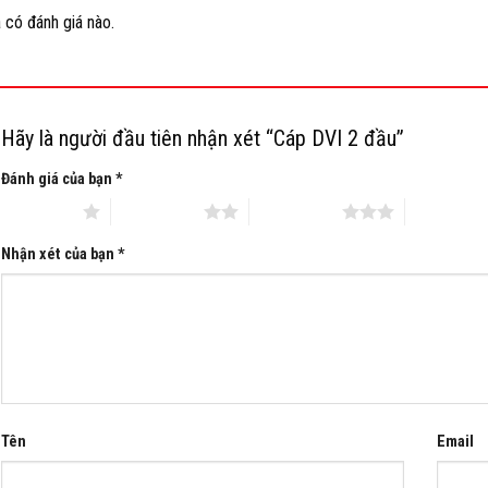
 có đánh giá nào.
Hãy là người đầu tiên nhận xét “Cáp DVI 2 đầu”
Đánh giá của bạn
*
 trên 5 sao
2 trên 5 sao
3 trên 5 sao
4 trên 5 s
Nhận xét của bạn
*
Tên
Email