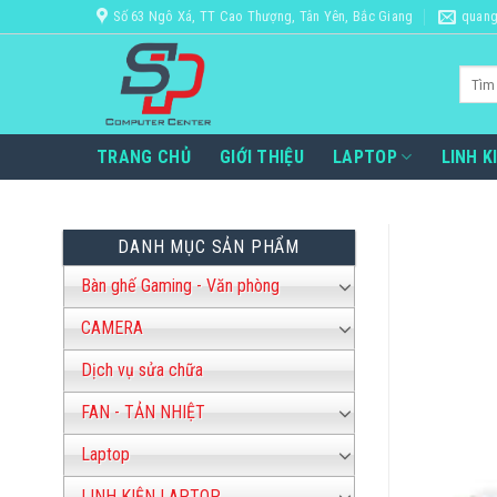
Bỏ
Số 63 Ngô Xá, TT Cao Thượng, Tân Yên, Bắc Giang
quang
qua
nội
Tìm
dung
kiếm:
TRANG CHỦ
GIỚI THIỆU
LAPTOP
LINH K
DANH MỤC SẢN PHẨM
Bàn ghế Gaming - Văn phòng
CAMERA
Dịch vụ sửa chữa
FAN - TẢN NHIỆT
Laptop
LINH KIỆN LAPTOP