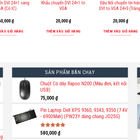
ển DVI 24+1 sang
Khẩu chuyển DVI 24+1 to
Đầu Nối chuyển tín hiệ
A (Có IC)
VGA
DVI to VGA 24+5 (Trắn
60,000
₫
20,000
₫
20,000
₫
VÀO GIỎ HÀNG
THÊM VÀO GIỎ HÀNG
THÊM VÀO GIỎ HÀNG
SẢN PHẨM BÁN CHẠY
.
Chuột Có dây Rapoo N200 (Màu đen, kết nối
USB)
75,000
₫
Pin Laptop Dell XPS 9360, 9343, 9350 (7.4V
- 6900Mah) (PW23Y dùng chung JD25G)
Được xếp
580,000
₫
ng
hạng
5.00