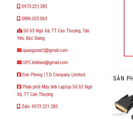
0973.221.285
0886.025.063
Số 63 Ngô Xá, TT Cao Thượng, Tân
Yên, Bắc Giang
quangsonit2@gmail.com
SPC.linhkien@gmail.com
Sơn Phong I.T.D Company Limited
SẢN P
Phân phối Máy tính Laptop Số 63 Ngô
Xá, TT Cao Thượng
Zalo: 0973 221 285