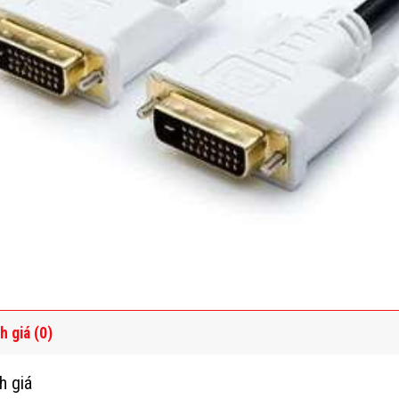
h giá (0)
h giá