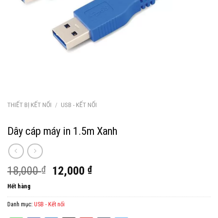
THIẾT BỊ KẾT NỐI
/
USB - KẾT NỐI
Dây cáp máy in 1.5m Xanh
Giá
Giá
18,000
₫
12,000
₫
gốc
hiện
Hết hàng
là:
tại
18,000 ₫.
là:
Danh mục:
USB - Kết nối
12,000 ₫.