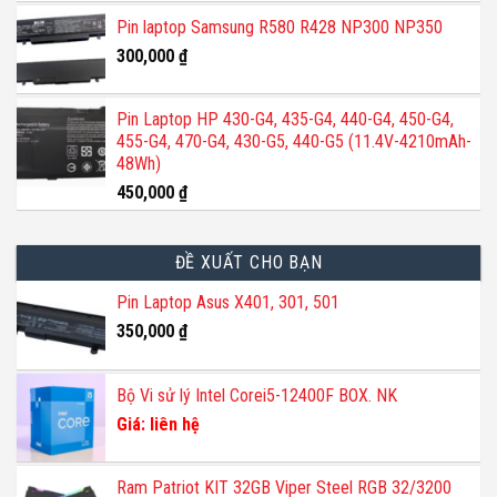
5 sao
Pin laptop Samsung R580 R428 NP300 NP350
300,000
₫
Pin Laptop HP 430-G4, 435-G4, 440-G4, 450-G4,
455-G4, 470-G4, 430-G5, 440-G5 (11.4V-4210mAh-
48Wh)
450,000
₫
ĐỀ XUẤT CHO BẠN
Pin Laptop Asus X401, 301, 501
350,000
₫
Bộ Vi sử lý Intel Corei5-12400F BOX. NK
Giá: liên hệ
Ram Patriot KIT 32GB Viper Steel RGB 32/3200