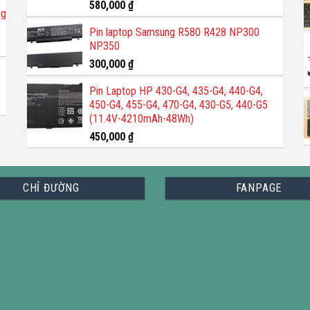
Được xếp
580,000
₫
ng
hạng
5.00
5 sao
Pin laptop Samsung R580 R428 NP300
NP350
300,000
₫
Pin Laptop HP 430-G4, 435-G4, 440-G4,
450-G4, 455-G4, 470-G4, 430-G5, 440-G5
(11.4V-4210mAh-48Wh)
450,000
₫
CHỈ ĐƯỜNG
FANPAGE