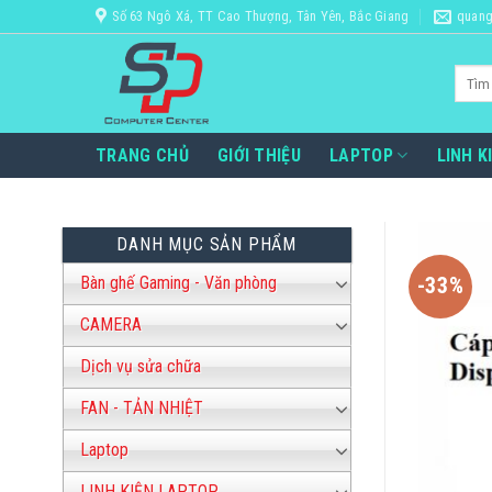
Bỏ
Số 63 Ngô Xá, TT Cao Thượng, Tân Yên, Bắc Giang
quang
qua
nội
Tìm
dung
kiếm:
TRANG CHỦ
GIỚI THIỆU
LAPTOP
LINH K
DANH MỤC SẢN PHẨM
Bàn ghế Gaming - Văn phòng
-33%
CAMERA
Dịch vụ sửa chữa
FAN - TẢN NHIỆT
Laptop
LINH KIỆN LAPTOP