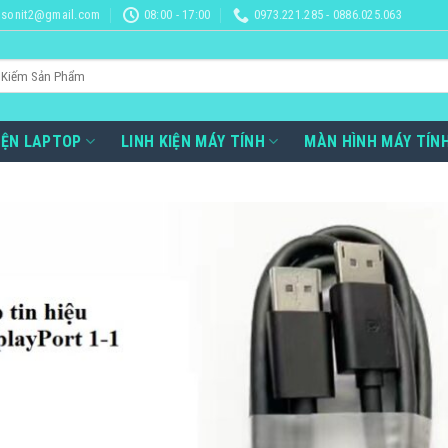
sonit2@gmail.com
08:00 - 17:00
0973.221.285 - 0886.025.063
IỆN LAPTOP
LINH KIỆN MÁY TÍNH
MÀN HÌNH MÁY TÍN