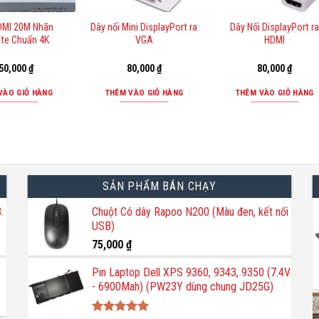
DMI 20M Nhãn
Dây nối Mini DisplayPort ra
Dây Nối DisplayPort r
te Chuẩn 4K
VGA
HDMI
50,000
₫
80,000
₫
80,000
₫
VÀO GIỎ HÀNG
THÊM VÀO GIỎ HÀNG
THÊM VÀO GIỎ HÀNG
SẢN PHẨM BÁN CHẠY
.
Chuột Có dây Rapoo N200 (Màu đen, kết nối
USB)
75,000
₫
Pin Laptop Dell XPS 9360, 9343, 9350 (7.4V
- 6900Mah) (PW23Y dùng chung JD25G)