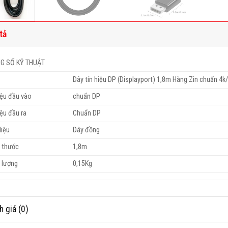
tả
G SỐ KỸ THUẬT
Dây tín hiệu DP (Displayport) 1,8m Hàng Zin chuẩn 4
iệu đầu vào
chuẩn DP
iệu đầu ra
Chuẩn DP
liệu
Dây đồng
h thước
1,8m
 lượng
0,15Kg
h giá (0)