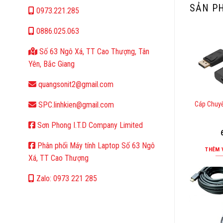
SẢN P
0973.221.285
0886.025.063
Số 63 Ngô Xá, TT Cao Thượng, Tân
Yên, Bắc Giang
quangsonit2@gmail.com
Cáp Chuyể
SPC.linhkien@gmail.com
Sơn Phong I.T.D Company Limited
Phân phối Máy tính Laptop Số 63 Ngô
THÊM 
Xá, TT Cao Thượng
Zalo: 0973 221 285