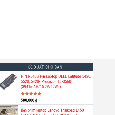
a
ĐỀ XUẤT CHO BẠN
PIN RJ40G Pin Laptop DELL Latitude 5420,
5520, 5420- Precision 15-3560
(3941mAH/15.2V/62Wh)
Được xếp
580,000
₫
hạng
5.00
5 sao
Bàn phím laptop Lenovo Thinkpad E450