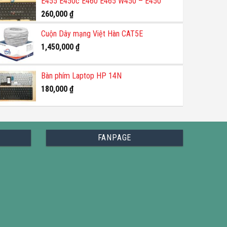
E455 E450c E460 E465 W450 – E450
260,000
₫
Cuộn Dây mạng Việt Hàn CAT5E
1,450,000
₫
Bàn phím Laptop HP 14N
180,000
₫
FANPAGE