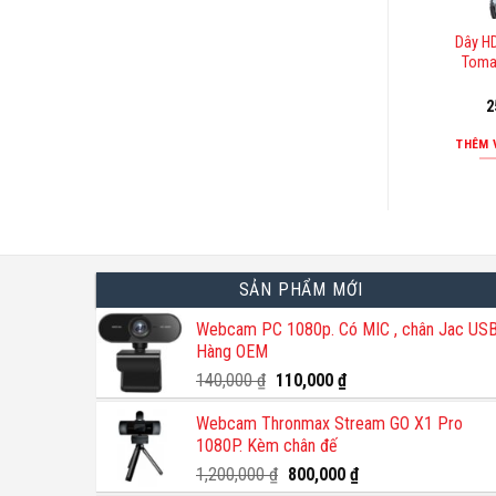
Dây H
Toma
2
THÊM 
SẢN PHẨM MỚI
Webcam PC 1080p. Có MIC , chân Jac USB
Hàng OEM
Giá
Giá
140,000
₫
110,000
₫
gốc
hiện
Webcam Thronmax Stream GO X1 Pro
là:
tại
1080P. Kèm chân đế
140,000 ₫.
là:
110,000 ₫.
Giá
Giá
1,200,000
₫
800,000
₫