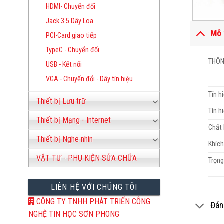
HDMI- Chuyển đổi
Jack 3.5 Dây Loa
Mô 
PCI-Card giao tiếp
TypeC - Chuyển đổi
THÔN
USB - Kết nối
VGA - Chuyển đổi - Dây tín hiệu
Tín h
Thiết bị Lưu trữ
Tín h
Thiết bị Mạng - Internet
Chất 
Thiết bị Nghe nhìn
Khíc
VẬT TƯ - PHỤ KIỆN SỬA CHỮA
Trọng
LIÊN HỆ VỚI CHÚNG TÔI
CÔNG TY TNHH PHÁT TRIỂN CÔNG
Đán
NGHỆ TIN HỌC SƠN PHONG