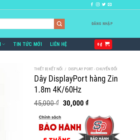
ĐĂNG NHẬP
H
TIN TỨC MỚI
LIÊN HỆ
0
₫
THIẾT BỊ KẾT NỐI
/
DISPLAY PORT - CHUYỂN ĐỔI
Dây DisplayPort hàng Zin
1.8m 4K/60Hz
Giá
Giá
45,000
₫
30,000
₫
gốc
hiện
là:
tại
45,000 ₫.
là:
30,000 ₫.