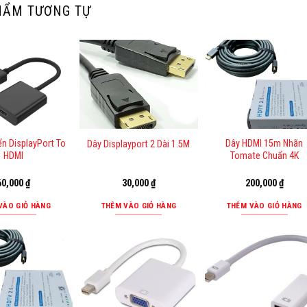
HẨM TƯƠNG TỰ
n DisplayPort To
Dây HDMI 15m Nhãn
Dây Displayport 2 Dài 1.5M
HDMI
Tomate Chuẩn 4K
60,000
₫
30,000
₫
200,000
₫
VÀO GIỎ HÀNG
THÊM VÀO GIỎ HÀNG
THÊM VÀO GIỎ HÀNG