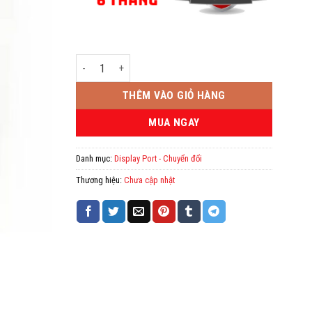
Dây DisplayPort hàng Zin 1.8m 4K/60Hz số lượng
THÊM VÀO GIỎ HÀNG
MUA NGAY
Danh mục:
Display Port - Chuyển đổi
Thương hiệu:
Chưa cập nhật