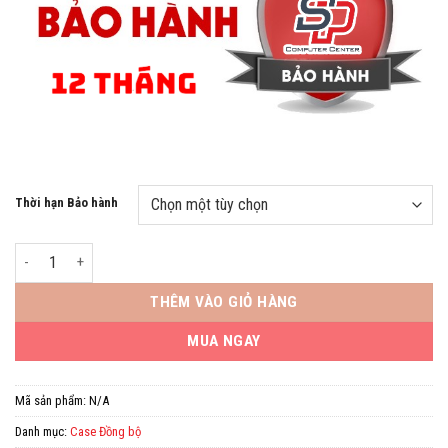
Thời hạn Bảo hành
Dell Optiplex 3060 SFF (SP1) (Intel® Core™ i3-8100 Coffee lake/ Ram
THÊM VÀO GIỎ HÀNG
MUA NGAY
Mã sản phẩm:
N/A
Danh mục:
Case Đồng bộ