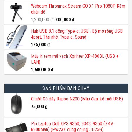
gốc
hiện
Webcam Thronmax Stream GO X1 Pro 1080P. Kèm
là:
tại
thể
chân đế
140,000 ₫.
là:
được
110,000 ₫.
Giá
Giá
1,200,000
₫
800,000
₫
chọn
gốc
hiện
trên
Hub USB 8.1 cổng Type-c, USB . Bộ mở rộng USB
là:
tại
trang
4port, Thẻ nhớ, Type-c, Sound
1,200,000 ₫.
là:
sản
800,000 ₫.
125,000
₫
phẩm
Máy in tem mã vạch Xprinter XP-480BL (USB +
LAN)
1,680,000
₫
SẢN PHẨM BÁN CHẠY
Chuột Có dây Rapoo N200 (Màu đen, kết nối USB)
75,000
₫
Pin Laptop Dell XPS 9360, 9343, 9350 (7.4V -
6900Mah) (PW23Y dùng chung JD25G)