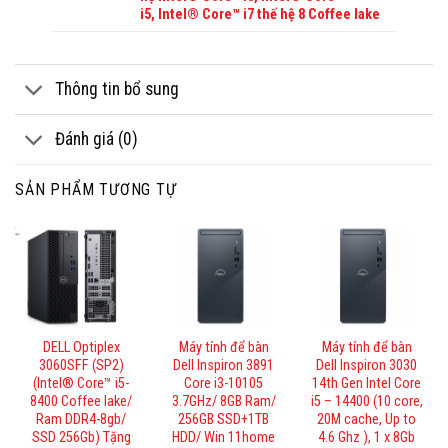
i5, Intel® Core™ i7 thế hệ 8 Coffee lake
Thông tin bổ sung
Đánh giá (0)
SẢN PHẨM TƯƠNG TỰ
DELL Optiplex
Máy tính để bàn
Máy tính để bàn
3060SFF (SP2)
Dell Inspiron 3891
Dell Inspiron 3030
(Intel® Core™ i5-
Core i3-10105
14th Gen Intel Core
8400 Coffee lake/
3.7GHz/ 8GB Ram/
i5 – 14400 (10 core,
Ram DDR4-8gb/
256GB SSD+1TB
20M cache, Up to
SSD 256Gb) Tặng
HDD/ Win 11home
4.6 Ghz ), 1 x 8Gb