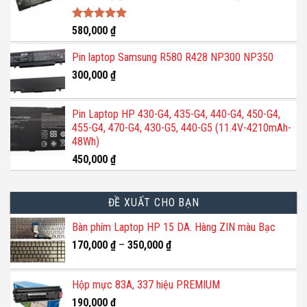
Được xếp
580,000
₫
hạng
5.00
5 sao
Pin laptop Samsung R580 R428 NP300 NP350
300,000
₫
Pin Laptop HP 430-G4, 435-G4, 440-G4, 450-G4,
455-G4, 470-G4, 430-G5, 440-G5 (11.4V-4210mAh-
48Wh)
450,000
₫
ĐỀ XUẤT CHO BẠN
Bàn phím Laptop HP 15 DA. Hàng ZIN màu Bạc
170,000
₫
–
350,000
₫
Hộp mực 83A, 337 hiệu PREMIUM
190,000
₫