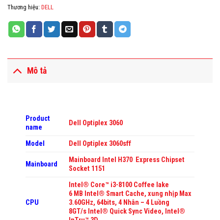
Thương hiệu:
DELL
Mô tả
Product
Dell Optiplex 3060
name
Model
Dell Optiplex 3060sff
Mainboard Intel H370
Express Chipset
Mainboard
Socket 1151
Intel® Core™ i3-8100 Coffee lake
6 MB Intel® Smart Cache, xung nhịp Max
CPU
3.60GHz, 64bits, 4 Nhân – 4 Luồng
8GT/s Intel® Quick Sync Video, Intel®