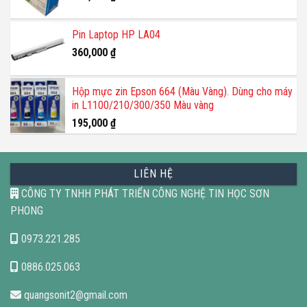
Pin Laptop HP LA04
360,000
₫
Hộp mực zin Epson 664 (Màu Vàng). Dùng cho máy
in L1100/210/300/350 Màu vàng
195,000
₫
LIÊN HỆ
CÔNG TY TNHH PHÁT TRIỂN CÔNG NGHỆ TIN HỌC SƠN
PHONG
0973.221.285
0886.025.063
quangsonit2@gmail.com