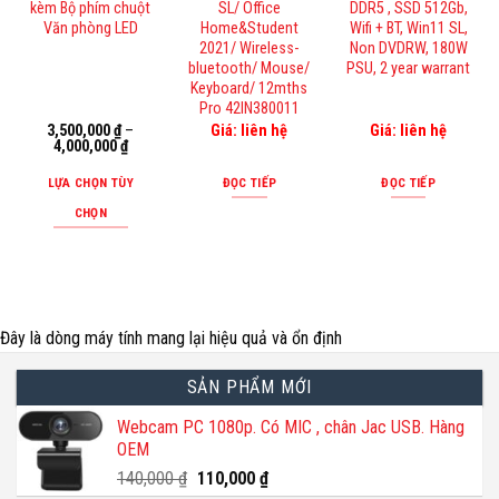
kèm Bộ phím chuột
SL/ Office
DDR5 , SSD 512Gb,
Văn phòng LED
Home&Student
Wifi + BT, Win11 SL,
2021/ Wireless-
Non DVDRW, 180W
bluetooth/ Mouse/
PSU, 2 year warrant
Keyboard/ 12mths
Pro 42IN380011
3,500,000
₫
–
Giá: liên hệ
Giá: liên hệ
4,000,000
₫
LỰA CHỌN TÙY
ĐỌC TIẾP
ĐỌC TIẾP
CHỌN
Sản
phẩm
này
có
Đây là dòng máy tính mang lại hiệu quả và ổn định
nhiều
biến
SẢN PHẨM MỚI
thể.
Các
Webcam PC 1080p. Có MIC , chân Jac USB. Hàng
tùy
OEM
chọn
Giá
Giá
140,000
₫
110,000
₫
có