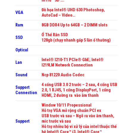
InTru™ 3D ….
Đồ họa Intel® UHD 630
Photoshop,
VGA
AutoCad – Video…
Ram
8GB DDR4
Up to 64GB – 2 DIMM slots
Ổ Thể Rắn SSD
SSD
128gb
(chạy nhanh gấp 5 lần ổ thường)
Optical
Intel® I210-T1 PCIe® GbE; Intel®
Lan
I219LM Network Connection
Sound
Ncp 81220 Audio Codec
4 cổng USB 3.0
2 trước – 2 sau, 4 cổng USB
Support
2.0, 1 RJ45, 1 cổng DisplayPort, 1 cổng
Connection
HDMI, 2 đường ra vào âm thanh
Window 10/11 Propessional
Hỗ trợ VGA mở rộng chuẩn PCI ex
USB trước và sau – Ngõ ra vào âm thanh,
Support
mic trước và sau
Hỗ trợ nhiều bộ vi xử lý của intel thuộc thế
hệ Intel® Core™ i3, Intel® Core™