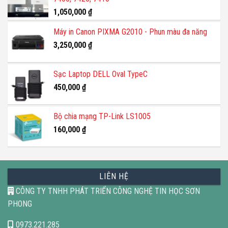
1,050,000
₫
Máy in Canon PIXMA G2010 - Phun màu đa năng
3,250,000
₫
Sạc Laptop DELL Oval TypeC
450,000
₫
Bộ chia mạng TP-Link LS1005
160,000
₫
LIÊN HỆ
CÔNG TY TNHH PHÁT TRIỂN CÔNG NGHỆ TIN HỌC SƠN
PHONG
0973.221.285