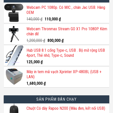
Webcam PC 1080p. Có MIC , chân Jac USB. Hàng
OEM
Giá
Giá
140,000
₫
110,000
₫
gốc
hiện
Webcam Thronmax Stream GO X1 Pro 1080P. Kèm
là:
tại
chân đế
140,000 ₫.
là:
110,000 ₫.
Giá
Giá
1,200,000
₫
800,000
₫
gốc
hiện
Hub USB 8.1 cổng Type-c, USB . Bộ mở rộng USB
là:
tại
4port, Thẻ nhớ, Type-c, Sound
1,200,000 ₫.
là:
800,000 ₫.
125,000
₫
Máy in tem mã vạch Xprinter XP-480BL (USB +
LAN)
1,680,000
₫
SẢN PHẨM BÁN CHẠY
Chuột Có dây Rapoo N200 (Màu đen, kết nối USB)