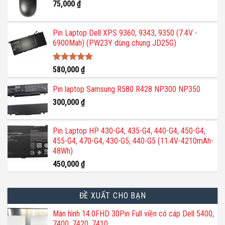
75,000
₫
Pin Laptop Dell XPS 9360, 9343, 9350 (7.4V -
6900Mah) (PW23Y dùng chung JD25G)
Được xếp
580,000
₫
hạng
5.00
5 sao
Pin laptop Samsung R580 R428 NP300 NP350
300,000
₫
Pin Laptop HP 430-G4, 435-G4, 440-G4, 450-G4,
455-G4, 470-G4, 430-G5, 440-G5 (11.4V-4210mAh-
48Wh)
450,000
₫
ĐỀ XUẤT CHO BẠN
Màn hình 14.0FHD 30Pin Full viền có cáp Dell 5400,
7400, 7420, 7410