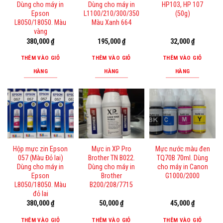
Dùng cho máy in
Dùng cho máy in
HP103, HP 107
Epson
L1100/210/300/350
(50g)
L8050/18050. Màu
Màu Xanh 664
vàng
380,000
₫
195,000
₫
32,000
₫
THÊM VÀO GIỎ
THÊM VÀO GIỎ
THÊM VÀO GIỎ
HÀNG
HÀNG
HÀNG
Hộp mực zin Epson
Mực in XP Pro
Mực nước màu đen
057 (Màu Đỏ lai)
Brother TN B022.
TQ70B 70ml. Dùng
Dùng cho máy in
Dùng cho máy in
cho máy in Canon
Epson
Brother
G1000/2000
L8050/18050. Màu
B200/208/7715
đỏ lai
380,000
₫
50,000
₫
45,000
₫
THÊM VÀO GIỎ
THÊM VÀO GIỎ
THÊM VÀO GIỎ