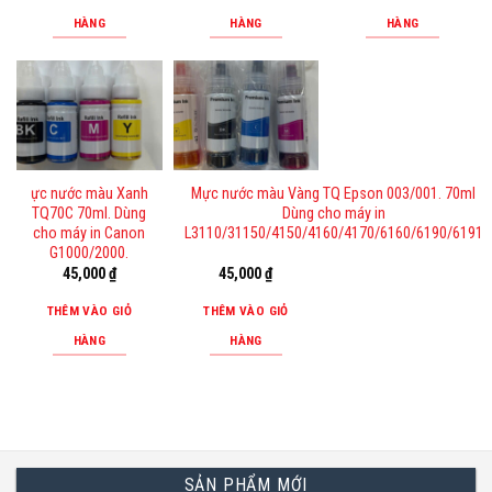
HÀNG
HÀNG
HÀNG
ực nước màu Xanh
Mực nước màu Vàng TQ Epson 003/001. 70ml
TQ70C 70ml. Dùng
Dùng cho máy in
cho máy in Canon
L3110/31150/4150/4160/4170/6160/6190/6191
G1000/2000.
45,000
₫
45,000
₫
THÊM VÀO GIỎ
THÊM VÀO GIỎ
HÀNG
HÀNG
SẢN PHẨM MỚI