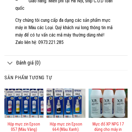
– Giao hàng: Miễn phí tại Hà Nội, ship C.O.D toàn
quốc
Cty chúng tôi cung cấp đa dạng các sản phẩm mực
máy in Màu các Loại. Quý khách vui long thông tin mã
máy để có tư vấn các mã máy thường dùng nhé!
Zalo liên hệ: 0973.221.285
Đánh giá (0)
SẢN PHẨM TƯƠNG TỰ
Hộp mực zin Epson
Hộp mực zin Epson
Mực đổ XP NPG 17
057 (Màu Vàng)
664 (Màu Xanh).
dùng cho máy in