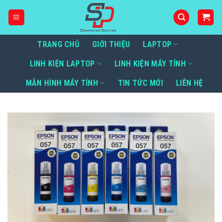
Bỏ
qua
nội
dung
TRANG CHỦ
GIỚI THIỆU
LAPTOP
LINH KIỆN LAPTOP
LINH KIỆN MÁY TÍNH
MÀN HÌNH MÁY TÍNH
TIN TỨC MỚI
LIÊN HỆ