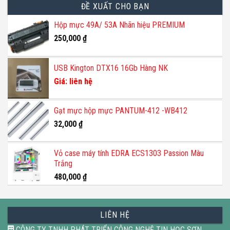
ĐỀ XUẤT CHO BẠN
Hộp mực 49A/ 53A Nhãn hiệu PREMIUM
250,000
₫
USB Kington DTX16 16Gb Hàng NK
Giá: liên hệ
Gạt mực hộp mực PANTUM-412 -WB412
32,000
₫
Vỏ case máy tính EDRA ECS1303 Passion Màu
Trắng
480,000
₫
LIÊN HỆ
CÔNG TY TNHH PHÁT TRIỂN CÔNG NGHỆ TIN HỌC SƠN