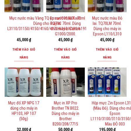
Mực nước màu Vàng TQ Epson 003/001. 70ml
ực nước màu Xanh
Mực nước màu Đỏ
Dùng cho máy in
TQ70C 70ml. Dùng
lai. TQ70LM 70ml.
L3110/31150/4150/4160/4170/6160/6190/6191
cho máy in Canon
Dùng cho máy in
G1000/2000.
Epson L110/L310
45,000
₫
45,000
₫
45,000
₫
THÊM VÀO GIỎ
THÊM VÀO GIỎ
THÊM VÀO GIỎ
HÀNG
HÀNG
HÀNG
Mực đổ XP NPG 17
Mực in XP Pro
Hộp mực Zin Epson L3
dùng cho máy in
Brother TN B022.
(Màu Đỏ). Dùng cho má
HP103, HP 107
Dùng cho máy in
Epson
(50g)
Brother
L1110/3100/3110/3150
B200/208/7715
Màu ĐỎ 003
32,000
₫
50,000
₫
195,000
₫