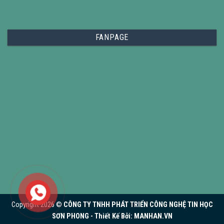
FANPAGE
Copyright 2026 ©
CÔNG TY TNHH PHÁT TRIỂN CÔNG NGHỆ TIN HỌC
SƠN PHONG - Thiết Kế Bởi:
MANHAN.VN