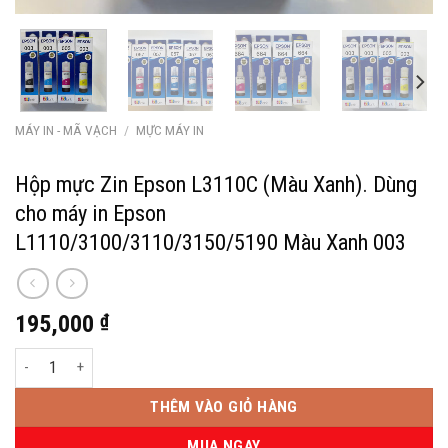
MÁY IN - MÃ VẠCH
/
MỰC MÁY IN
Hộp mực Zin Epson L3110C (Màu Xanh). Dùng
cho máy in Epson
L1110/3100/3110/3150/5190 Màu Xanh 003
195,000
₫
Hộp mực Zin Epson L3110C (Màu Xanh). Dùng cho máy in Epson L1110/
THÊM VÀO GIỎ HÀNG
MUA NGAY