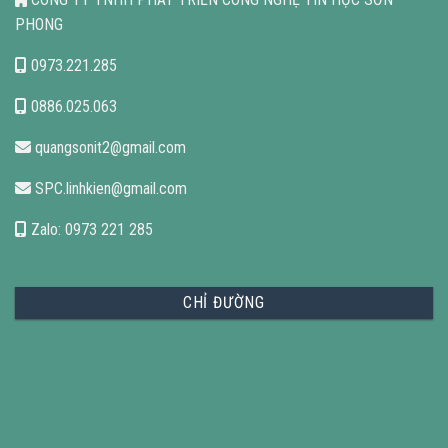
PHONG
0973.221.285
0886.025.063
quangsonit2@gmail.com
SPC.linhkien@gmail.com
Zalo: 0973 221 285
CHỈ ĐƯỜNG