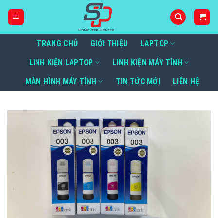
Bỏ
qua
nội
dung
TRANG CHỦ
GIỚI THIỆU
LAPTOP
LINH KIỆN LAPTOP
LINH KIỆN MÁY TÍNH
MÀN HÌNH MÁY TÍNH
TIN TỨC MỚI
LIÊN HỆ