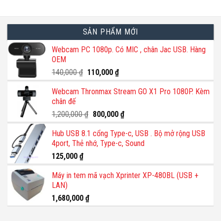
SẢN PHẨM MỚI
Webcam PC 1080p. Có MIC , chân Jac USB. Hàng
OEM
Giá
Giá
140,000
₫
110,000
₫
gốc
hiện
Webcam Thronmax Stream GO X1 Pro 1080P. Kèm
là:
tại
chân đế
140,000 ₫.
là:
110,000 ₫.
Giá
Giá
1,200,000
₫
800,000
₫
gốc
hiện
Hub USB 8.1 cổng Type-c, USB . Bộ mở rộng USB
là:
tại
4port, Thẻ nhớ, Type-c, Sound
1,200,000 ₫.
là:
800,000 ₫.
125,000
₫
Máy in tem mã vạch Xprinter XP-480BL (USB +
LAN)
1,680,000
₫