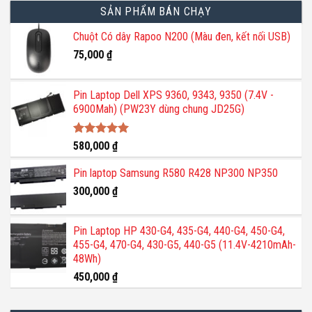
SẢN PHẨM BÁN CHẠY
Chuột Có dây Rapoo N200 (Màu đen, kết nối USB)
75,000
₫
Pin Laptop Dell XPS 9360, 9343, 9350 (7.4V -
6900Mah) (PW23Y dùng chung JD25G)
Được xếp
580,000
₫
hạng
5.00
5 sao
Pin laptop Samsung R580 R428 NP300 NP350
300,000
₫
Pin Laptop HP 430-G4, 435-G4, 440-G4, 450-G4,
455-G4, 470-G4, 430-G5, 440-G5 (11.4V-4210mAh-
48Wh)
450,000
₫