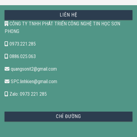
LIÊN HỆ
CÔNG TY TNHH PHÁT TRIỂN CÔNG NGHỆ TIN HỌC SƠN
PHONG
0973.221.285
0886.025.063
quangsonit2@gmail.com
SPC.linhkien@gmail.com
Zalo: 0973 221 285
CHỈ ĐƯỜNG