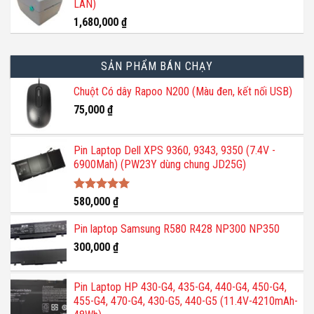
LAN)
1,680,000
₫
SẢN PHẨM BÁN CHẠY
Chuột Có dây Rapoo N200 (Màu đen, kết nối USB)
75,000
₫
Pin Laptop Dell XPS 9360, 9343, 9350 (7.4V -
6900Mah) (PW23Y dùng chung JD25G)
Được xếp
580,000
₫
hạng
5.00
5 sao
Pin laptop Samsung R580 R428 NP300 NP350
300,000
₫
Pin Laptop HP 430-G4, 435-G4, 440-G4, 450-G4,
455-G4, 470-G4, 430-G5, 440-G5 (11.4V-4210mAh-