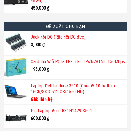
48Wh)
450,000
₫
ĐỀ XUẤT CHO BẠN
Jack nối DC (Rắc nối DC đực)
3,000
₫
Card thu Wifi PCIe TP-Link TL-WN781ND 150Mbps
195,000
₫
Laptop Dell Latitude 3510 (Core i5-10th/ Ram
16Gb/SSD 512 GB/15.6FHD)
Giá: liên hệ
Pin Laptop Asus B31N1429 K501
600,000
₫