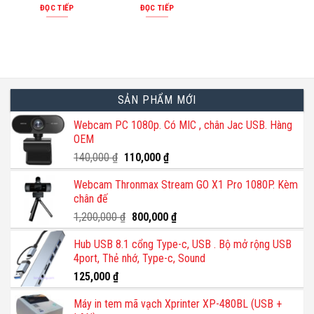
ĐỌC TIẾP
ĐỌC TIẾP
SẢN PHẨM MỚI
Webcam PC 1080p. Có MIC , chân Jac USB. Hàng
OEM
Giá
Giá
140,000
₫
110,000
₫
gốc
hiện
Webcam Thronmax Stream GO X1 Pro 1080P. Kèm
là:
tại
chân đế
140,000 ₫.
là:
110,000 ₫.
Giá
Giá
1,200,000
₫
800,000
₫
gốc
hiện
Hub USB 8.1 cổng Type-c, USB . Bộ mở rộng USB
là:
tại
4port, Thẻ nhớ, Type-c, Sound
1,200,000 ₫.
là:
800,000 ₫.
125,000
₫
Máy in tem mã vạch Xprinter XP-480BL (USB +