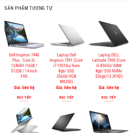
SẢN PHẨM TƯƠNG TỰ
Dell Inspiron 7440
Laptop Dell
Laptop DELL
Plus . Core i5-
Inspiron 7391 (Core
Latitude 7300 (Core
12450H /16GB /
i7-10510u/ Ram
i5-8365U/ RAM
512GB / 14 inch
8gb/ SSD
8gb/ SSD NVMe
FHD
256Gb/VGA
256gb/13.3FHD)
MX250)
Giá: liên hệ
Giá: liên hệ
Giá: liên hệ
ĐỌC TIẾP
ĐỌC TIẾP
ĐỌC TIẾP