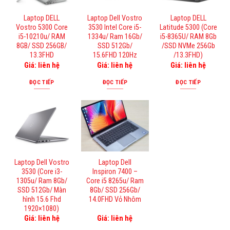
Laptop DELL
Laptop Dell Vostro
Laptop DELL
Vostro 5300 Core
3530 Intel Core i5-
Latitude 5300 (Core
i5-10210u/ RAM
1334u/ Ram 16Gb/
i5-8365U/ RAM 8Gb
8GB/ SSD 256GB/
SSD 512Gb/
/SSD NVMe 256Gb
13.3FHD
15.6FHD 120Hz
/13.3FHD)
Giá: liên hệ
Giá: liên hệ
Giá: liên hệ
ĐỌC TIẾP
ĐỌC TIẾP
ĐỌC TIẾP
Laptop Dell Vostro
Laptop Dell
3530 (Core i3-
Inspiron 7400 –
1305u/ Ram 8Gb/
Core i5 8265u/ Ram
SSD 512Gb/ Màn
8Gb/ SSD 256Gb/
hình 15.6 Fhd
14.0FHD Vỏ Nhôm
1920×1080)
Giá: liên hệ
Giá: liên hệ