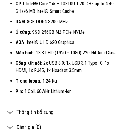
CPU
: Intel® Core™ i5 – 10310U 1.70 GHz up to 4.40
GHz/6 MB Intel® Smart Cache
RAM
: 8GB DDR4 3200 MHz
Ổ cứng
: SSD 256GB M2 PCIe NVMe
VGA:
Intel® UHD 620 Graphics
Màn hình:
13.3 FHD (1920 x 1080) 220 Nit Anti-Glare
Cổng kết nối:
2x USB 3.0; 1x USB 3.1 Type -C; 1x
HDMI, 1x RJ45, 1x Headset 3.5mm
Trọng lượng:
1.24 Kg
Pin:
4 Cell, 60WHr Lithium-Ion
Thông tin bổ sung
Đánh giá (0)