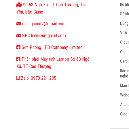
Bộ nh
Số 63 Ngô Xá, TT Cao Thượng, Tân
Yên, Bắc Giang
Số k
Dung 
quangsonit2@gmail.com
VGA
SPC.linhkien@gmail.com
Ổ cứ
Sơn Phong I.T.D Company Limited
Ổ qu
Phân phối Máy tính Laptop Số 63 Ngô
Card
Xá, TT Cao Thượng
Bảo 
nghệ
Zalo: 0973 221 285
Màn 
Web
Audi
Giao