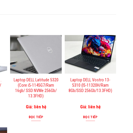
.
Laptop DELL Latitude 5320
Laptop DELL Vostro 13-
/
(Core i5-1145G7/Ram
5310 (I5-11320H/Ram
16gb/ SSD NVMe 256Gb/
8Gb/SSD 256Gb/13.3FHD)
13.3FHD)
Giá: liên hệ
Giá: liên hệ
ĐỌC TIẾP
ĐỌC TIẾP