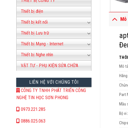
THIẾT BỊ CÔNG TY
Thiết bị điện
Mô 
Thiết bị kết nối
Thiết bị Lưu trữ
ap
Đe
Thiết bị Mạng - Internet
Thiết bị Nghe nhìn
THÔ
VẬT TƯ - PHỤ KIỆN SỬA CHỮA
Mô tả
Hãng
LIÊN HỆ VỚI CHÚNG TÔI
Chủng
CÔNG TY TNHH PHÁT TRIỂN CÔNG
Part
NGHỆ TIN HỌC SƠN PHONG
Mầu 
0973.221.285
Bộ vi 
0886.025.063
Chip