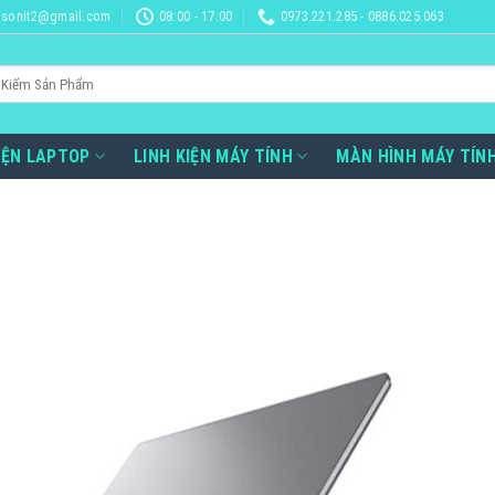
sonit2@gmail.com
08:00 - 17:00
0973.221.285 - 0886.025.063
IỆN LAPTOP
LINH KIỆN MÁY TÍNH
MÀN HÌNH MÁY TÍN