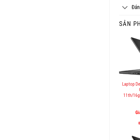
Đán
SẢN P
Laptop De
11th/16g
Gi