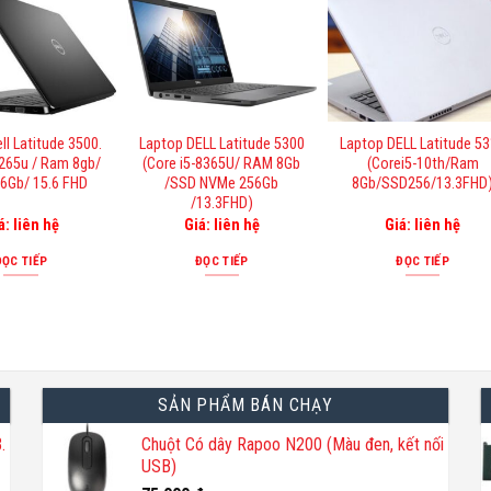
ll Latitude 3500.
Laptop DELL Latitude 5300
Laptop DELL Latitude 5
8265u / Ram 8gb/
(Core i5-8365U/ RAM 8Gb
(Corei5-10th/Ram
6Gb/ 15.6 FHD
/SSD NVMe 256Gb
8Gb/SSD256/13.3FHD
/13.3FHD)
á: liên hệ
Giá: liên hệ
Giá: liên hệ
ĐỌC TIẾP
ĐỌC TIẾP
ĐỌC TIẾP
SẢN PHẨM BÁN CHẠY
.
Chuột Có dây Rapoo N200 (Màu đen, kết nối
USB)