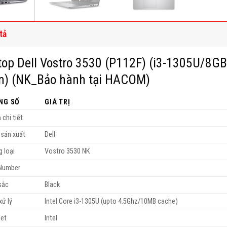
tả
top Dell Vostro 3530 (P112F) (i3-1305U/
n) (NK_Bảo hành tại HACOM)
NG SỐ
GIÁ TRỊ
 chi tiết
 sản xuất
Dell
 loại
Vostro 3530 NK
 Number
sắc
Black
xử lý
Intel Core i3-1305U (upto 4.5Ghz/10MB cache)
set
Intel