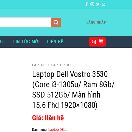
ĐĂNG NHẬP
H
TIN TỨC MỚI
LIÊN HỆ
0
₫
LAPTOP
/
LAPTOP DELL
Laptop Dell Vostro 3530
(Core i3-1305u/ Ram 8Gb/
SSD 512Gb/ Màn hình
15.6 Fhd 1920×1080)
Giá: liên hệ
Danh mục:
Laptop DELL