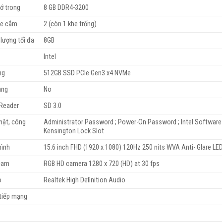
ớ trong
8 GB DDR4-3200
he cắm
2 (còn 1 khe trống)
lượng tối đa
8GB
Intel
ng
512GB SSD PCIe Gen3 x4 NVMe
ang
No
 Reader
SD 3.0
mật, công
Administrator Password ; Power-On Password ; Intel Software Gu
Kensington Lock Slot
hình
15.6 inch FHD (1920 x 1080) 120Hz 250 nits WVA Anti- Glare LED
cam
RGB HD camera 1280 x 720 (HD) at 30 fps
o
Realtek High Definition Audio
 tiếp mạng