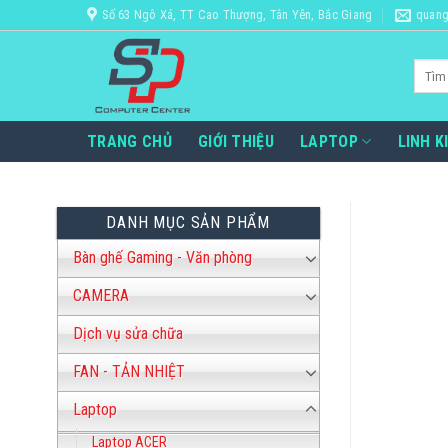
Bỏ
Số 63 Ngô Xá, TT Cao Thượng, Tân Yên, Bắc Giang
quang
qua
nội
Tìm
dung
kiếm:
TRANG CHỦ
GIỚI THIỆU
LAPTOP
LINH K
DANH MỤC SẢN PHẨM
Bàn ghế Gaming - Văn phòng
CAMERA
Dịch vụ sửa chữa
FAN - TẢN NHIỆT
Laptop
Laptop ACER