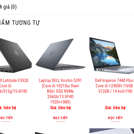
h giá (0)
HẨM TƯƠNG TỰ
ll Latitude E3520
Laptop DELL Vostro 5391
Dell Inspiron 7440 Plus 
Core i5-
(Core i5-10210u/ Ram
Core i5-12450H /16GB 
b/512g/15.6FHD
8Gb/ SSD NVMe
512GB / 14 inch FHD
256Gb/13.3FHD
1920×1080)
á: liên hệ
Giá: liên hệ
Giá: liên hệ
ĐỌC TIẾP
ĐỌC TIẾP
ĐỌC TIẾP