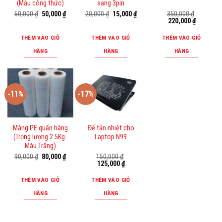
(Mẫu công thức)
sang 3pin
Giá
Giá
Giá
Giá
60,000
₫
50,000
₫
20,000
₫
15,000
₫
350,000
₫
gốc
hiện
gốc
hiện
Giá
Giá
220,000
₫
là:
tại
là:
tại
gốc
hiện
60,000 ₫.
là:
20,000 ₫.
là:
là:
tại
THÊM VÀO GIỎ
THÊM VÀO GIỎ
THÊM VÀO GIỎ
50,000 ₫.
15,000 ₫.
350,000 ₫.
là:
220,000 ₫
HÀNG
HÀNG
HÀNG
-11%
-17%
Màng PE quấn hàng
Đế tản nhiệt cho
(Trọng lượng 2.5Kg-
Laptop N99
Màu Trắng)
Giá
Giá
90,000
₫
80,000
₫
150,000
₫
gốc
hiện
Giá
Giá
125,000
₫
là:
tại
gốc
hiện
90,000 ₫.
là:
là:
tại
THÊM VÀO GIỎ
THÊM VÀO GIỎ
80,000 ₫.
150,000 ₫.
là:
125,000 ₫.
HÀNG
HÀNG