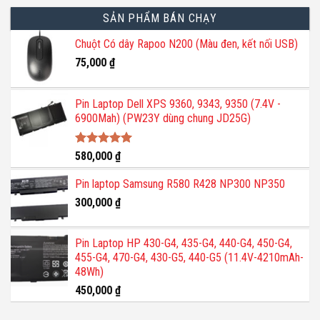
SẢN PHẨM BÁN CHẠY
Chuột Có dây Rapoo N200 (Màu đen, kết nối USB)
75,000
₫
Pin Laptop Dell XPS 9360, 9343, 9350 (7.4V -
6900Mah) (PW23Y dùng chung JD25G)
Được xếp
580,000
₫
hạng
5.00
5 sao
Pin laptop Samsung R580 R428 NP300 NP350
300,000
₫
Pin Laptop HP 430-G4, 435-G4, 440-G4, 450-G4,
455-G4, 470-G4, 430-G5, 440-G5 (11.4V-4210mAh-
48Wh)
450,000
₫