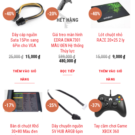
-40%
-20%
-40%
HẾT HÀNG
Dây cáp nguồn
Giá treo màn hình
Lót chuột nhỏ
Sata 15Pin sang
EDRA EMA7301
RAZE 20×25 2 ly
6Pin cho VGA
MÀU ĐEN Hệ thống
Thủy lực
Giá
Giá
Giá
Giá
25,000
₫
15,000
₫
599,000
₫
15,000
₫
9,000
₫
gốc
hiện
Giá
Giá
gốc
hiện
480,000
₫
là:
tại
gốc
hiện
là:
tại
25,000 ₫.
là:
là:
tại
15,000 ₫.
là:
THÊM VÀO GIỎ
ĐỌC TIẾP
THÊM VÀO GIỎ
15,000 ₫.
599,000 ₫.
là:
9,000 
480,000 ₫.
HÀNG
HÀNG
-17%
-25%
-37%
Bàn di chuột Khổ
Dây chuyển nguồn
Tay cầm chơi Game
30×80 Màu đen
5V HUB ARGB 6pin
XBOX 360