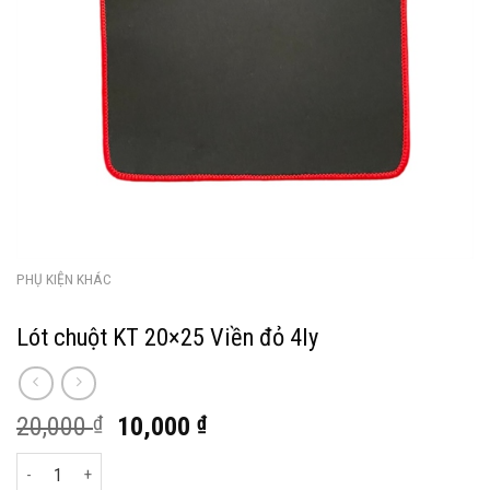
PHỤ KIỆN KHÁC
Lót chuột KT 20×25 Viền đỏ 4ly
Giá
Giá
20,000
₫
10,000
₫
gốc
hiện
Lót chuột KT 20x25 Viền đỏ 4ly số lượng
là:
tại