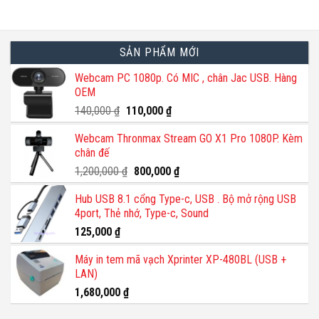
SẢN PHẨM MỚI
Webcam PC 1080p. Có MIC , chân Jac USB. Hàng
OEM
Giá
Giá
140,000
₫
110,000
₫
gốc
hiện
Webcam Thronmax Stream GO X1 Pro 1080P. Kèm
là:
tại
chân đế
140,000 ₫.
là:
110,000 ₫.
Giá
Giá
1,200,000
₫
800,000
₫
gốc
hiện
Hub USB 8.1 cổng Type-c, USB . Bộ mở rộng USB
là:
tại
4port, Thẻ nhớ, Type-c, Sound
1,200,000 ₫.
là:
800,000 ₫.
125,000
₫
Máy in tem mã vạch Xprinter XP-480BL (USB +
LAN)
1,680,000
₫