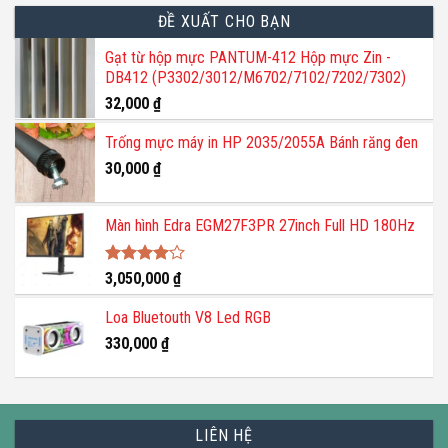
ĐỀ XUẤT CHO BẠN
Gạt từ hộp mực PANTUM-412 Hộp mực Zin -
DB412 (P3302/3012/M6702/7102/7202/7302)
32,000
₫
Trống mực máy in HP 2035/2055A Bánh răng đen
30,000
₫
Màn hình Edra EGM27F3PR 27inch Full HD 180Hz
Được
3,050,000
₫
xếp hạng
4.00
5
Loa Bluetouth V8 Led RGB
sao
330,000
₫
LIÊN HỆ