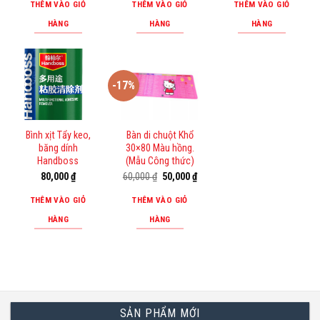
là:
tại
THÊM VÀO GIỎ
THÊM VÀO GIỎ
THÊM VÀO GIỎ
60,000 ₫.
là:
50,000 ₫.
HÀNG
HÀNG
HÀNG
-17%
Bình xịt Tẩy keo,
Bàn di chuột Khổ
băng dính
30×80 Màu hồng.
Handboss
(Mẫu Công thức)
Giá
Giá
80,000
₫
60,000
₫
50,000
₫
gốc
hiện
là:
tại
THÊM VÀO GIỎ
THÊM VÀO GIỎ
60,000 ₫.
là:
50,000 ₫.
HÀNG
HÀNG
SẢN PHẨM MỚI