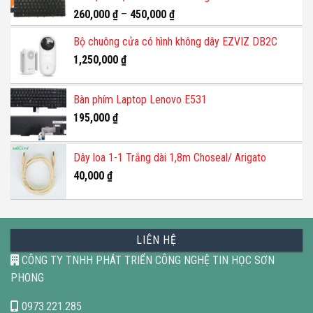
260,000
₫
–
450,000
₫
Bộ chuông cửa có hình không dây EZVIZ DB2C
1,250,000
₫
Bàn phím Laptop Lenovo E531
195,000
₫
Dây loa 1-1 Trắng dài 1,8m Choseal/ Arigato
40,000
₫
LIÊN HỆ
CÔNG TY TNHH PHÁT TRIỂN CÔNG NGHỆ TIN HỌC SƠN
PHONG
0973.221.285