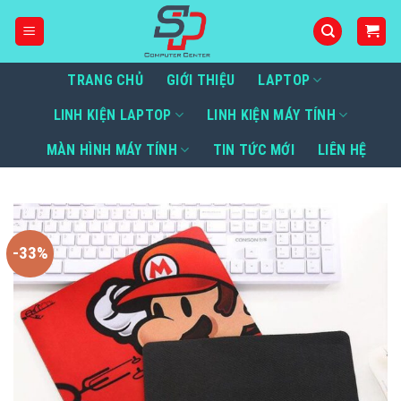
Bỏ
qua
nội
dung
TRANG CHỦ
GIỚI THIỆU
LAPTOP
LINH KIỆN LAPTOP
LINH KIỆN MÁY TÍNH
MÀN HÌNH MÁY TÍNH
TIN TỨC MỚI
LIÊN HỆ
-33%