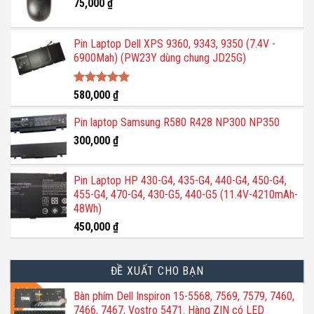
75,000
₫
Pin Laptop Dell XPS 9360, 9343, 9350 (7.4V -
6900Mah) (PW23Y dùng chung JD25G)
Được xếp
580,000
₫
hạng
5.00
5 sao
Pin laptop Samsung R580 R428 NP300 NP350
300,000
₫
Pin Laptop HP 430-G4, 435-G4, 440-G4, 450-G4,
455-G4, 470-G4, 430-G5, 440-G5 (11.4V-4210mAh-
48Wh)
450,000
₫
ĐỀ XUẤT CHO BẠN
Bàn phím Dell Inspiron 15-5568, 7569, 7579, 7460,
7466, 7467, Vostro 5471. Hàng ZIN có LED