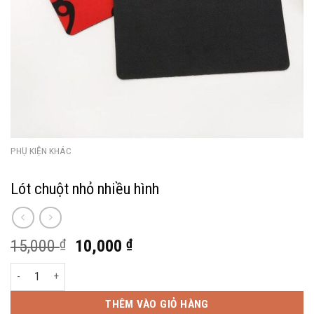
PHỤ KIỆN KHÁC
Lót chuột nhỏ nhiều hình
Giá
Giá
15,000
₫
10,000
₫
gốc
hiện
Lót chuột nhỏ nhiều hình số lượng
là:
tại
15,000 ₫.
là:
THÊM VÀO GIỎ HÀNG
10,000 ₫.