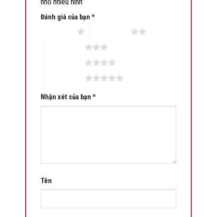
nhỏ nhiều hình”
Đánh giá của bạn
*
1 trên 5 sao
2 trên 5 sao
3 trên 5 sao
4 trên 5 sao
5 trên 5 sao
Nhận xét của bạn
*
Tên