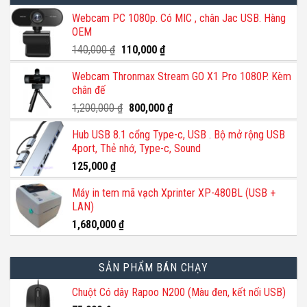
Webcam PC 1080p. Có MIC , chân Jac USB. Hàng
OEM
Giá
Giá
140,000
₫
110,000
₫
gốc
hiện
Webcam Thronmax Stream GO X1 Pro 1080P. Kèm
là:
tại
chân đế
140,000 ₫.
là:
110,000 ₫.
Giá
Giá
1,200,000
₫
800,000
₫
gốc
hiện
Hub USB 8.1 cổng Type-c, USB . Bộ mở rộng USB
là:
tại
4port, Thẻ nhớ, Type-c, Sound
1,200,000 ₫.
là:
800,000 ₫.
125,000
₫
Máy in tem mã vạch Xprinter XP-480BL (USB +
LAN)
1,680,000
₫
SẢN PHẨM BÁN CHẠY
Chuột Có dây Rapoo N200 (Màu đen, kết nối USB)