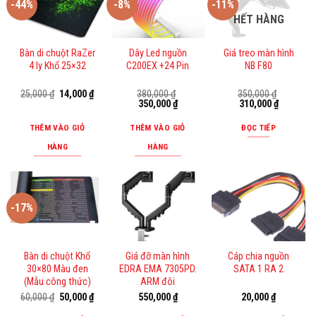
-44%
-8%
-11%
HẾT HÀNG
Bàn di chuột RaZer
Dây Led nguồn
Giá treo màn hình
4 ly Khổ 25×32
C200EX +24 Pin
NB F80
Giá
Giá
25,000
₫
14,000
₫
380,000
₫
350,000
₫
gốc
hiện
Giá
Giá
Giá
Giá
350,000
₫
310,000
₫
là:
tại
gốc
hiện
gốc
hiện
25,000 ₫.
là:
là:
tại
là:
tại
THÊM VÀO GIỎ
THÊM VÀO GIỎ
ĐỌC TIẾP
14,000 ₫.
380,000 ₫.
là:
350,000 ₫.
là:
350,000 ₫.
310,000 ₫
HÀNG
HÀNG
-17%
Bàn di chuột Khổ
Giá đỡ màn hình
Cáp chia nguồn
30×80 Màu đen
EDRA EMA 7305PD.
SATA 1 RA 2
(Mẫu công thức)
ARM đôi
Giá
Giá
60,000
₫
50,000
₫
550,000
₫
20,000
₫
gốc
hiện