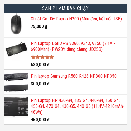
SẢN PHẨM BÁN CHẠY
Chuột Có dây Rapoo N200 (Màu đen, kết nối USB)
75,000
₫
Pin Laptop Dell XPS 9360, 9343, 9350 (7.4V -
6900Mah) (PW23Y dùng chung JD25G)
Được xếp
580,000
₫
hạng
5.00
5 sao
Pin laptop Samsung R580 R428 NP300 NP350
300,000
₫
Pin Laptop HP 430-G4, 435-G4, 440-G4, 450-G4,
455-G4, 470-G4, 430-G5, 440-G5 (11.4V-4210mAh-
48Wh)
450,000
₫