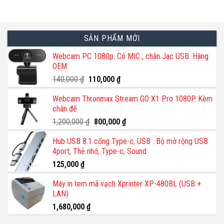
SẢN PHẨM MỚI
Webcam PC 1080p. Có MIC , chân Jac USB. Hàng
OEM
Giá
Giá
140,000
₫
110,000
₫
gốc
hiện
Webcam Thronmax Stream GO X1 Pro 1080P. Kèm
là:
tại
chân đế
140,000 ₫.
là:
110,000 ₫.
Giá
Giá
1,200,000
₫
800,000
₫
gốc
hiện
Hub USB 8.1 cổng Type-c, USB . Bộ mở rộng USB
là:
tại
4port, Thẻ nhớ, Type-c, Sound
1,200,000 ₫.
là:
800,000 ₫.
125,000
₫
Máy in tem mã vạch Xprinter XP-480BL (USB +
LAN)
1,680,000
₫