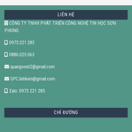
5 sao
LIÊN HỆ
CÔNG TY TNHH PHÁT TRIỂN CÔNG NGHỆ TIN HỌC SƠN
PHONG
0973.221.285
0886.025.063
quangsonit2@gmail.com
SPC.linhkien@gmail.com
Zalo: 0973 221 285
CHỈ ĐƯỜNG