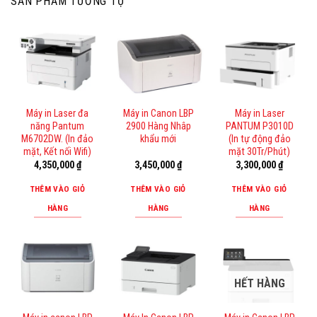
SẢN PHẨM TƯƠNG TỰ
Máy in Laser đa
Máy in Canon LBP
Máy in Laser
năng Pantum
2900 Hàng Nhâp
PANTUM P3010D
M6702DW. (In đảo
khẩu mới
(In tự động đảo
mặt, Kết nối Wifi)
mặt 30Tr/Phút)
4,350,000
₫
3,450,000
₫
3,300,000
₫
THÊM VÀO GIỎ
THÊM VÀO GIỎ
THÊM VÀO GIỎ
HÀNG
HÀNG
HÀNG
HẾT HÀNG