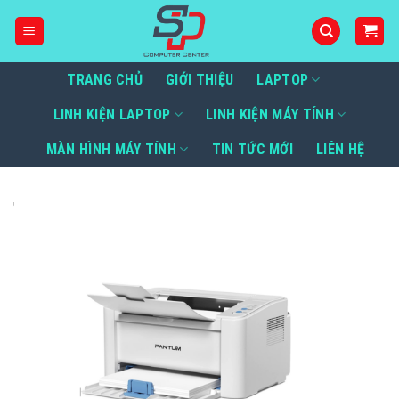
Bỏ
qua
nội
dung
TRANG CHỦ
GIỚI THIỆU
LAPTOP
LINH KIỆN LAPTOP
LINH KIỆN MÁY TÍNH
MÀN HÌNH MÁY TÍNH
TIN TỨC MỚI
LIÊN HỆ