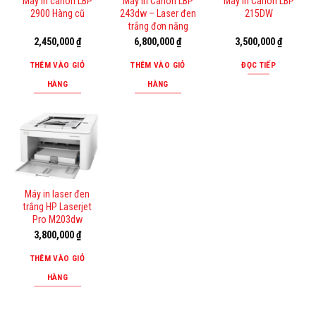
Máy in canon LBP
Máy In Canon LBP
Máy in Canon LBP
2900 Hàng cũ
243dw – Laser đen
215DW
trắng đơn năng
2,450,000
₫
6,800,000
₫
3,500,000
₫
THÊM VÀO GIỎ
THÊM VÀO GIỎ
ĐỌC TIẾP
HÀNG
HÀNG
Máy in laser đen
trắng HP Laserjet
Pro M203dw
3,800,000
₫
THÊM VÀO GIỎ
HÀNG