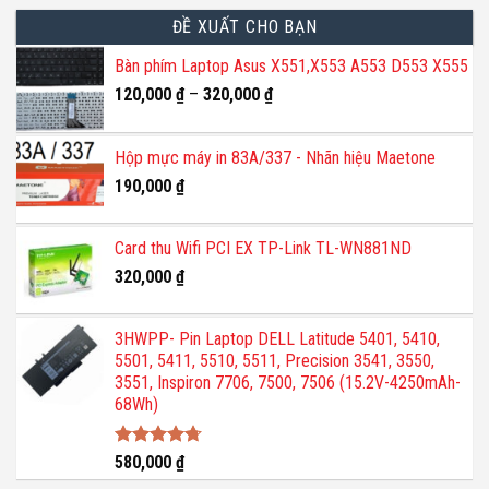
ĐỀ XUẤT CHO BẠN
Bàn phím Laptop Asus X551,X553 A553 D553 X555
120,000
₫
–
320,000
₫
Hộp mực máy in 83A/337 - Nhãn hiệu Maetone
190,000
₫
Card thu Wifi PCI EX TP-Link TL-WN881ND
320,000
₫
3HWPP- Pin Laptop DELL Latitude 5401, 5410,
5501, 5411, 5510, 5511, Precision 3541, 3550,
3551, Inspiron 7706, 7500, 7506 (15.2V-4250mAh-
68Wh)
Được xếp
580,000
₫
hạng
4.67