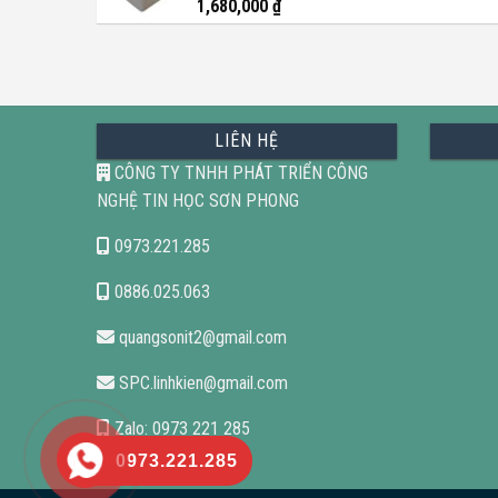
1,680,000
₫
LIÊN HỆ
CÔNG TY TNHH PHÁT TRIỂN CÔNG
NGHỆ TIN HỌC SƠN PHONG
0973.221.285
0886.025.063
quangsonit2@gmail.com
SPC.linhkien@gmail.com
Zalo: 0973 221 285
0973.221.285