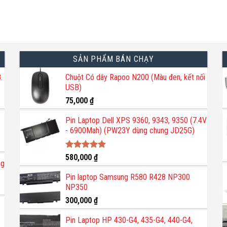
SẢN PHẨM BÁN CHẠY
.
Chuột Có dây Rapoo N200 (Màu đen, kết nối
USB)
75,000
₫
Pin Laptop Dell XPS 9360, 9343, 9350 (7.4V
- 6900Mah) (PW23Y dùng chung JD25G)
Được xếp
580,000
₫
ng
hạng
5.00
5 sao
Pin laptop Samsung R580 R428 NP300
NP350
300,000
₫
Pin Laptop HP 430-G4, 435-G4, 440-G4,