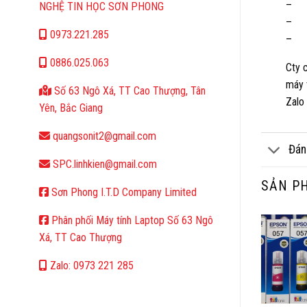
– Du
NGHỆ TIN HỌC SƠN PHONG
– B
0973.221.285
– Gi
0886.025.063
Cty 
máy 
Số 63 Ngô Xá, TT Cao Thượng, Tân
Zalo
Yên, Bắc Giang
quangsonit2@gmail.com
Đán
SPC.linhkien@gmail.com
SẢN P
Sơn Phong I.T.D Company Limited
Phân phối Máy tính Laptop Số 63 Ngô
Xá, TT Cao Thượng
Zalo: 0973 221 285