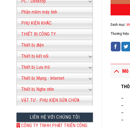
PC - Desktop
Phần mềm máy tính
PHỤ KIỆN KHÁC
Danh mục:
Mự
Thương hiệu
THIẾT BỊ CÔNG TY
Thiết bị điện
Thiết bị kết nối
Thiết bị Lưu trữ
Mô 
Thiết bị Mạng - Internet
THÔ
Thiết bị Nghe nhìn
– L
VẬT TƯ - PHỤ KIỆN SỬA CHỮA
– Mà
– M
LIÊN HỆ VỚI CHÚNG TÔI
– L
CÔNG TY TNHH PHÁT TRIỂN CÔNG