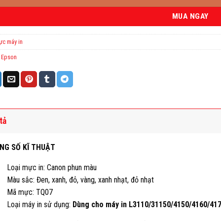
MUA NGAY
c máy in
:
Epson
tả
NG SỐ KĨ THUẬT
oại mực in: Canon phun màu
u sắc: Đen, xanh, đỏ, vàng, xanh nhạt, đỏ nhạt
ã mực: TQ07
oại máy in sử dụng:
Dùng cho máy in L3110/31150/4150/4160/41