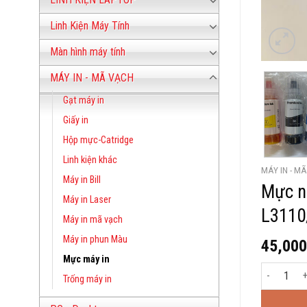
Linh Kiện Máy Tính
Màn hình máy tính
MÁY IN - MÃ VẠCH
Gạt máy in
Giấy in
Hộp mực-Catridge
Linh kiện khác
MÁY IN - M
Máy in Bill
Mực n
Máy in Laser
L3110
Máy in mã vạch
Máy in phun Màu
45,00
Mực máy in
Mực nước m
Trống máy in