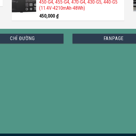
450-G4, 455-G4, 470-G4, 430-G5, 440-G5
(11.4V-4210mAh-48Wh)
450,000
₫
CHỈ ĐƯỜNG
FANPAGE