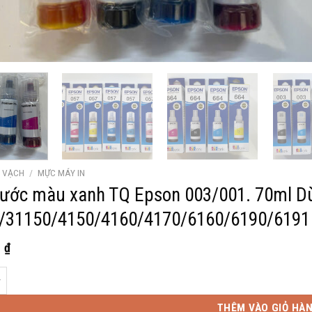
Ã VẠCH
/
MỰC MÁY IN
ước màu xanh TQ Epson 003/001. 70ml Dù
/31150/4150/4160/4170/6160/6190/6191
0
₫
àu xanh TQ Epson 003/001. 70ml Dùng cho máy in L3110/31150/4150/4160
THÊM VÀO GIỎ HÀ