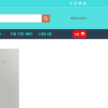
ĐĂNG NHẬP
H
TIN TỨC MỚI
LIÊN HỆ
0
₫