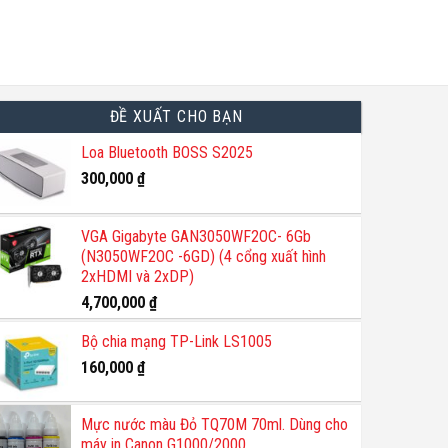
ĐỀ XUẤT CHO BẠN
Loa Bluetooth BOSS S2025
300,000
₫
VGA Gigabyte GAN3050WF2OC- 6Gb
(N3050WF2OC -6GD) (4 cổng xuất hình
2xHDMI và 2xDP)
4,700,000
₫
Bộ chia mạng TP-Link LS1005
160,000
₫
Mực nước màu Đỏ TQ70M 70ml. Dùng cho
máy in Canon G1000/2000.