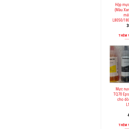
Hộp mực
(Màu Xan
má
L8050/180
3
THÊM 
Mực nướ
TQ70 Eps
cho dò
L
THÊM 