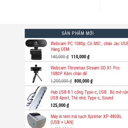
SẢN PHẨM MỚI
Webcam PC 1080p. Có MIC , chân Jac USB
Hàng OEM
Giá
Giá
140,000
₫
110,000
₫
gốc
hiện
Webcam Thronmax Stream GO X1 Pro
là:
tại
1080P. Kèm chân đế
140,000 ₫.
là:
110,000 ₫.
Giá
Giá
1,200,000
₫
800,000
₫
gốc
hiện
Hub USB 8.1 cổng Type-c, USB . Bộ mở rộ
là:
tại
USB 4port, Thẻ nhớ, Type-c, Sound
1,200,000 ₫.
là:
800,000 ₫.
125,000
₫
Máy in tem mã vạch Xprinter XP-480BL
(USB + LAN)