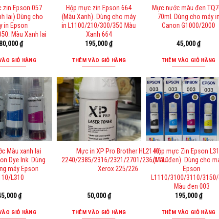
 zin Epson 057
Hộp mực zin Epson 664
Mực nước màu đen TQ7
h lai) Dùng cho
(Màu Xanh). Dùng cho máy
70ml. Dùng cho máy i
y in Epson
in L1100/210/300/350 Màu
Canon G1000/2000
50. Màu Xanh lai
Xanh 664
80,000
₫
195,000
₫
45,000
₫
VÀO GIỎ HÀNG
THÊM VÀO GIỎ HÀNG
THÊM VÀO GIỎ HÀNG
c Màu xanh lai
Mực in XP Pro Brother HL2140
Hộp mực Zin Epson L3
on Dye Ink. Dùng
2240/2385/2316/2321/2701/236/1110….
(Màu đen). Dùng cho má
ng máy Epson
Xerox 225/226
Epson
110/L310
L1110/3100/3110/3150
Màu đen 003
45,000
₫
50,000
₫
195,000
₫
VÀO GIỎ HÀNG
THÊM VÀO GIỎ HÀNG
THÊM VÀO GIỎ HÀNG