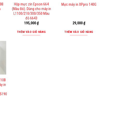
0B
Hộp mực zin Epson 664
Mực máy in XPpro 140G
n
(Màu Đỏ). Dùng cho máy in
L1100/210/300/350 Màu
đỏ 6643
195,000
₫
29,000
₫
THÊM VÀO GIỎ HÀNG
THÊM VÀO GIỎ HÀNG
110B
y in
/5190