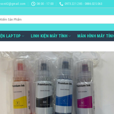
sonit2@gmail.com
08:00 - 17:00
0973.221.285 - 0886.025.063
IỆN LAPTOP
LINH KIỆN MÁY TÍNH
MÀN HÌNH MÁY TÍN