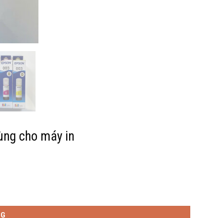
ng cho máy in
/4170/6160/6190/6191 số lượng
NG