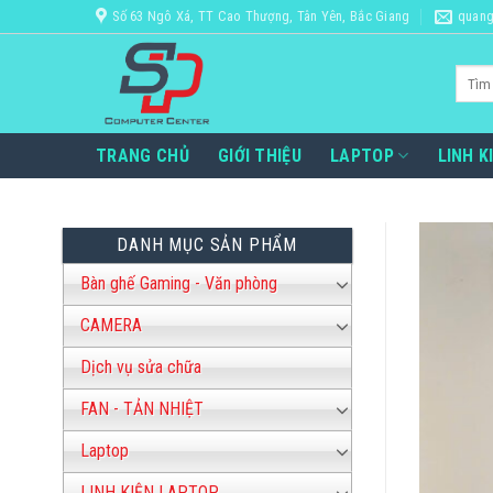
Bỏ
Số 63 Ngô Xá, TT Cao Thượng, Tân Yên, Bắc Giang
quang
qua
nội
Tìm
dung
kiếm:
TRANG CHỦ
GIỚI THIỆU
LAPTOP
LINH K
DANH MỤC SẢN PHẨM
Bàn ghế Gaming - Văn phòng
CAMERA
Dịch vụ sửa chữa
FAN - TẢN NHIỆT
Laptop
LINH KIỆN LAPTOP