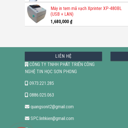
Máy in tem mã vạch Xprinter XP-480BL
(USB + LAN)
1,680,000
₫
LIÊN HỆ
CÔNG TY TNHH PHÁT TRIỂN CÔNG
NGHỆ TIN HỌC SƠN PHONG
0973.221.285
0886.025.063
quangsonit2@gmail.com
SPC.linhkien@gmail.com