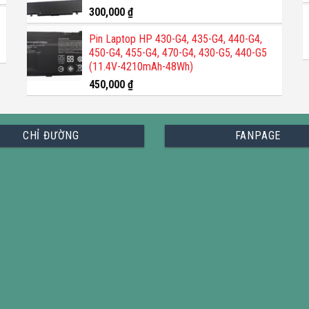
300,000
₫
Pin Laptop HP 430-G4, 435-G4, 440-G4,
450-G4, 455-G4, 470-G4, 430-G5, 440-G5
(11.4V-4210mAh-48Wh)
450,000
₫
CHỈ ĐƯỜNG
FANPAGE