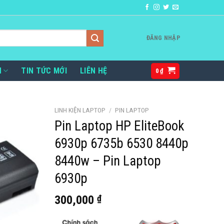
ĐĂNG NHẬP
H
TIN TỨC MỚI
LIÊN HỆ
0
₫
LINH KIỆN LAPTOP
/
PIN LAPTOP
Pin Laptop HP EliteBook
6930p 6735b 6530 8440p
8440w – Pin Laptop
6930p
300,000
₫