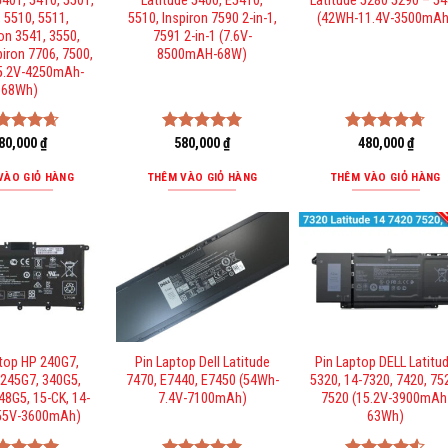
5401, 5410, 5501,
Latitude 5400, E5410,
Latitude 5280 5290 – 5
 5510, 5511,
5510, Inspiron 7590 2-in-1,
(42WH-11.4V-3500mAh
on 3541, 3550,
7591 2-in-1 (7.6V-
piron 7706, 7500,
8500mAH-68W)
5.2V-4250mAh-
68Wh)
ợc xếp
80,000
₫
Được xếp
580,000
₫
Được xếp
480,000
₫
ng
4.67
hạng
5.00
hạng
4.67
sao
5 sao
5 sao
VÀO GIỎ HÀNG
THÊM VÀO GIỎ HÀNG
THÊM VÀO GIỎ HÀNG
ptop HP 240G7,
Pin Laptop Dell Latitude
Pin Laptop DELL Latitu
 245G7, 340G5,
7470, E7440, E7450 (54Wh-
5320, 14-7320, 7420, 75
48G5, 15-CK, 14-
7.4V-7100mAh)
7520 (15.2V-3900mAh
.55V-3600mAh)
63Wh)