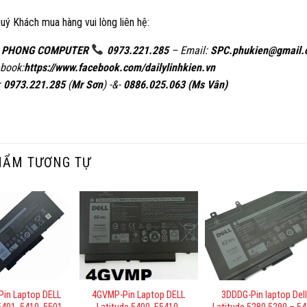
uý Khách mua hàng vui lòng liên hệ:
 PHONG COMPUTER
0973.221.285
– Email:
SPC.phukien@gmail
book:
https://www.facebook.com/dailylinhkien.vn
:
0973.221.285
(
Mr Sơn
) -&-
0886.025.063 (Ms Vân)
HẨM TƯƠNG TỰ
Pin Laptop DELL
4GVMP-Pin Laptop DELL
3DDDG-Pin laptop Del