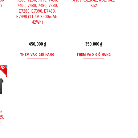
480
7280, 7290, 7390, 7490,
Asus K52,A42, A52. K42,
)
7400, 7480, 7480, 7380,
K52
E7280, E7390, E7480,
E7490 (11.4V-3500mAh-
42Wh)
450,000
₫
350,000
₫
THÊM VÀO GIỎ HÀNG
THÊM VÀO GIỎ HÀNG
de
25,
-