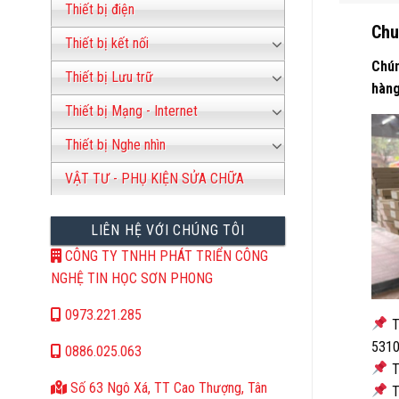
Thiết bị điện
Chu
Thiết bị kết nối
Chún
Thiết bị Lưu trữ
hàn
Thiết bị Mạng - Internet
Thiết bị Nghe nhìn
VẬT TƯ - PHỤ KIỆN SỬA CHỮA
LIÊN HỆ VỚI CHÚNG TÔI
CÔNG TY TNHH PHÁT TRIỂN CÔNG
NGHỆ TIN HỌC SƠN PHONG
0973.221.285
T
5310
0886.025.063
T
Số 63 Ngô Xá, TT Cao Thượng, Tân
T