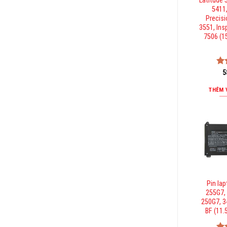
Latitude 
5411,
Precisi
3551, Ins
7506 (1
Đư
5
hạ
5 
THÊM 
Pin la
255G7,
250G7, 3
BF (11