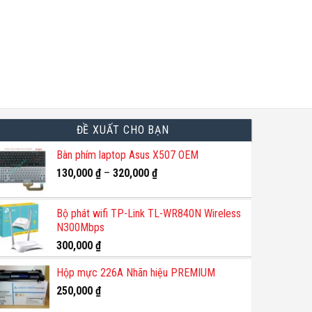
ĐỀ XUẤT CHO BẠN
Bàn phím laptop Asus X507 OEM
130,000
₫
–
320,000
₫
Bộ phát wifi TP-Link TL-WR840N Wireless
N300Mbps
300,000
₫
Hộp mực 226A Nhãn hiệu PREMIUM
250,000
₫