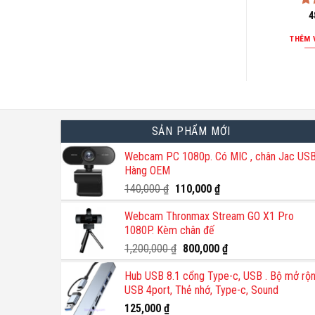
Đư
4
hạ
5 
THÊM 
SẢN PHẨM MỚI
Webcam PC 1080p. Có MIC , chân Jac USB
Hàng OEM
Giá
Giá
140,000
₫
110,000
₫
gốc
hiện
Webcam Thronmax Stream GO X1 Pro
là:
tại
1080P. Kèm chân đế
140,000 ₫.
là:
110,000 ₫.
Giá
Giá
1,200,000
₫
800,000
₫
gốc
hiện
Hub USB 8.1 cổng Type-c, USB . Bộ mở rộ
là:
tại
USB 4port, Thẻ nhớ, Type-c, Sound
1,200,000 ₫.
là:
800,000 ₫.
125,000
₫