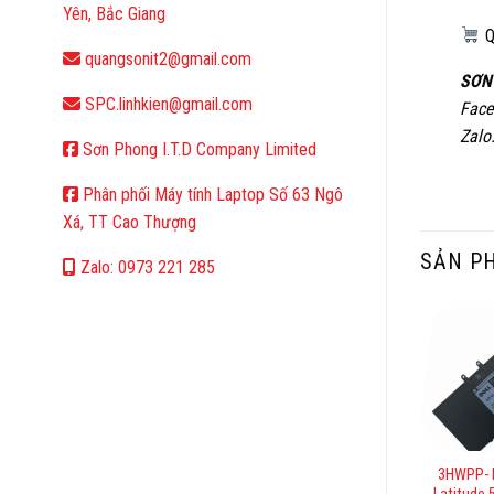
Yên, Bắc Giang
Q
quangsonit2@gmail.com
SƠN
SPC.linhkien@gmail.com
Face
Zalo
Sơn Phong I.T.D Company Limited
Phân phối Máy tính Laptop Số 63 Ngô
Xá, TT Cao Thượng
SẢN P
Zalo: 0973 221 285
3HWPP- 