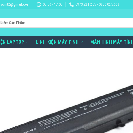
sonit2@gmail.com
08:00 - 17:00
0973.221.285 - 0886.025.063
IỆN LAPTOP
LINH KIỆN MÁY TÍNH
MÀN HÌNH MÁY TÍN