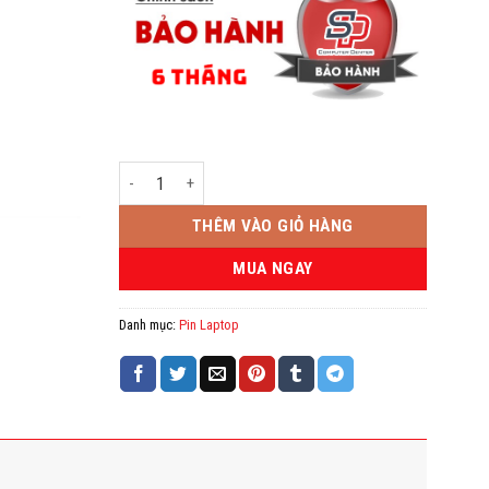
Pin Laptop HP EliteBook 6930p 6735b 6530 8440p 8440w -
THÊM VÀO GIỎ HÀNG
MUA NGAY
Danh mục:
Pin Laptop