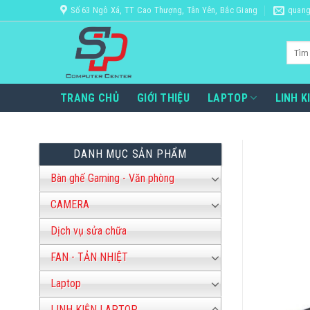
Bỏ
Số 63 Ngô Xá, TT Cao Thượng, Tân Yên, Bắc Giang
quang
qua
nội
Tìm
dung
kiếm:
TRANG CHỦ
GIỚI THIỆU
LAPTOP
LINH K
DANH MỤC SẢN PHẨM
Bàn ghế Gaming - Văn phòng
CAMERA
Dịch vụ sửa chữa
FAN - TẢN NHIỆT
Laptop
LINH KIỆN LAPTOP