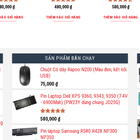
ợc xếp
80,000
₫
Được xếp
480,000
₫
Được xếp
580,000
₫
ng
5.00
hạng
5.00
hạng
4.50
sao
5 sao
5 sao
VÀO GIỎ HÀNG
THÊM VÀO GIỎ HÀNG
THÊM VÀO GIỎ HÀNG
SẢN PHẨM BÁN CHẠY
.
Chuột Có dây Rapoo N200 (Màu đen, kết nối
USB)
75,000
₫
Pin Laptop Dell XPS 9360, 9343, 9350 (7.4V
- 6900Mah) (PW23Y dùng chung JD25G)
Được xếp
580,000
₫
ng
hạng
5.00
5 sao
Pin laptop Samsung R580 R428 NP300
NP350