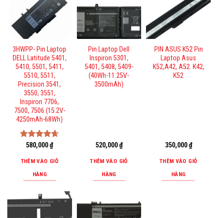
3HWPP- Pin Laptop
Pin Laptop Dell
PIN ASUS K52 Pin
DELL Latitude 5401,
Inspiron 5301,
Laptop Asus
5410, 5501, 5411,
5401, 5408, 5409-
K52,A42, A52. K42,
5510, 5511,
(40Wh-11.25V-
K52
Precision 3541,
3500mAh)
3550, 3551,
Inspiron 7706,
7500, 7506 (15.2V-
4250mAh-68Wh)
Được xếp
580,000
₫
520,000
₫
350,000
₫
hạng
4.67
5 sao
THÊM VÀO GIỎ
THÊM VÀO GIỎ
THÊM VÀO GIỎ
HÀNG
HÀNG
HÀNG