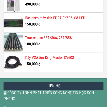
490,000
₫
Bàn phím máy tính EDRA EK506. Có LED
150,000
₫
Trục cao su 35A/36A/78A/85A
100,000
₫
Dây VGA 5m King-Master KV603
150,000
₫
LIÊN HỆ
CÔNG TY TNHH PHÁT TRIỂN CÔNG NGHỆ TIN HỌC SƠN
PHONG