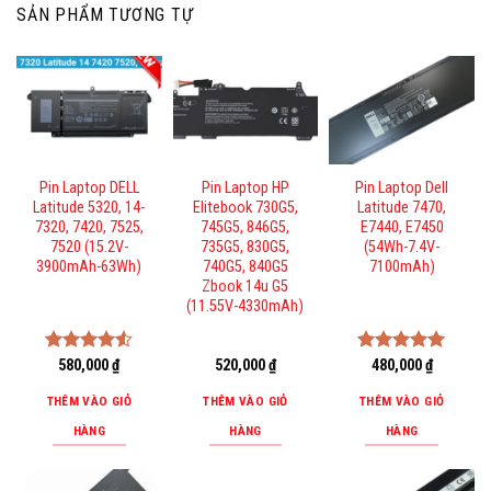
SẢN PHẨM TƯƠNG TỰ
Pin Laptop DELL
Pin Laptop HP
Pin Laptop Dell
Latitude 5320, 14-
Elitebook 730G5,
Latitude 7470,
7320, 7420, 7525,
745G5, 846G5,
E7440, E7450
7520 (15.2V-
735G5, 830G5,
(54Wh-7.4V-
3900mAh-63Wh)
740G5, 840G5
7100mAh)
Zbook 14u G5
(11.55V-4330mAh)
Được xếp
580,000
₫
520,000
₫
Được xếp
480,000
₫
hạng
4.50
hạng
5.00
5 sao
5 sao
THÊM VÀO GIỎ
THÊM VÀO GIỎ
THÊM VÀO GIỎ
HÀNG
HÀNG
HÀNG