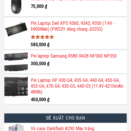
75,000
₫
Pin Laptop Dell XPS 9360, 9343, 9350 (7.4V -
6900Mah) (PW23Y dùng chung JD25G)
Được xếp
580,000
₫
hạng
5.00
5 sao
Pin laptop Samsung R580 R428 NP300 NP350
300,000
₫
Pin Laptop HP 430-G4, 435-G4, 440-G4, 450-G4,
455-G4, 470-G4, 430-G5, 440-G5 (11.4V-4210mAh-
48Wh)
450,000
₫
ĐỀ XUẤT CHO BẠN
Vỏ case Darkflash A290 Màu trắng