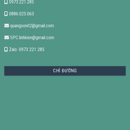
0973.221.285
0886.025.063
quangsonit2@gmail.com
SPC.linhkien@gmail.com
Zalo: 0973 221 285
CHỈ ĐƯỜNG