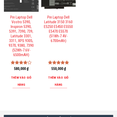
Pin Laptop Dell
Pin Laptop Dell
Vostro 5390,
Latitude 3150 3160
Inspiron 5390,
E5250 E5450 E5550
5391, 7390, 739,
E5470 E5570
Latitude 3301,
(51Wh-7.4V-
3311, XPS 9305,
6700mAh)
9370, 9380, 7390
(52Wh-7.6V-
6500mAH)
Được
580,000
₫
Được xếp
550,000
₫
xếp hạng
hạng
5.00
4.00
5
5 sao
THÊM VÀO GIỎ
THÊM VÀO GIỎ
sao
HÀNG
HÀNG