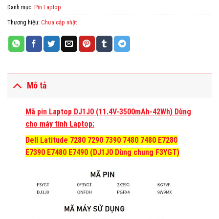
Danh mục:
Pin Laptop
Thương hiệu:
Chưa cập nhật
Mô tả
Mã pin Laptop DJ1J0 (11.4V-3500mAh-42Wh) Dùng
cho máy tính Laptop:
Dell Latitude 7280 7290 7390 7480 7480 E7280
E7390 E7480 E7490 (
DJ1J0
Dùng chung F3YGT)