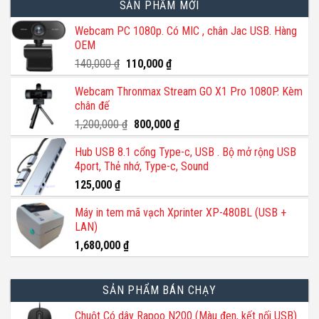
SẢN PHẨM MỚI
Webcam PC 1080p. Có MIC , chân Jac USB. Hàng
OEM
Giá
Giá
140,000
₫
110,000
₫
gốc
hiện
Webcam Thronmax Stream GO X1 Pro 1080P. Kèm
là:
tại
chân đế
140,000 ₫.
là:
110,000 ₫.
Giá
Giá
1,200,000
₫
800,000
₫
gốc
hiện
Hub USB 8.1 cổng Type-c, USB . Bộ mở rộng USB
là:
tại
4port, Thẻ nhớ, Type-c, Sound
1,200,000 ₫.
là:
800,000 ₫.
125,000
₫
Máy in tem mã vạch Xprinter XP-480BL (USB +
LAN)
1,680,000
₫
SẢN PHẨM BÁN CHẠY
Chuột Có dây Rapoo N200 (Màu đen, kết nối USB)