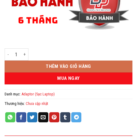
Sạc Laptop HP 150W Chân nhỏ số lượng
THÊM VÀO GIỎ HÀNG
MUA NGAY
Danh mục:
Adaptor (Sạc Laptop)
Thương hiệu:
Chưa cập nhật