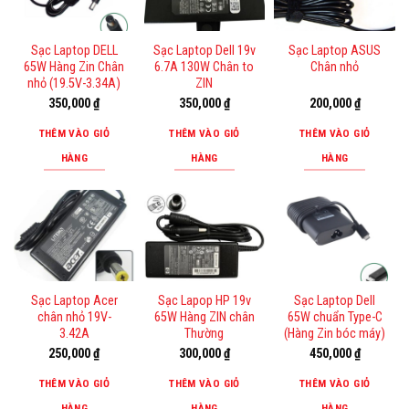
Sạc Laptop DELL
Sạc Laptop Dell 19v
Sạc Laptop ASUS
65W Hàng Zin Chân
6.7A 130W Chân to
Chân nhỏ
nhỏ (19.5V-3.34A)
ZIN
350,000
₫
350,000
₫
200,000
₫
THÊM VÀO GIỎ
THÊM VÀO GIỎ
THÊM VÀO GIỎ
HÀNG
HÀNG
HÀNG
Sạc Laptop Acer
Sạc Lapop HP 19v
Sạc Laptop Dell
chân nhỏ 19V-
65W Hàng ZIN chân
65W chuẩn Type-C
3.42A
Thường
(Hàng Zin bóc máy)
250,000
₫
300,000
₫
450,000
₫
THÊM VÀO GIỎ
THÊM VÀO GIỎ
THÊM VÀO GIỎ
HÀNG
HÀNG
HÀNG