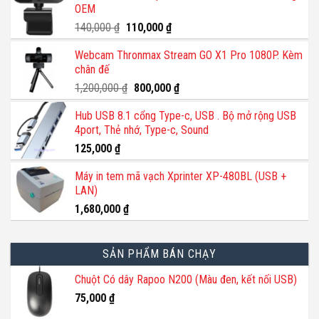
OEM
Giá
Giá
140,000
₫
110,000
₫
gốc
hiện
Webcam Thronmax Stream GO X1 Pro 1080P. Kèm
là:
tại
chân đế
140,000 ₫.
là:
110,000 ₫.
Giá
Giá
1,200,000
₫
800,000
₫
gốc
hiện
Hub USB 8.1 cổng Type-c, USB . Bộ mở rộng USB
là:
tại
4port, Thẻ nhớ, Type-c, Sound
1,200,000 ₫.
là:
800,000 ₫.
125,000
₫
Máy in tem mã vạch Xprinter XP-480BL (USB +
LAN)
1,680,000
₫
SẢN PHẨM BÁN CHẠY
Chuột Có dây Rapoo N200 (Màu đen, kết nối USB)
75,000
₫