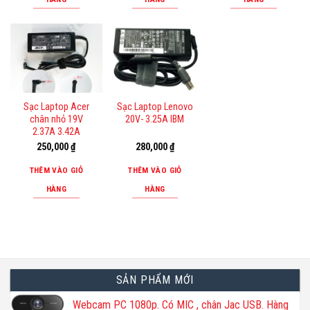
Sạc Laptop Acer
Sạc Laptop Lenovo
chân nhỏ 19V
20V- 3.25A IBM
2.37A 3.42A
250,000
₫
280,000
₫
THÊM VÀO GIỎ
THÊM VÀO GIỎ
HÀNG
HÀNG
SẢN PHẨM MỚI
Webcam PC 1080p. Có MIC , chân Jac USB. Hàng