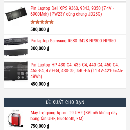
Pin Laptop Dell XPS 9360, 9343, 9350 (7.4V -
6900Mah) (PW23Y dùng chung JD25G)
Được xếp
580,000
₫
hạng
5.00
5 sao
Pin laptop Samsung R580 R428 NP300 NP350
300,000
₫
Pin Laptop HP 430-G4, 435-G4, 440-G4, 450-G4,
455-G4, 470-G4, 430-G5, 440-G5 (11.4V-4210mAh-
48Wh)
450,000
₫
ĐỀ XUẤT CHO BẠN
Máy trợ giảng Aporo T9 UHF (Kết nối không dây
băng tần UHF, Bluetooth, FM)
750,000
₫