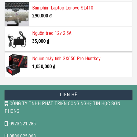
Bàn phím Laptop Lenovo SL410
290,000
₫
Nguồn treo 12v 2.5A
35,000
₫
Nguồn máy tính GX650 Pro Huntkey
1,050,000
₫
LIÊN HỆ
CÔNG TY TNHH PHÁT TRIỂN CÔNG NGHỆ TIN HỌC SƠN
PHONG
0973.221.285
0886.025.063