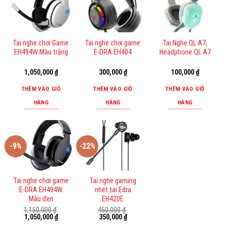
này
có
nhiều
biến
Tai nghe chơi Game
Tai nghe chơi game
Tai Nghe QL A7,
thể.
EH494W Màu trắng
E-DRA EH404
Headphone QL A7
Các
tùy
1,050,000
₫
300,000
₫
100,000
₫
chọn
THÊM VÀO GIỎ
THÊM VÀO GIỎ
THÊM VÀO GIỎ
có
HÀNG
HÀNG
HÀNG
thể
được
chọn
trên
-9%
-22%
trang
sản
phẩm
Tai nghe chơi game
Tai nghe gaming
E-DRA EH494W
nhét tai Edra
Màu đen
EH420E
1,150,000
₫
450,000
₫
Giá
Giá
Giá
Giá
1,050,000
₫
350,000
₫
gốc
hiện
gốc
hiện