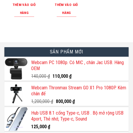
là:
tại
là:
tại
THÊM VÀO GIỎ
THÊM VÀO GIỎ
1,150,000 ₫.
là:
450,000 ₫.
là:
1,050,000 ₫.
350,000 ₫.
HÀNG
HÀNG
SẢN PHẨM MỚI
Webcam PC 1080p. Có MIC , chân Jac USB. Hàng
OEM
Giá
Giá
140,000
₫
110,000
₫
gốc
hiện
Webcam Thronmax Stream GO X1 Pro 1080P. Kèm
là:
tại
chân đế
140,000 ₫.
là:
110,000 ₫.
Giá
Giá
1,200,000
₫
800,000
₫
gốc
hiện
Hub USB 8.1 cổng Type-c, USB . Bộ mở rộng USB
là:
tại
4port, Thẻ nhớ, Type-c, Sound
1,200,000 ₫.
là:
800,000 ₫.
125,000
₫