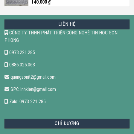
140,000
₫
LIÊN HỆ
CÔNG TY TNHH PHÁT TRIỂN CÔNG NGHỆ TIN HỌC SƠN
PHONG
0973.221.285
0886.025.063
quangsonit2@gmail.com
SPC.linhkien@gmail.com
Zalo: 0973 221 285
CHỈ ĐƯỜNG