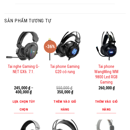
SẢN PHẨM TƯƠNG TỰ
-36%
Tai nghe Gaming G-
Tai phone Gaming
Tai phone
NET GX6. 7.1.
G20 có rung
WangMing WM
9800 Led RGB
Gaming
245,000
₫
–
550,000
₫
260,000
₫
Giá
Giá
400,000
₫
350,000
₫
gốc
hiện
là:
tại
LỰA CHỌN TÙY
THÊM VÀO GIỎ
THÊM VÀO GIỎ
550,000 ₫.
là:
350,000 ₫.
CHỌN
HÀNG
HÀNG
Sản
phẩm