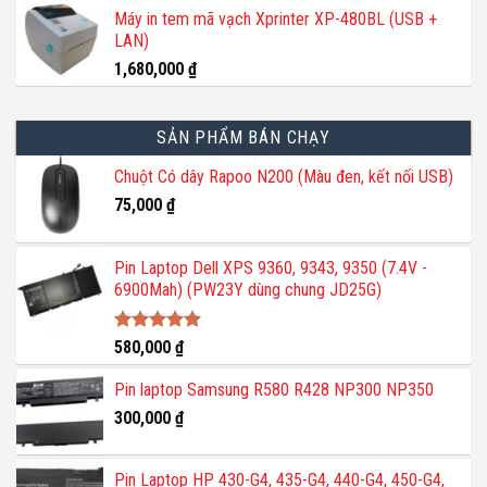
Máy in tem mã vạch Xprinter XP-480BL (USB +
LAN)
1,680,000
₫
SẢN PHẨM BÁN CHẠY
Chuột Có dây Rapoo N200 (Màu đen, kết nối USB)
75,000
₫
Pin Laptop Dell XPS 9360, 9343, 9350 (7.4V -
6900Mah) (PW23Y dùng chung JD25G)
Được xếp
580,000
₫
hạng
5.00
5 sao
Pin laptop Samsung R580 R428 NP300 NP350
300,000
₫
Pin Laptop HP 430-G4, 435-G4, 440-G4, 450-G4,