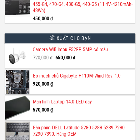
455-G4, 470-G4, 430-G5, 440-G5 (11.4V-4210mAh-
48Wh)
450,000
₫
ĐỀ XUẤT CHO BẠN
Camera Wifi Imou F52FP, 5MP có màu
Giá
Giá
720,000
₫
650,000
₫
gốc
hiện
là:
tại
Bo mạch chủ Gigabyte H110M-Wind Rev: 1.0
720,000 ₫.
là:
650,000 ₫.
920,000
₫
Màn hình Laptop 14.0 LED dày
570,000
₫
Bàn phím DELL Latitude 5280 5288 5289 7280
7290 7390. Hàng OEM