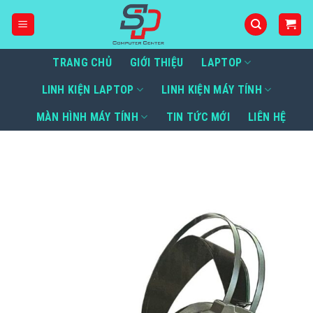
Bỏ
qua
nội
dung
TRANG CHỦ
GIỚI THIỆU
LAPTOP
LINH KIỆN LAPTOP
LINH KIỆN MÁY TÍNH
MÀN HÌNH MÁY TÍNH
TIN TỨC MỚI
LIÊN HỆ