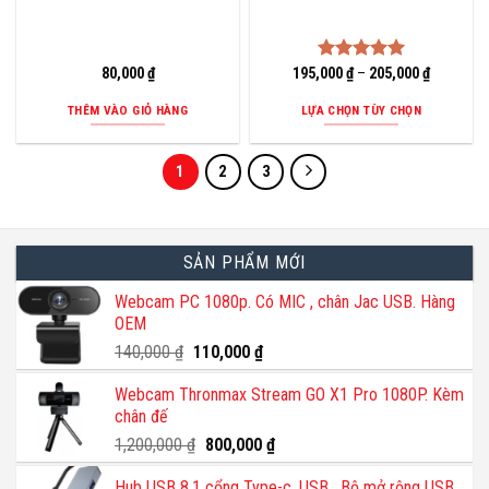
80,000
₫
195,000
Được xếp
₫
–
205,000
₫
hạng
5.00
5 sao
THÊM VÀO GIỎ HÀNG
LỰA CHỌN TÙY CHỌN
Sản
phẩm
1
2
3
này
có
nhiều
SẢN PHẨM MỚI
biến
thể.
Webcam PC 1080p. Có MIC , chân Jac USB. Hàng
Các
OEM
tùy
Giá
Giá
140,000
₫
110,000
₫
chọn
gốc
hiện
có
Webcam Thronmax Stream GO X1 Pro 1080P. Kèm
là:
tại
thể
chân đế
140,000 ₫.
là:
được
110,000 ₫.
Giá
Giá
1,200,000
₫
800,000
₫
chọn
gốc
hiện
Hub USB 8.1 cổng Type-c, USB . Bộ mở rộng USB