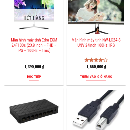
HẾT HÀNG
Màn hình máy tính Edra EGM
Màn hình máy tinh NW-LC24-S
24F100s (23.8 inch – FHD –
UNV 24Inch 100Hz, IPS
IPS – 100Hz – 1ms)
1,390,000
₫
Được
1,550,000
₫
xếp hạng
4.00
5
ĐỌC TIẾP
THÊM VÀO GIỎ HÀNG
sao