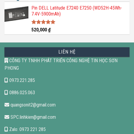
Pin DELL Latitude E7240 E7250 (WD52H-45Wh-
7.4V-5900mAh)
Được xếp
520,000
₫
hạng
5.00
5 sao
LIÊN HỆ
CÔNG TY TNHH PHÁT TRIỂN CÔNG NGHỆ TIN HỌC SƠN
PHONG
0973.221.285
0886.025.063
quangsonit2@gmail.com
SPC.linhkien@gmail.com
Zalo: 0973 221 285