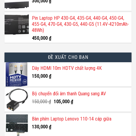
300,000
₫
Pin Laptop HP 430-G4, 435-G4, 440-G4, 450-G4,
455-G4, 470-G4, 430-G5, 440-G5 (11.4V-4210mAh-
48Wh)
450,000
₫
ĐỀ XUẤT CHO BẠN
Dây HDMI 10m HDTV chất lượng 4K
150,000
₫
Bộ chuyển đổi âm thanh Quang sang AV
Giá
Giá
150,000
₫
105,000
₫
gốc
hiện
là:
tại
Bàn phím Laptop Lenovo 110-14 cáp giữa
150,000 ₫.
là:
130,000
₫
105,000 ₫.