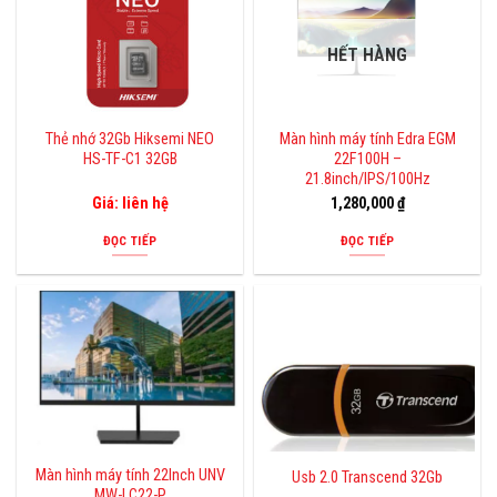
HẾT HÀNG
Thẻ nhớ 32Gb Hiksemi NEO
Màn hình máy tính Edra EGM
HS-TF-C1 32GB
22F100H –
21.8inch/IPS/100Hz
Giá: liên hệ
1,280,000
₫
ĐỌC TIẾP
ĐỌC TIẾP
Màn hình máy tính 22Inch UNV
Usb 2.0 Transcend 32Gb
MW-LC22-P