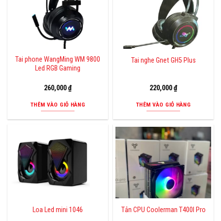
phẩm
phẩm
Tai phone WangMing WM 9800
Tai nghe Gnet GH5 Plus
Led RGB Gaming
260,000
₫
220,000
₫
THÊM VÀO GIỎ HÀNG
THÊM VÀO GIỎ HÀNG
Loa Led mini 1046
Tản CPU Coolerman T400I Pro