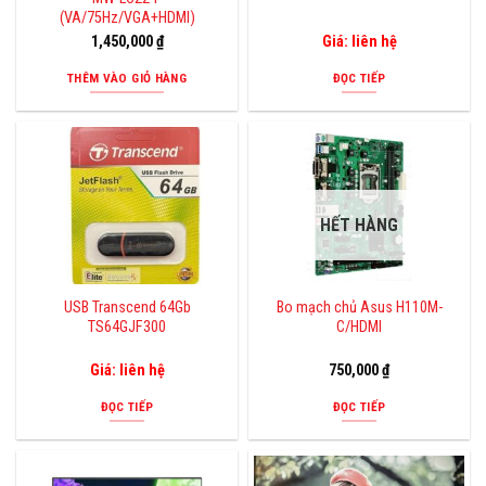
(VA/75Hz/VGA+HDMI)
1,450,000
₫
Giá: liên hệ
THÊM VÀO GIỎ HÀNG
ĐỌC TIẾP
HẾT HÀNG
USB Transcend 64Gb
Bo mạch chủ Asus H110M-
TS64GJF300
C/HDMI
Giá: liên hệ
750,000
₫
ĐỌC TIẾP
ĐỌC TIẾP