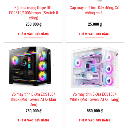
Bộ chia mạng Ruijie RG-
Cáp máy in 1.5m. Dây đồng, Có
ES0810/100Mbmps. (Switch 8
chống nhiễu
cổng)
250,000
₫
25,000
₫
THÊM VÀO GIỎ HÀNG
THÊM VÀO GIỎ HÀNG
Vỏ máy tính E-Dra ECS1504
Vỏ máy tính E-Dra ECS1504
Black (Mid Tower/ ATX/ Màu
White (Mid Tower/ ATX/ Trắng)
đen)
750,000
₫
850,000
₫
THÊM VÀO GIỎ HÀNG
THÊM VÀO GIỎ HÀNG