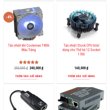
-4%
Tản nhiệt khí Coolernan T400i
Tản nhiệt Stock CPU Intel
Màu Trắng
dùng cho Thế hệ 12 Socket
1700
Giá
Giá
250,000
Được xếp
₫
240,000
₫
160,000
₫
gốc
hiện
hạng
5.00
là:
tại
5 sao
THÊM VÀO GIỎ HÀNG
THÊM VÀO GIỎ HÀNG
250,000 ₫.
là:
240,000 ₫.