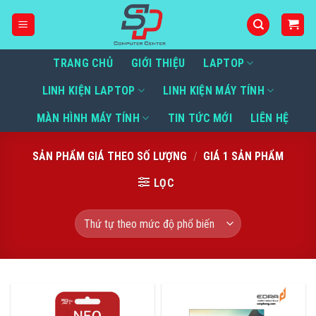
Bỏ
qua
nội
dung
TRANG CHỦ
GIỚI THIỆU
LAPTOP
LINH KIỆN LAPTOP
LINH KIỆN MÁY TÍNH
MÀN HÌNH MÁY TÍNH
TIN TỨC MỚI
LIÊN HỆ
SẢN PHẨM GIÁ THEO SỐ LƯỢNG
/
GIÁ 1 SẢN PHẨM
LỌC