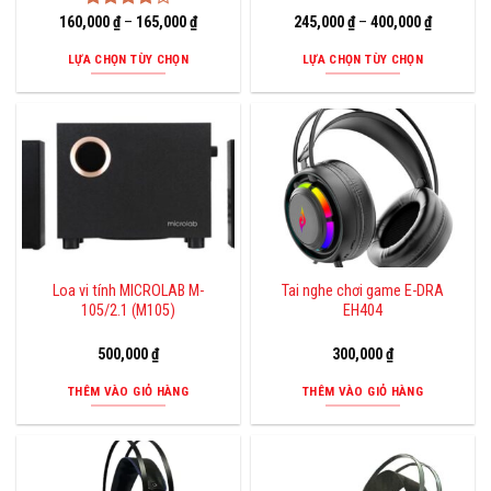
160,000
Được
₫
–
165,000
₫
245,000
₫
–
400,000
₫
xếp hạng
4.00
5
LỰA CHỌN TÙY CHỌN
LỰA CHỌN TÙY CHỌN
sao
Sản
Sản
phẩm
phẩm
này
này
có
có
nhiều
nhiều
biến
biến
thể.
thể.
Các
Các
tùy
tùy
Loa vi tính MICROLAB M-
Tai nghe chơi game E-DRA
105/2.1 (M105)
EH404
chọn
chọn
có
có
500,000
₫
300,000
₫
thể
thể
được
được
THÊM VÀO GIỎ HÀNG
THÊM VÀO GIỎ HÀNG
chọn
chọn
trên
trên
trang
trang
sản
sản