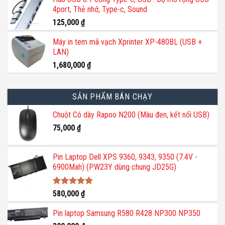
là:
tại
trên
4port, Thẻ nhớ, Type-c, Sound
1,200,000 ₫.
là:
trang
800,000 ₫.
125,000
₫
sản
phẩm
Máy in tem mã vạch Xprinter XP-480BL (USB +
LAN)
1,680,000
₫
SẢN PHẨM BÁN CHẠY
Chuột Có dây Rapoo N200 (Màu đen, kết nối USB)
75,000
₫
Pin Laptop Dell XPS 9360, 9343, 9350 (7.4V -
6900Mah) (PW23Y dùng chung JD25G)
Được xếp
580,000
₫
hạng
5.00
5 sao
Pin laptop Samsung R580 R428 NP300 NP350