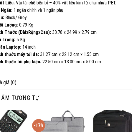
ất Liệu:
Vải tái chế bền bỉ – 40% vật liệu làm từ chai nhựa PET.
ố Ngăn:
1 ngăn chính và 1 ngăn phụ
àu:
Black/ Grey
ối Lượng:
0.79 Kg
ch Thước (DàixRộngxCao):
33.78 x 24.99 x 2.79 cm
i Trọng:
5 Kg
ăn Laptop:
14 inch
ch thước máy tối đa:
31.27 cm x 22.12 cm x 1.55 cm
ch thước túi phụ kiện:
22.50 cm x 13.00 cm x 5.00 cm
h giá (0)
HẨM TƯƠNG TỰ
-17%