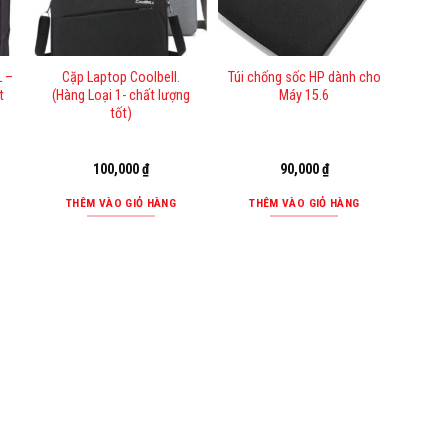
L –
Cặp Laptop Coolbell.
Túi chống sốc HP dành cho
t
(Hàng Loại 1- chất lượng
Máy 15.6
tốt)
100,000
₫
90,000
₫
THÊM VÀO GIỎ HÀNG
THÊM VÀO GIỎ HÀNG