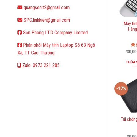
quangsonit2@gmail.com
SPC.linhkien@gmail.com
Máy tín
Hàng
Sơn Phong I.T.D Company Limited
Phân phối Máy tính Laptop Số 63 Ngô
730,0
Đư
Xá, TT Cao Thượng
hạ
5 
THÊM 
Zalo: 0973 221 285
-17%
Túi chống
30,0