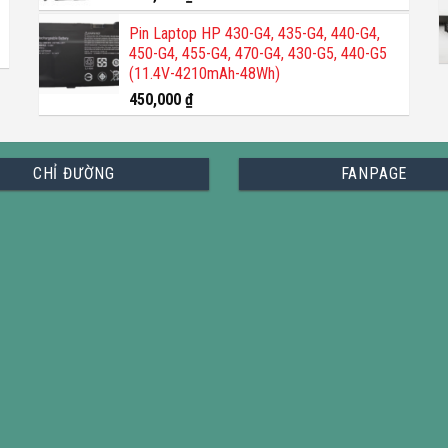
Pin Laptop HP 430-G4, 435-G4, 440-G4,
450-G4, 455-G4, 470-G4, 430-G5, 440-G5
(11.4V-4210mAh-48Wh)
450,000
₫
CHỈ ĐƯỜNG
FANPAGE