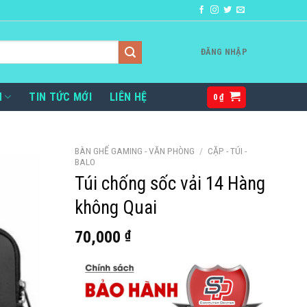
ĐĂNG NHẬP
H
TIN TỨC MỚI
LIÊN HỆ
0
₫
BÀN GHẾ GAMING - VĂN PHÒNG
/
CẶP - TÚI -
BALO
Túi chống sốc vải 14 Hàng
không Quai
70,000
₫