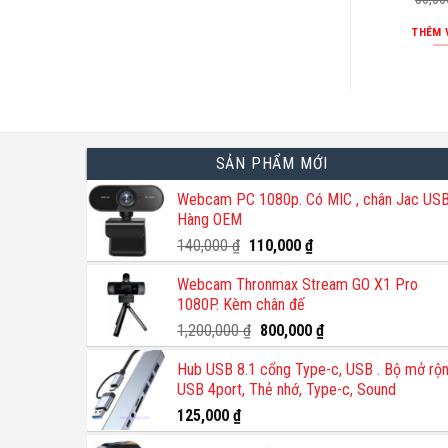
THÊM 
SẢN PHẨM MỚI
Webcam PC 1080p. Có MIC , chân Jac USB
Hàng OEM
Giá
Giá
140,000
₫
110,000
₫
gốc
hiện
Webcam Thronmax Stream GO X1 Pro
là:
tại
1080P. Kèm chân đế
140,000 ₫.
là:
110,000 ₫.
Giá
Giá
1,200,000
₫
800,000
₫
gốc
hiện
Hub USB 8.1 cổng Type-c, USB . Bộ mở rộ
là:
tại
USB 4port, Thẻ nhớ, Type-c, Sound
1,200,000 ₫.
là:
800,000 ₫.
125,000
₫