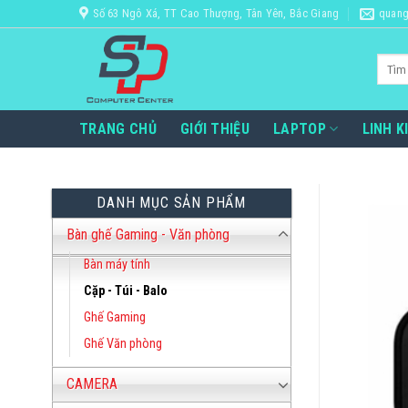
Bỏ
Số 63 Ngô Xá, TT Cao Thượng, Tân Yên, Bắc Giang
quang
qua
nội
Tìm
dung
kiếm:
TRANG CHỦ
GIỚI THIỆU
LAPTOP
LINH K
DANH MỤC SẢN PHẨM
Bàn ghế Gaming - Văn phòng
Bàn máy tính
Cặp - Túi - Balo
Ghế Gaming
Ghế Văn phòng
CAMERA