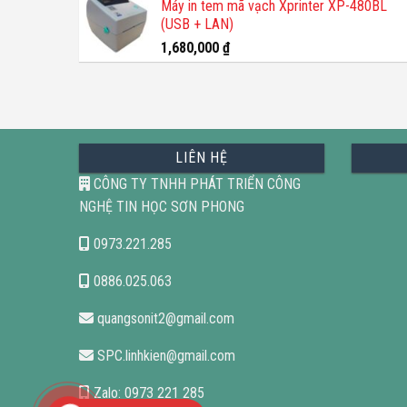
Máy in tem mã vạch Xprinter XP-480BL
(USB + LAN)
1,680,000
₫
LIÊN HỆ
CÔNG TY TNHH PHÁT TRIỂN CÔNG
NGHỆ TIN HỌC SƠN PHONG
0973.221.285
0886.025.063
quangsonit2@gmail.com
SPC.linhkien@gmail.com
Zalo: 0973 221 285