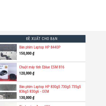
ĐỀ XUẤT CHO BẠN
Bàn phím Laptop HP 8440P
150,000
₫
Chuột máy tính Eblue ESM 816
120,000
₫
Bàn phím Laptop HP 830g5 730g5 735g5
836g5 830g6 - OEM
130,000
₫