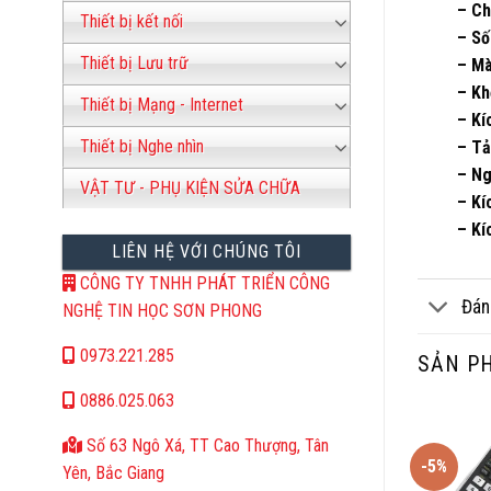
– Ch
Thiết bị kết nối
– S
Thiết bị Lưu trữ
– M
– Kh
Thiết bị Mạng - Internet
– Kí
Thiết bị Nghe nhìn
– Tả
– Ng
VẬT TƯ - PHỤ KIỆN SỬA CHỮA
– Kí
– Kí
LIÊN HỆ VỚI CHÚNG TÔI
CÔNG TY TNHH PHÁT TRIỂN CÔNG
Đán
NGHỆ TIN HỌC SƠN PHONG
0973.221.285
SẢN P
0886.025.063
Số 63 Ngô Xá, TT Cao Thượng, Tân
-5%
Yên, Bắc Giang