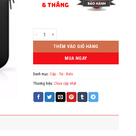
Túi chống sốc vải 14 Hàng không Quai số lượng
THÊM VÀO GIỎ HÀNG
MUA NGAY
Danh mục:
Cặp - Túi - Balo
Thương hiệu:
Chưa cập nhật