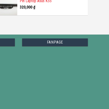
Pin Laptop Asus K55
320,000
₫
FANPAGE