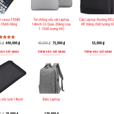
h casio FX580.
Túi chống sốc vài Laptop
Cặp Laptop thường DEL
 Chính Hãng
14inch Có Quai. (Hàng Loại
HP. Hàng chất lượng tố
1- Chất lượng tốt)
Giá
Giá
Giá
Giá
00
ợc xếp
₫
690,000
₫
90,000
₫
75,000
₫
55,000
₫
gốc
hiện
gốc
hiện
ng
5.00
là:
tại
là:
tại
sao
VÀO GIỎ HÀNG
THÊM VÀO GIỎ HÀNG
THÊM VÀO GIỎ HÀNG
730,000 ₫.
là:
90,000 ₫.
là:
690,000 ₫.
75,000 ₫.
 sốc lưới 14inch
Balo Laptop
Giá
Giá
00
₫
25,000
₫
120,000
₫