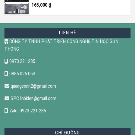
165,000
₫
LIÊN HỆ
CÔNG TY TNHH PHÁT TRIỂN CÔNG NGHỆ TIN HỌC SƠN
PHONG
0973.221.285
0886.025.063
quangsonit2@gmail.com
SPC.linhkien@gmail.com
Zalo: 0973 221 285
CHỈ ĐƯỜNG