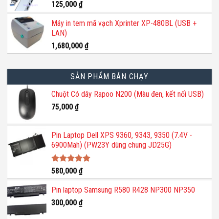
800,000 ₫.
125,000
₫
Máy in tem mã vạch Xprinter XP-480BL (USB +
LAN)
1,680,000
₫
SẢN PHẨM BÁN CHẠY
Chuột Có dây Rapoo N200 (Màu đen, kết nối USB)
75,000
₫
Pin Laptop Dell XPS 9360, 9343, 9350 (7.4V -
6900Mah) (PW23Y dùng chung JD25G)
Được xếp
580,000
₫
hạng
5.00
5 sao
Pin laptop Samsung R580 R428 NP300 NP350
300,000
₫