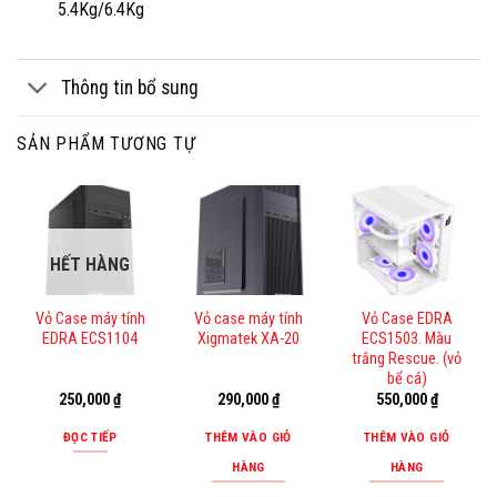
5.4Kg/6.4Kg
Thông tin bổ sung
SẢN PHẨM TƯƠNG TỰ
HẾT HÀNG
Vỏ Case máy tính
Vỏ case máy tính
Vỏ Case EDRA
EDRA ECS1104
Xigmatek XA-20
ECS1503. Màu
trắng Rescue. (vỏ
bể cá)
250,000
₫
290,000
₫
550,000
₫
ĐỌC TIẾP
THÊM VÀO GIỎ
THÊM VÀO GIỎ
HÀNG
HÀNG