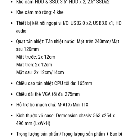
Khe cắm HDD & SSD: 3.5” HDD x 2; 2.5” SSDx2
Khe cắm mở rộng: 4 khe
Thiết bị kết nối ngoại vi I/O: USB2.0 x2; USB3.0 x1; HD
audio
Quạt tản nhiệt: Tản nhiệt nước: Mặt trên 240mm/Mặt
sau 120mm
Mặt trước: 2x 12cm
Mặt trên: 2x 12cm
Mặt sau: 2x 12cm/14cm
Chiều cao tản nhiệt CPU tối đa: 165mm
Chiều dài thẻ VGA tối đa: 275mm
Hỗ trợ bo mạch chủ: M-ATX/Mini ITX
Kích thước vỏ case: Demension chasis: 563 x254 x
496 mm (LxWxH)
Trọng lượng sản phẩm/Trọng lượng sản phẩm + Bao bì