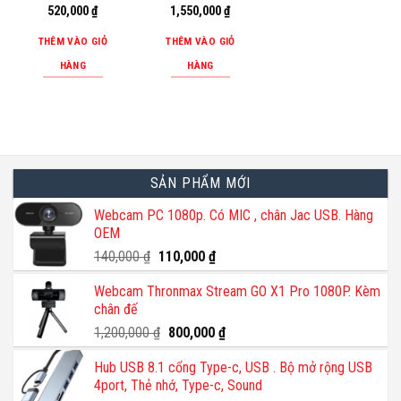
520,000
₫
1,550,000
₫
THÊM VÀO GIỎ
THÊM VÀO GIỎ
HÀNG
HÀNG
SẢN PHẨM MỚI
Webcam PC 1080p. Có MIC , chân Jac USB. Hàng
OEM
Giá
Giá
140,000
₫
110,000
₫
gốc
hiện
Webcam Thronmax Stream GO X1 Pro 1080P. Kèm
là:
tại
chân đế
140,000 ₫.
là:
110,000 ₫.
Giá
Giá
1,200,000
₫
800,000
₫
gốc
hiện
Hub USB 8.1 cổng Type-c, USB . Bộ mở rộng USB
là:
tại
4port, Thẻ nhớ, Type-c, Sound
1,200,000 ₫.
là: