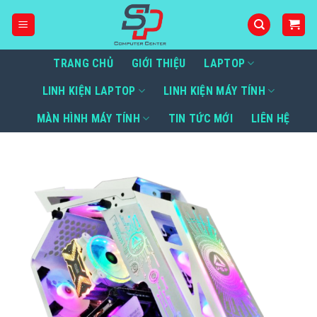
Bỏ
qua
nội
dung
TRANG CHỦ
GIỚI THIỆU
LAPTOP
LINH KIỆN LAPTOP
LINH KIỆN MÁY TÍNH
MÀN HÌNH MÁY TÍNH
TIN TỨC MỚI
LIÊN HỆ