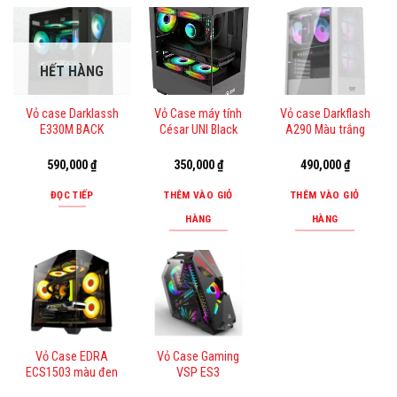
HẾT HÀNG
Vỏ case Darklassh
Vỏ Case máy tính
Vỏ case Darkflash
E330M BACK
César UNI Black
A290 Màu trắng
590,000
₫
350,000
₫
490,000
₫
ĐỌC TIẾP
THÊM VÀO GIỎ
THÊM VÀO GIỎ
HÀNG
HÀNG
Vỏ Case EDRA
Vỏ Case Gaming
ECS1503 màu đen
VSP ES3