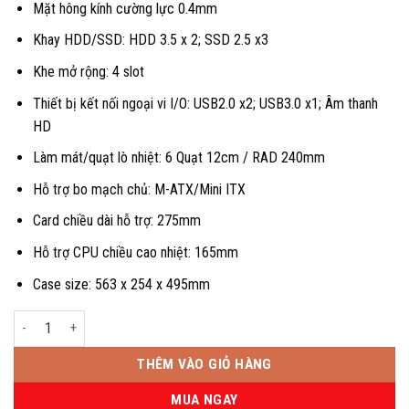
Mặt hông kính cường lực 0.4mm
Khay HDD/SSD: HDD 3.5 x 2; SSD 2.5 x3
Khe mở rộng: 4 slot
Thiết bị kết nối ngoại vi I/O: USB2.0 x2; USB3.0 x1; Âm thanh
HD
Làm mát/quạt lò nhiệt: 6 Quạt 12cm / RAD 240mm
Hỗ trợ bo mạch chủ: M-ATX/Mini ITX
Card chiều dài hỗ trợ: 275mm
Hỗ trợ CPU chiều cao nhiệt: 165mm
Case size: 563 x 254 x 495mm
Vỏ case Gaming VSP ES1 số lượng
THÊM VÀO GIỎ HÀNG
MUA NGAY