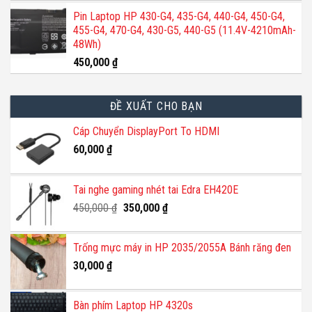
Pin Laptop HP 430-G4, 435-G4, 440-G4, 450-G4,
455-G4, 470-G4, 430-G5, 440-G5 (11.4V-4210mAh-
48Wh)
450,000
₫
ĐỀ XUẤT CHO BẠN
Cáp Chuyển DisplayPort To HDMI
60,000
₫
Tai nghe gaming nhét tai Edra EH420E
Giá
Giá
450,000
₫
350,000
₫
gốc
hiện
là:
tại
Trống mực máy in HP 2035/2055A Bánh răng đen
450,000 ₫.
là:
30,000
₫
350,000 ₫.
Bàn phím Laptop HP 4320s