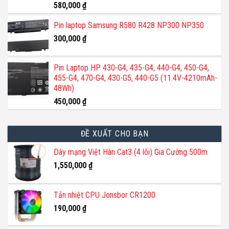
Được xếp
580,000
₫
hạng
5.00
5 sao
Pin laptop Samsung R580 R428 NP300 NP350
300,000
₫
Pin Laptop HP 430-G4, 435-G4, 440-G4, 450-G4,
455-G4, 470-G4, 430-G5, 440-G5 (11.4V-4210mAh-
48Wh)
450,000
₫
ĐỀ XUẤT CHO BẠN
Dây mạng Việt Hàn Cat3 (4 lõi) Gia Cường 500m
1,550,000
₫
Tản nhiệt CPU Jonsbor CR1200
190,000
₫