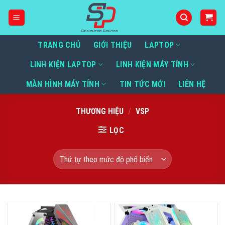
Bỏ
qua
nội
dung
TRANG CHỦ
GIỚI THIỆU
LAPTOP
LINH KIỆN LAPTOP
LINH KIỆN MÁY TÍNH
MÀN HÌNH MÁY TÍNH
TIN TỨC MỚI
LIÊN HỆ
THƯƠNG HIỆU
/
VSP
LỌC