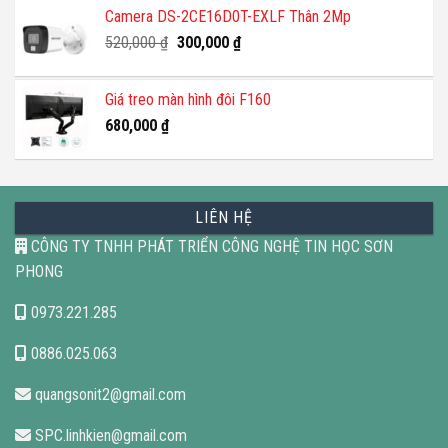
Camera DS-2CE16D0T-EXLF Thân 2Mp
Giá
Giá
520,000
₫
300,000
₫
gốc
hiện
là:
tại
Giá treo màn hình đôi F160
520,000 ₫.
là:
680,000
₫
300,000 ₫.
LIÊN HỆ
CÔNG TY TNHH PHÁT TRIỂN CÔNG NGHỆ TIN HỌC SƠN
PHONG
0973.221.285
0886.025.063
quangsonit2@gmail.com
SPC.linhkien@gmail.com