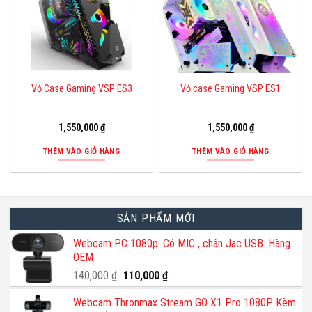
Vỏ Case Gaming VSP ES3
Vỏ case Gaming VSP ES1
1,550,000
₫
1,550,000
₫
THÊM VÀO GIỎ HÀNG
THÊM VÀO GIỎ HÀNG
SẢN PHẨM MỚI
Webcam PC 1080p. Có MIC , chân Jac USB. Hàng
OEM
Giá
Giá
140,000
₫
110,000
₫
gốc
hiện
Webcam Thronmax Stream GO X1 Pro 1080P. Kèm
là:
tại