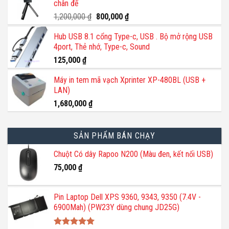
chân đế
140,000 ₫.
là:
110,000 ₫.
Giá
Giá
1,200,000
₫
800,000
₫
gốc
hiện
Hub USB 8.1 cổng Type-c, USB . Bộ mở rộng USB
là:
tại
4port, Thẻ nhớ, Type-c, Sound
1,200,000 ₫.
là:
800,000 ₫.
125,000
₫
Máy in tem mã vạch Xprinter XP-480BL (USB +
LAN)
1,680,000
₫
SẢN PHẨM BÁN CHẠY
Chuột Có dây Rapoo N200 (Màu đen, kết nối USB)
75,000
₫
Pin Laptop Dell XPS 9360, 9343, 9350 (7.4V -
6900Mah) (PW23Y dùng chung JD25G)