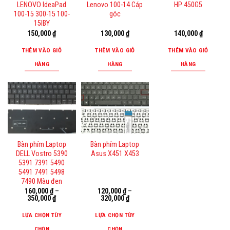
LENOVO IdeaPad
Lenovo 100-14 Cáp
HP 450G5
Các
100-15 300-15 100-
góc
tùy
15IBY
150,000
₫
130,000
₫
140,000
₫
chọn
có
THÊM VÀO GIỎ
THÊM VÀO GIỎ
THÊM VÀO GIỎ
thể
HÀNG
HÀNG
HÀNG
được
chọn
trên
trang
sản
phẩm
Bàn phím Laptop
Bàn phím Laptop
DELL Vostro 5390
Asus X451 X453
5391 7391 5490
5491 7491 5498
7490 Màu đen
160,000
₫
–
120,000
₫
–
350,000
₫
320,000
₫
LỰA CHỌN TÙY
LỰA CHỌN TÙY
CHỌN
CHỌN