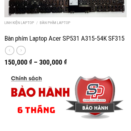
LINH KIỆN LAPTOP
/
BÀN PHÍM LAPTOP
Bàn phím Laptop Acer SP531 A315-54K SF315
150,000
₫
–
300,000
₫