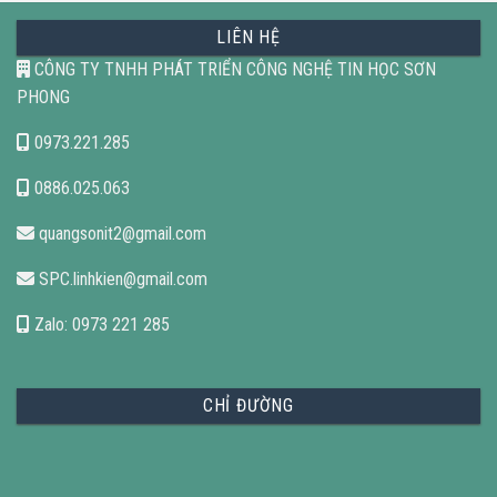
LIÊN HỆ
CÔNG TY TNHH PHÁT TRIỂN CÔNG NGHỆ TIN HỌC SƠN
PHONG
0973.221.285
0886.025.063
quangsonit2@gmail.com
SPC.linhkien@gmail.com
Zalo: 0973 221 285
CHỈ ĐƯỜNG