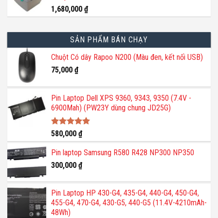
1,680,000
₫
SẢN PHẨM BÁN CHẠY
Chuột Có dây Rapoo N200 (Màu đen, kết nối USB)
75,000
₫
Pin Laptop Dell XPS 9360, 9343, 9350 (7.4V -
6900Mah) (PW23Y dùng chung JD25G)
Được xếp
580,000
₫
hạng
5.00
5 sao
Pin laptop Samsung R580 R428 NP300 NP350
300,000
₫
Pin Laptop HP 430-G4, 435-G4, 440-G4, 450-G4,
455-G4, 470-G4, 430-G5, 440-G5 (11.4V-4210mAh-
48Wh)