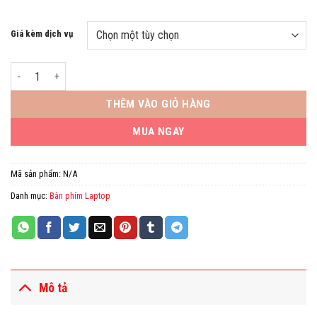
Giá kèm dịch vụ
Bàn phím Laptop Acer SP531 A315-54K SF315 số lượng
THÊM VÀO GIỎ HÀNG
MUA NGAY
Mã sản phẩm:
N/A
Danh mục:
Bàn phím Laptop
Mô tả