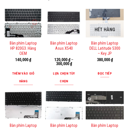
HẾT HÀNG
Bàn phím Laptop
Bàn phím Laptop
Bàn phím Laptop
HP 820G3. Hàng
Asus X540
DELL Latitude 5300
OEM
– Key JP
140,000
₫
120,000
₫
–
380,000
₫
300,000
₫
THÊM VÀO GIỎ
LỰA CHỌN TÙY
ĐỌC TIẾP
HÀNG
CHỌN
Sản
phẩm
này
có
nhiều
biến
Bàn phím Laptop
Bàn phím Laptop
Bàn phím Laptop
thể.