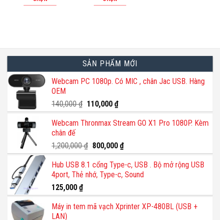
Sản
Sản
phẩm
phẩm
này
này
có
có
nhiều
nhiều
SẢN PHẨM MỚI
biến
biến
thể.
thể.
Webcam PC 1080p. Có MIC , chân Jac USB. Hàng
OEM
Các
Các
tùy
tùy
Giá
Giá
140,000
₫
110,000
₫
gốc
hiện
chọn
chọn
Webcam Thronmax Stream GO X1 Pro 1080P. Kèm
là:
tại
có
có
chân đế
140,000 ₫.
là:
thể
thể
110,000 ₫.
Giá
Giá
1,200,000
₫
800,000
₫
được
được
gốc
hiện
chọn
chọn
Hub USB 8.1 cổng Type-c, USB . Bộ mở rộng USB
là:
tại
trên
trên
4port, Thẻ nhớ, Type-c, Sound
1,200,000 ₫.
là:
trang
trang
800,000 ₫.
125,000
₫
sản
sản
phẩm
phẩm
Máy in tem mã vạch Xprinter XP-480BL (USB +
LAN)