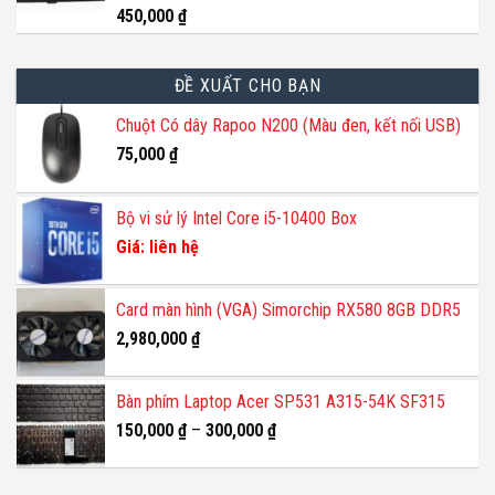
450,000
₫
ĐỀ XUẤT CHO BẠN
Chuột Có dây Rapoo N200 (Màu đen, kết nối USB)
75,000
₫
Bộ vi sử lý Intel Core i5-10400 Box
Giá: liên hệ
Card màn hình (VGA) Simorchip RX580 8GB DDR5
2,980,000
₫
Bàn phím Laptop Acer SP531 A315-54K SF315
150,000
₫
–
300,000
₫