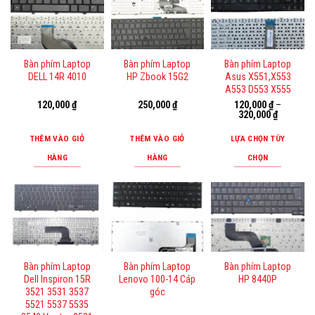
Bàn phím Laptop
Bàn phím Laptop
Bàn phím Laptop
DELL 14R 4010
HP Zbook 15G2
Asus X551,X553
A553 D553 X555
120,000
₫
250,000
₫
120,000
₫
–
320,000
₫
THÊM VÀO GIỎ
THÊM VÀO GIỎ
LỰA CHỌN TÙY
HÀNG
HÀNG
CHỌN
Sản
phẩm
này
có
nhiều
biến
Bàn phím Laptop
Bàn phím Laptop
Bàn phím Laptop
thể.
Dell Inspiron 15R
Lenovo 100-14 Cáp
HP 8440P
Các
3521 3531 3537
góc
tùy
5521 5537 5535