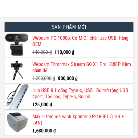
phẩm
này
có
nhiều
SẢN PHẨM MỚI
biến
thể.
Webcam PC 1080p. Có MIC , chân Jac USB. Hàng
OEM
Các
tùy
Giá
Giá
140,000
₫
110,000
₫
gốc
hiện
chọn
Webcam Thronmax Stream GO X1 Pro 1080P. Kèm
là:
tại
có
chân đế
140,000 ₫.
là:
thể
110,000 ₫.
Giá
Giá
1,200,000
₫
800,000
₫
được
gốc
hiện
chọn
Hub USB 8.1 cổng Type-c, USB . Bộ mở rộng USB
là:
tại
trên
4port, Thẻ nhớ, Type-c, Sound
1,200,000 ₫.
là:
trang
800,000 ₫.
125,000
₫
sản
phẩm
Máy in tem mã vạch Xprinter XP-480BL (USB +
LAN)
1,680,000
₫