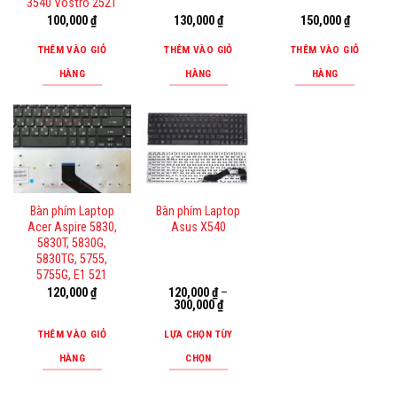
3540 Vostro 2521
chọn
100,000
₫
130,000
₫
150,000
₫
có
thể
THÊM VÀO GIỎ
THÊM VÀO GIỎ
THÊM VÀO GIỎ
được
HÀNG
HÀNG
HÀNG
chọn
trên
trang
sản
phẩm
Bàn phím Laptop
Bàn phím Laptop
Acer Aspire 5830,
Asus X540
5830T, 5830G,
5830TG, 5755,
5755G, E1 521
120,000
₫
120,000
₫
–
300,000
₫
THÊM VÀO GIỎ
LỰA CHỌN TÙY
HÀNG
CHỌN
Sản