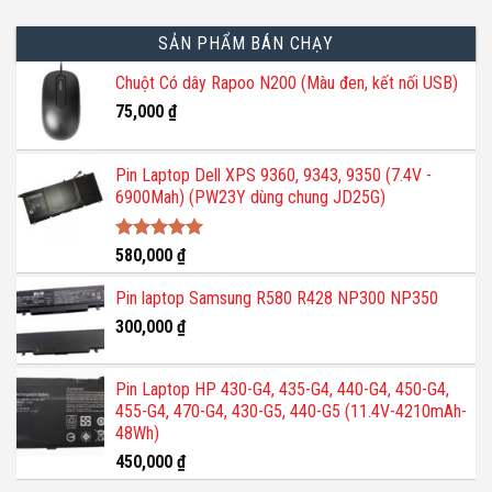
SẢN PHẨM BÁN CHẠY
Chuột Có dây Rapoo N200 (Màu đen, kết nối USB)
75,000
₫
Pin Laptop Dell XPS 9360, 9343, 9350 (7.4V -
6900Mah) (PW23Y dùng chung JD25G)
Được xếp
580,000
₫
hạng
5.00
5 sao
Pin laptop Samsung R580 R428 NP300 NP350
300,000
₫
Pin Laptop HP 430-G4, 435-G4, 440-G4, 450-G4,
455-G4, 470-G4, 430-G5, 440-G5 (11.4V-4210mAh-
48Wh)
450,000
₫