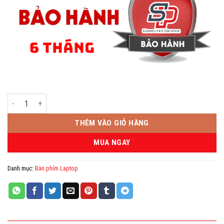
Bàn phím Laptop Dell Inspiron 3421 14R 5421 Vostro 2421 số lượng
THÊM VÀO GIỎ HÀNG
MUA NGAY
Danh mục:
Bàn phím Laptop