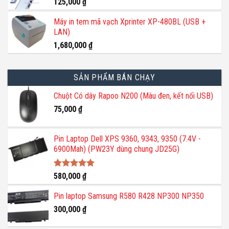
800,000 ₫.
125,000
₫
Máy in tem mã vạch Xprinter XP-480BL (USB +
LAN)
1,680,000
₫
SẢN PHẨM BÁN CHẠY
Chuột Có dây Rapoo N200 (Màu đen, kết nối USB)
75,000
₫
Pin Laptop Dell XPS 9360, 9343, 9350 (7.4V -
6900Mah) (PW23Y dùng chung JD25G)
Được xếp
580,000
₫
hạng
5.00
5 sao
Pin laptop Samsung R580 R428 NP300 NP350
300,000
₫