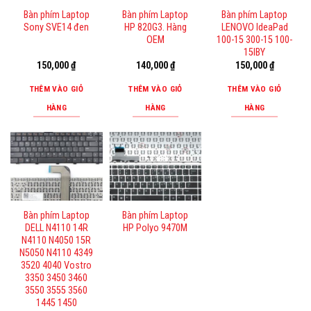
Bàn phím Laptop
Bàn phím Laptop
Bàn phím Laptop
Sony SVE14 đen
HP 820G3. Hàng
LENOVO IdeaPad
OEM
100-15 300-15 100-
15IBY
150,000
₫
140,000
₫
150,000
₫
THÊM VÀO GIỎ
THÊM VÀO GIỎ
THÊM VÀO GIỎ
HÀNG
HÀNG
HÀNG
Bàn phím Laptop
Bàn phím Laptop
DELL N4110 14R
HP Polyo 9470M
N4110 N4050 15R
N5050 N4110 4349
3520 4040 Vostro
3350 3450 3460
3550 3555 3560
1445 1450