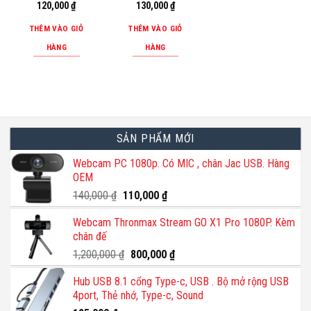
120,000
₫
130,000
₫
THÊM VÀO GIỎ
THÊM VÀO GIỎ
HÀNG
HÀNG
SẢN PHẨM MỚI
Webcam PC 1080p. Có MIC , chân Jac USB. Hàng
OEM
Giá
Giá
140,000
₫
110,000
₫
gốc
hiện
Webcam Thronmax Stream GO X1 Pro 1080P. Kèm
là:
tại
chân đế
140,000 ₫.
là:
110,000 ₫.
Giá
Giá
1,200,000
₫
800,000
₫
gốc
hiện
Hub USB 8.1 cổng Type-c, USB . Bộ mở rộng USB
là:
tại
4port, Thẻ nhớ, Type-c, Sound
1,200,000 ₫.
là: