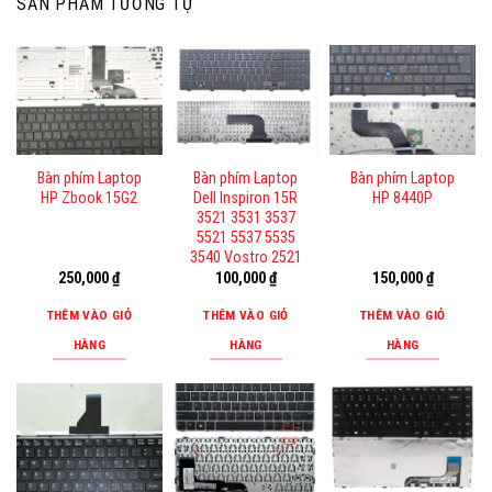
SẢN PHẨM TƯƠNG TỰ
Bàn phím Laptop
Bàn phím Laptop
Bàn phím Laptop
HP Zbook 15G2
Dell Inspiron 15R
HP 8440P
3521 3531 3537
5521 5537 5535
3540 Vostro 2521
250,000
₫
100,000
₫
150,000
₫
THÊM VÀO GIỎ
THÊM VÀO GIỎ
THÊM VÀO GIỎ
HÀNG
HÀNG
HÀNG