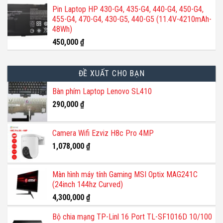
Pin Laptop HP 430-G4, 435-G4, 440-G4, 450-G4,
455-G4, 470-G4, 430-G5, 440-G5 (11.4V-4210mAh-
48Wh)
450,000
₫
ĐỀ XUẤT CHO BẠN
Bàn phím Laptop Lenovo SL410
290,000
₫
Camera Wifi Ezviz H8c Pro 4MP
1,078,000
₫
Màn hình máy tính Gaming MSI Optix MAG241C
(24inch 144hz Curved)
4,300,000
₫
Bộ chia mạng TP-Linl 16 Port TL-SF1016D 10/100