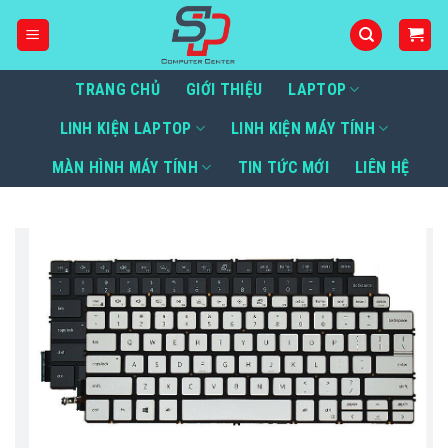
Bỏ
qua
nội
dung
TRANG CHỦ
GIỚI THIỆU
LAPTOP
LINH KIỆN LAPTOP
LINH KIỆN MÁY TÍNH
MÀN HÌNH MÁY TÍNH
TIN TỨC MỚI
LIÊN HỆ