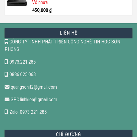
Vỏ nhựa
450,000
₫
LIÊN HỆ
CÔNG TY TNHH PHÁT TRIỂN CÔNG NGHỆ TIN HỌC SƠN
PHONG
0973.221.285
0886.025.063
quangsonit2@gmail.com
SPC.linhkien@gmail.com
Zalo: 0973 221 285
CHỈ ĐƯỜNG