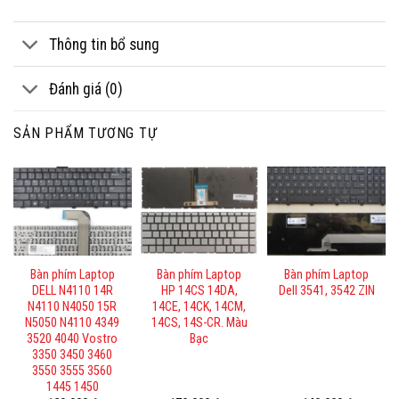
Thông tin bổ sung
Đánh giá (0)
SẢN PHẨM TƯƠNG TỰ
Bàn phím Laptop
Bàn phím Laptop
Bàn phím Laptop
DELL N4110 14R
HP 14CS 14DA,
Dell 3541, 3542 ZIN
N4110 N4050 15R
14CE, 14CK, 14CM,
N5050 N4110 4349
14CS, 14S-CR. Màu
3520 4040 Vostro
Bạc
3350 3450 3460
3550 3555 3560
1445 1450