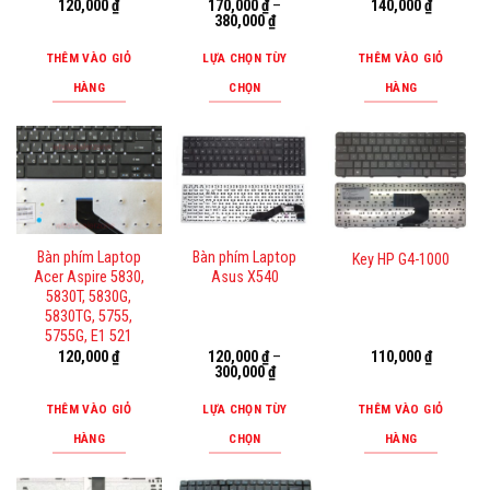
120,000
₫
170,000
₫
–
140,000
₫
380,000
₫
THÊM VÀO GIỎ
LỰA CHỌN TÙY
THÊM VÀO GIỎ
HÀNG
CHỌN
HÀNG
Sản
phẩm
này
có
nhiều
biến
Bàn phím Laptop
Bàn phím Laptop
Key HP G4-1000
thể.
Acer Aspire 5830,
Asus X540
Các
5830T, 5830G,
tùy
5830TG, 5755,
5755G, E1 521
chọn
120,000
₫
120,000
₫
–
110,000
₫
có
300,000
₫
thể
THÊM VÀO GIỎ
LỰA CHỌN TÙY
THÊM VÀO GIỎ
được
HÀNG
CHỌN
HÀNG
chọn
Sản
trên