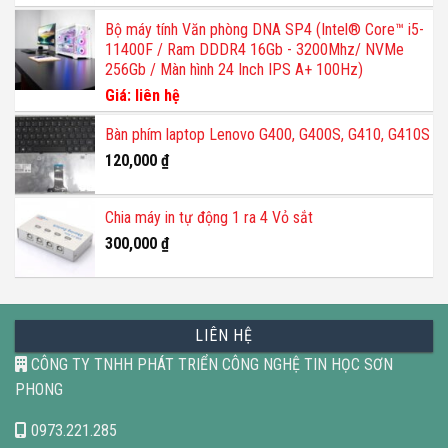
Bộ máy tính Văn phòng DNA SP4 (Intel® Core™ i5-
11400F / Ram DDDR4 16Gb - 3200Mhz/ NVMe
256Gb / Màn hình 24 Inch IPS A+ 100Hz)
Giá: liên hệ
Bàn phím laptop Lenovo G400, G400S, G410, G410S
120,000
₫
Chia máy in tự động 1 ra 4 Vỏ sắt
300,000
₫
LIÊN HỆ
CÔNG TY TNHH PHÁT TRIỂN CÔNG NGHỆ TIN HỌC SƠN
PHONG
0973.221.285