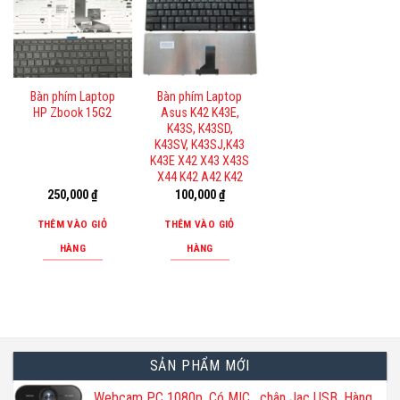
phẩm
trang
này
sản
có
phẩm
nhiều
biến
Bàn phím Laptop
Bàn phím Laptop
thể.
HP Zbook 15G2
Asus K42 K43E,
Các
K43S, K43SD,
tùy
K43SV, K43SJ,K43
K43E X42 X43 X43S
chọn
X44 K42 A42 K42
có
250,000
₫
100,000
₫
thể
THÊM VÀO GIỎ
THÊM VÀO GIỎ
được
chọn
HÀNG
HÀNG
trên
trang
sản
phẩm
SẢN PHẨM MỚI
Webcam PC 1080p. Có MIC , chân Jac USB. Hàng