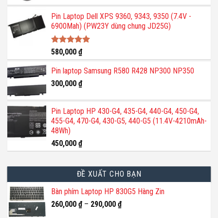
Pin Laptop Dell XPS 9360, 9343, 9350 (7.4V -
6900Mah) (PW23Y dùng chung JD25G)
Được xếp
580,000
₫
hạng
5.00
5 sao
Pin laptop Samsung R580 R428 NP300 NP350
300,000
₫
Pin Laptop HP 430-G4, 435-G4, 440-G4, 450-G4,
455-G4, 470-G4, 430-G5, 440-G5 (11.4V-4210mAh-
48Wh)
450,000
₫
ĐỀ XUẤT CHO BẠN
Bàn phím Laptop HP 830G5 Hàng Zin
260,000
₫
–
290,000
₫