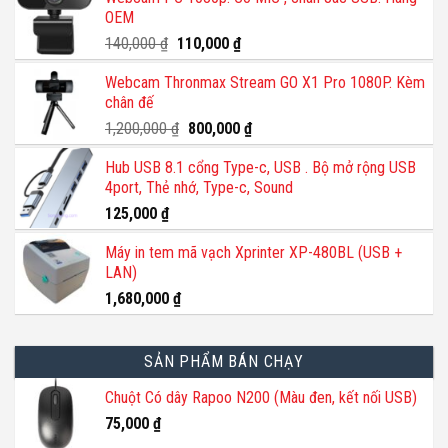
OEM
Giá
Giá
140,000
₫
110,000
₫
gốc
hiện
Webcam Thronmax Stream GO X1 Pro 1080P. Kèm
là:
tại
chân đế
140,000 ₫.
là:
110,000 ₫.
Giá
Giá
1,200,000
₫
800,000
₫
gốc
hiện
Hub USB 8.1 cổng Type-c, USB . Bộ mở rộng USB
là:
tại
4port, Thẻ nhớ, Type-c, Sound
1,200,000 ₫.
là:
800,000 ₫.
125,000
₫
Máy in tem mã vạch Xprinter XP-480BL (USB +
LAN)
1,680,000
₫
SẢN PHẨM BÁN CHẠY
Chuột Có dây Rapoo N200 (Màu đen, kết nối USB)
75,000
₫