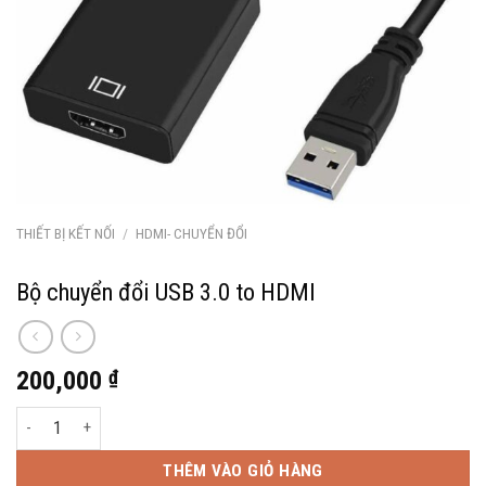
THIẾT BỊ KẾT NỐI
/
HDMI- CHUYỂN ĐỔI
Bộ chuyển đổi USB 3.0 to HDMI
200,000
₫
Bộ chuyển đổi USB 3.0 to HDMI số lượng
THÊM VÀO GIỎ HÀNG