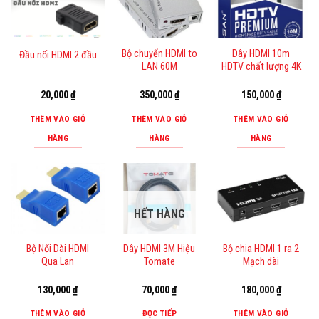
Bộ chuyển HDMI to
Dây HDMI 10m
Đầu nối HDMI 2 đầu
LAN 60M
HDTV chất lượng 4K
20,000
₫
350,000
₫
150,000
₫
THÊM VÀO GIỎ
THÊM VÀO GIỎ
THÊM VÀO GIỎ
HÀNG
HÀNG
HÀNG
HẾT HÀNG
Bộ Nối Dài HDMI
Dây HDMI 3M Hiệu
Bộ chia HDMI 1 ra 2
Qua Lan
Tomate
Mạch dài
130,000
₫
70,000
₫
180,000
₫
THÊM VÀO GIỎ
ĐỌC TIẾP
THÊM VÀO GIỎ