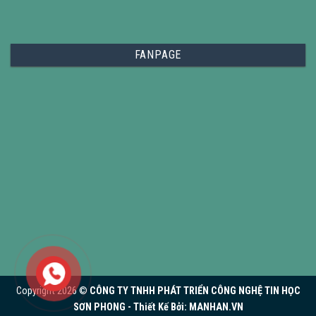
FANPAGE
Copyright 2026 ©
CÔNG TY TNHH PHÁT TRIỂN CÔNG NGHỆ TIN HỌC
SƠN PHONG - Thiết Kế Bởi:
MANHAN.VN