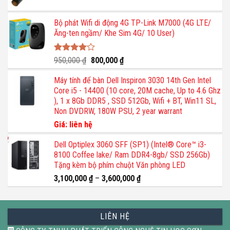
Bộ phát Wifi di động 4G TP-Link M7000 (4G LTE/
Ăng-ten ngầm/ Khe Sim 4G/ 10 User)
Được
Giá
Giá
950,000
₫
800,000
₫
xếp hạng
gốc
hiện
4.00
5
Máy tính để bàn Dell Inspiron 3030 14th Gen Intel
là:
tại
sao
Core i5 - 14400 (10 core, 20M cache, Up to 4.6 Ghz
950,000 ₫.
là:
), 1 x 8Gb DDR5 , SSD 512Gb, Wifi + BT, Win11 SL,
800,000 ₫.
Non DVDRW, 180W PSU, 2 year warrant
Giá: liên hệ
Dell Optiplex 3060 SFF (SP1) (Intel® Core™ i3-
8100 Coffee lake/ Ram DDR4-8gb/ SSD 256Gb)
Tặng kèm bộ phím chuột Văn phòng LED
3,100,000
₫
–
3,600,000
₫
LIÊN HỆ