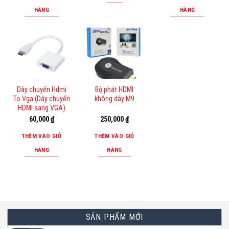
HÀNG
HÀNG
Dây chuyển Hdmi
Bộ phát HDMI
To Vga (Dây chuyển
không dây M9
HDMI sang VGA)
60,000
₫
250,000
₫
THÊM VÀO GIỎ
THÊM VÀO GIỎ
HÀNG
HÀNG
SẢN PHẨM MỚI