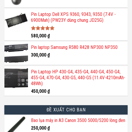
Pin Laptop Dell XPS 9360, 9343, 9350 (7.4V -
6900Mah) (PW23Y dùng chung JD25G)
Được xếp
580,000
₫
hạng
5.00
5 sao
Pin laptop Samsung R580 R428 NP300 NP350
300,000
₫
Pin Laptop HP 430-G4, 435-G4, 440-G4, 450-G4,
455-G4, 470-G4, 430-G5, 440-G5 (11.4V-4210mAh-
48Wh)
450,000
₫
ĐỀ XUẤT CHO BẠN
Bao lụa máy in A3 Canon 3500 5000/5200 lòng đen
250,000
₫