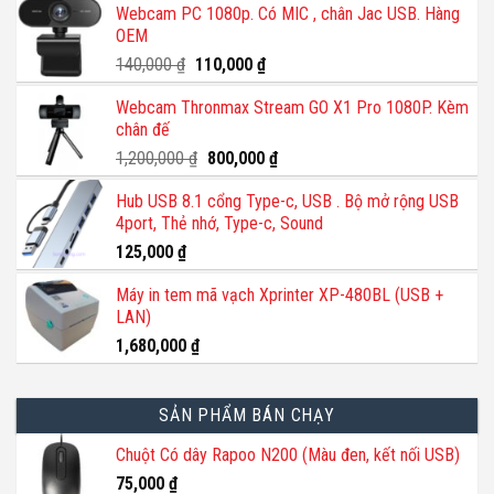
Webcam PC 1080p. Có MIC , chân Jac USB. Hàng
OEM
Giá
Giá
140,000
₫
110,000
₫
gốc
hiện
Webcam Thronmax Stream GO X1 Pro 1080P. Kèm
là:
tại
chân đế
140,000 ₫.
là:
110,000 ₫.
Giá
Giá
1,200,000
₫
800,000
₫
gốc
hiện
Hub USB 8.1 cổng Type-c, USB . Bộ mở rộng USB
là:
tại
4port, Thẻ nhớ, Type-c, Sound
1,200,000 ₫.
là:
800,000 ₫.
125,000
₫
Máy in tem mã vạch Xprinter XP-480BL (USB +
LAN)
1,680,000
₫
SẢN PHẨM BÁN CHẠY
Chuột Có dây Rapoo N200 (Màu đen, kết nối USB)
75,000
₫