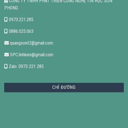
CÔNG TY TNHH PHÁT TRIỂN CÔNG NGHỆ TIN HỌC SƠN
PHONG
0973.221.285
0886.025.063
quangsonit2@gmail.com
SPC.linhkien@gmail.com
Zalo: 0973 221 285
CHỈ ĐƯỜNG