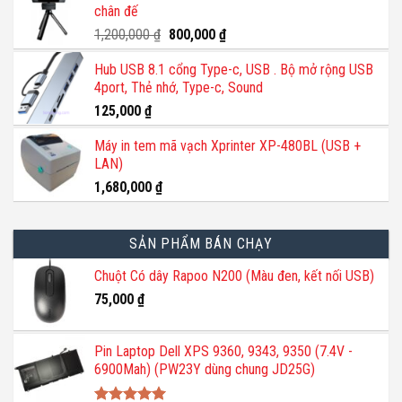
chân đế
140,000 ₫.
là:
110,000 ₫.
Giá
Giá
1,200,000
₫
800,000
₫
gốc
hiện
Hub USB 8.1 cổng Type-c, USB . Bộ mở rộng USB
là:
tại
4port, Thẻ nhớ, Type-c, Sound
1,200,000 ₫.
là:
800,000 ₫.
125,000
₫
Máy in tem mã vạch Xprinter XP-480BL (USB +
LAN)
1,680,000
₫
SẢN PHẨM BÁN CHẠY
Chuột Có dây Rapoo N200 (Màu đen, kết nối USB)
75,000
₫
Pin Laptop Dell XPS 9360, 9343, 9350 (7.4V -
6900Mah) (PW23Y dùng chung JD25G)