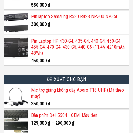
Được xếp
580,000
₫
hạng
5.00
5 sao
Pin laptop Samsung R580 R428 NP300 NP350
300,000
₫
Pin Laptop HP 430-G4, 435-G4, 440-G4, 450-G4,
455-G4, 470-G4, 430-G5, 440-G5 (11.4V-4210mAh-
48Wh)
450,000
₫
ĐỀ XUẤT CHO BẠN
Mic trợ giảng không dây Aporo T18 UHF (Mã theo
máy)
350,000
₫
Bàn phím Dell 5584 - OEM. Màu đen
125,000
₫
–
290,000
₫