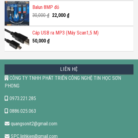
Balun 8MP đỏ
Giá
Giá
30,000
₫
22,000
₫
gốc
hiện
là:
tại
Cáp USB ra MP3 (Máy Scan1,5 M)
30,000 ₫.
là:
50,000
₫
22,000 ₫.
LIÊN HỆ
CÔNG TY TNHH PHÁT TRIỂN CÔNG NGHỆ TIN HỌC SƠN
PHONG
0973.221.285
0886.025.063
quangsonit2@gmail.com
SPC.linhkien@gmail.com