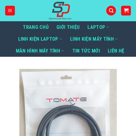
Bỏ
qua
nội
dung
TRANG CHỦ
GIỚI THIỆU
LAPTOP
LINH KIỆN LAPTOP
LINH KIỆN MÁY TÍNH
MÀN HÌNH MÁY TÍNH
TIN TỨC MỚI
LIÊN HỆ