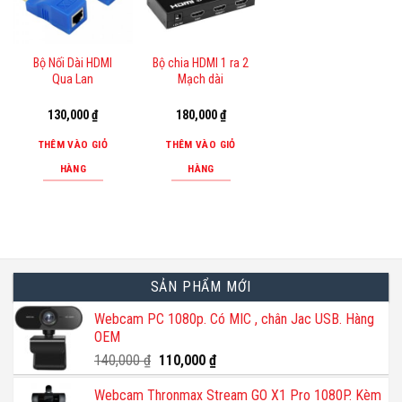
Bộ Nối Dài HDMI
Bộ chia HDMI 1 ra 2
Qua Lan
Mạch dài
130,000
₫
180,000
₫
THÊM VÀO GIỎ
THÊM VÀO GIỎ
HÀNG
HÀNG
SẢN PHẨM MỚI
Webcam PC 1080p. Có MIC , chân Jac USB. Hàng
OEM
Giá
Giá
140,000
₫
110,000
₫
gốc
hiện
Webcam Thronmax Stream GO X1 Pro 1080P. Kèm
là:
tại